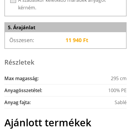
kérném.
5. Árajánlat
Összesen:
11 940
Ft
Részletek
Max magasság:
295 cm
Anyagösszetétel:
100% PE
Anyag fajta:
Sablé
Ajánlott termékek