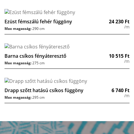
Ezüst fémszálú fehér függöny
24 230
Ft
/m
Max magasság:
290 cm
Barna csíkos fényáteresztő
10 515
Ft
/m
Max magasság:
275 cm
Drapp szőtt hatású csíkos függöny
6 740
Ft
/m
Max magasság:
295 cm