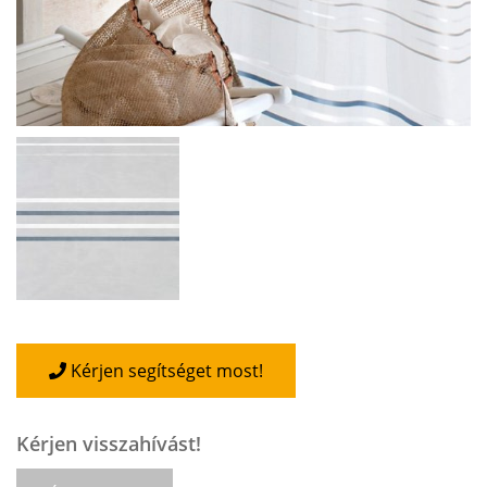
Kérjen segítséget most!
Kérjen visszahívást!