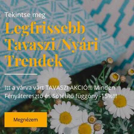
Tekintse meg
Legfrissebb
Tavaszi/Nyári
Trendek
Itt a várva várt TAVASZI AKCIÓ!!! Minden
Fényáteresztő és Sötétítő függöny -15%!!!
Megnézem