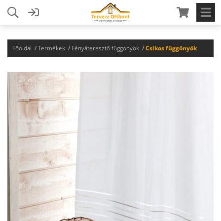
Főoldal
Termékek
Fényáteresztő függönyök
Csíkos függönyök