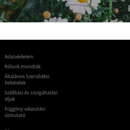
Adatvédelem
Rólunk mondták
Általános Szerződési
Feltételek
Szállítási és szolgáltatási
díjak
Függöny választási
útmutató