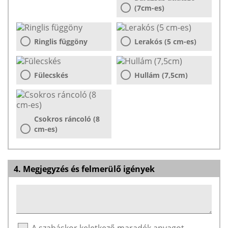
(7cm-es)
Ringlis függöny
Lerakós (5 cm-es)
Fülecskés
Hullám (7,5cm)
Csokros ráncoló (8
cm-es)
4. Megjegyzés és felmerülő igények
A szabáskor keletkező maradék anyagot