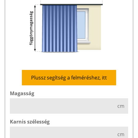
Plussz segítség a felméréshez, itt
Magasság
cm
Karnis szélesség
cm