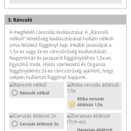
3. Ráncoló
A megfelelő ráncolás kiválasztása: A „Ráncoló
nélküli” lehetőség kiválasztásával hullám nélküli
sima felületű függönyt kap. Inkább javasoljuk a
1,5x-es vagy 2x-es ráncsűrűség kiválasztását.
Nagymintás és Jacquard függönyökhöz 1,5x-es,
Egyszínű Voile, Hálós szerkezetű és Organza
függönyökhöz 2x-es ráncsűrűség ajánlott, hogy
szépen hullámzó függönyt kapjunk.
Ráncoló nélkül
Ritka ceruzás
átlátszó 1,5x
Ceruzás átlátszó 2x
Darazsas átlátszó