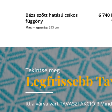
Bézs szőtt hatású csíkos
6 740
függöny
Max magasság:
295 cm
Tekintse meg
Legfrissebb Ta
Itt a várva várt TAVASZI AKCIÓ!!! Min