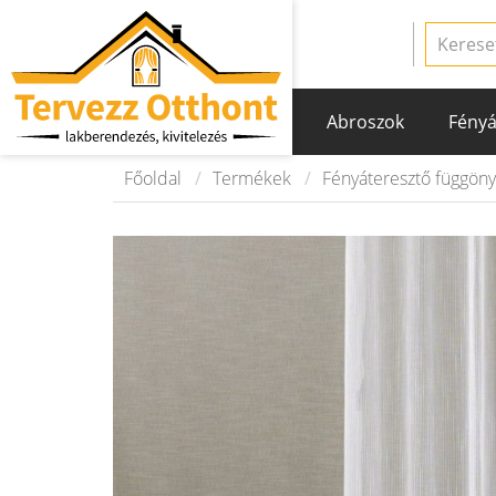
Abroszok
Fényá
Főoldal
Termékek
Fényáteresztő függön