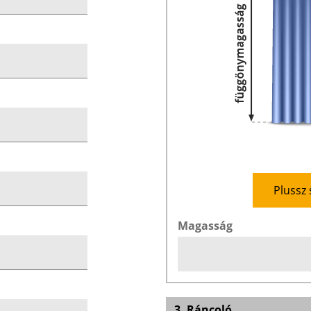
Plussz 
Magasság
3. Ráncoló