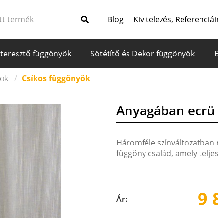
Blog
Kivitelezés, Referenciái
teresztő függönyök
Sötétítő és Dekor függönyök
yök
Csíkos függönyök
Anyagában ecrü 
Háromféle színváltozatban 
függöny család, amely telj
9 
Ár: