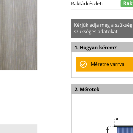
Rak
Raktárkészlet:
Kérjük adja meg a szüksé
szükséges adatokat
1. Hogyan kérem?
Méretre varrva
2. Méretek