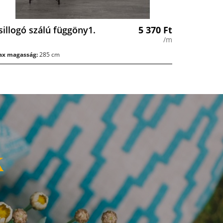
sillogó szálú függöny1.
5 370
Ft
/m
x magasság:
285 cm
k