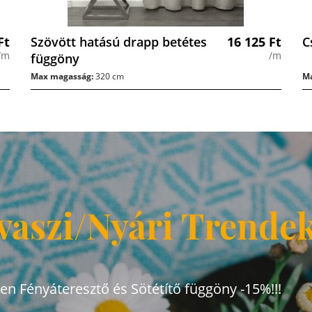
Ft
Szövött hatású drapp betétes
16 125
Ft
C
/m
/m
függöny
Max magasság:
320 cm
Ma
vaszi/Nyári Trende
den Fényáteresztő és Sötétítő függöny -15%!!!