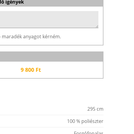
lő igények
ző maradék anyagot kérném.
9 800
Ft
295 cm
100 % poliészter
Forgófonalas