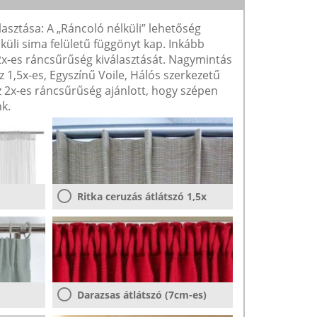
lasztása: A „Ráncoló nélküli” lehetőség
lküli sima felületű függönyt kap. Inkább
 2x-es ráncsűrűség kiválasztását. Nagymintás
1,5x-es, Egyszínű Voile, Hálós szerkezetű
2x-es ráncsűrűség ajánlott, hogy szépen
k.
Ritka ceruzás átlátszó 1,5x
Darazsas átlátszó (7cm-es)