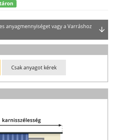
táron
ges anyagmennyiséget vagy a Varráshoz
Csak anyagot kérek