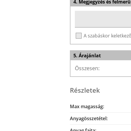
4. Megjegyzés és felmerü
A szabáskor keletke
5. Árajánlat
Összesen:
Részletek
Max magasság:
Anyagösszetétel:
Anyag fajta: