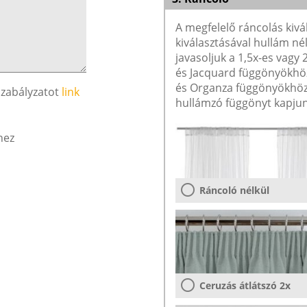
A megfelelő ráncolás kivá
kiválasztásával hullám né
javasoljuk a 1,5x-es vagy
és Jacquard függönyökhöz 
és Organza függönyökhöz 
szabályzatot
link
hullámzó függönyt kapjun
hez
Ráncoló nélkül
Ceruzás átlátszó 2x