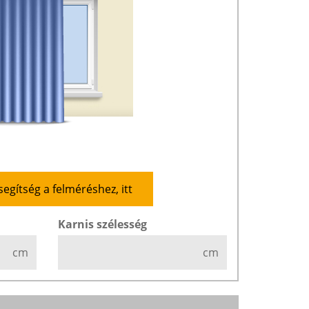
segítség a felméréshez, itt
Karnis szélesség
cm
cm