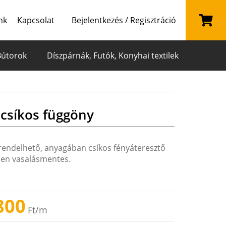
nk
Kapcsolat
Bejelentkezés / Regisztráció
Bútorok
Díszpárnák, Futók, Konyhai textilek
csíkos függöny
rendelhető, anyagában csíkos fényáteresztő
esen vasalásmentes.
800
Ft
/m