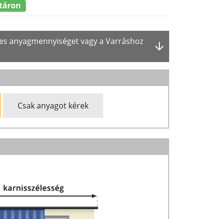
táron
ges anyagmennyiséget vagy a Varráshoz
Csak anyagot kérek