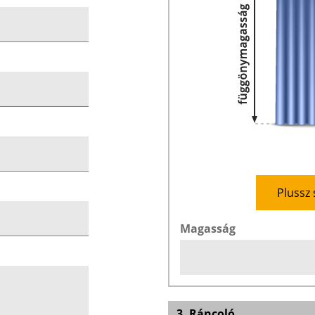
Plussz 
Magasság
3. Ráncoló