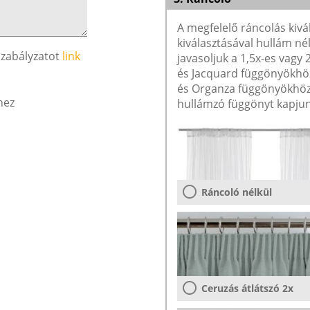
A megfelelő ráncolás kivá
kiválasztásával hullám né
szabályzatot
link
javasoljuk a 1,5x-es vagy
és Jacquard függönyökhöz 
és Organza függönyökhöz 
hez
hullámzó függönyt kapjun
Ráncoló nélkül
Ceruzás átlátszó 2x