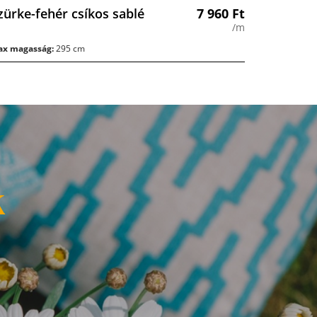
zürke-fehér csíkos sablé
7 960
Ft
/m
x magasság:
295 cm
k