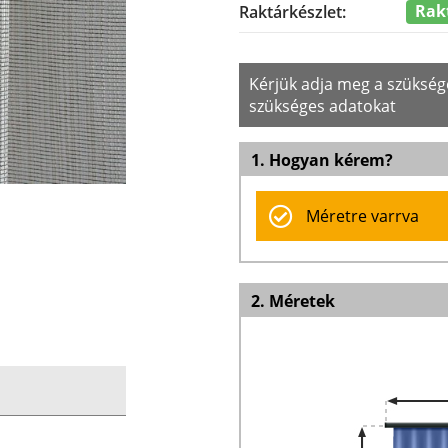
Rak
Raktárkészlet:
Kérjük adja meg a szüksé
szükséges adatokat
1. Hogyan kérem?
Méretre varrva
2. Méretek