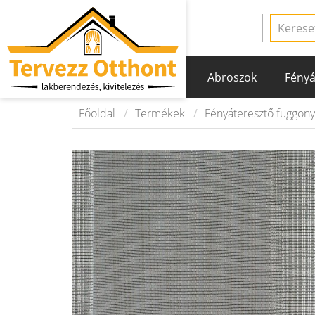
Abroszok
Fényá
Főoldal
Termékek
Fényáteresztő függön