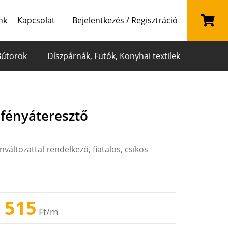
nk
Kapcsolat
Bejelentkezés / Regisztráció
Bútorok
Díszpárnák, Futók, Konyhai textilek
 fényáteresztő
változattal rendelkező, fiatalos, csíkos
 515
Ft
/m