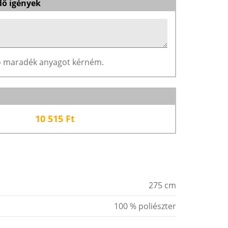
lő igények
ző maradék anyagot kérném.
10 515
Ft
275 cm
100 % poliészter