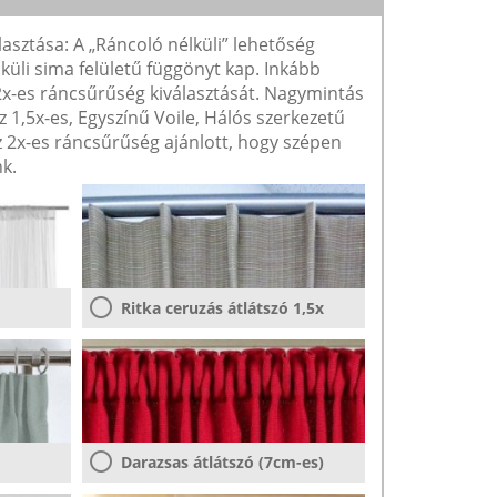
lasztása: A „Ráncoló nélküli” lehetőség
lküli sima felületű függönyt kap. Inkább
 2x-es ráncsűrűség kiválasztását. Nagymintás
1,5x-es, Egyszínű Voile, Hálós szerkezetű
2x-es ráncsűrűség ajánlott, hogy szépen
k.
Ritka ceruzás átlátszó 1,5x
Darazsas átlátszó (7cm-es)