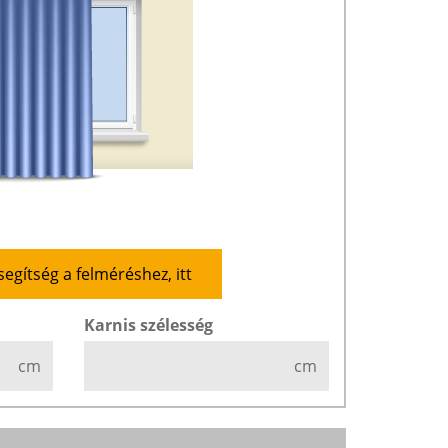
segítség a felméréshez, itt
Karnis szélesség
cm
cm