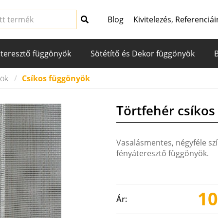
Blog
Kivitelezés, Referenciái
teresztő függönyök
Sötétítő és Dekor függönyök
yök
Csíkos függönyök
Törtfehér csíkos
Vasalásmentes, négyféle szín
fényáteresztő függönyök.
10
Ár: