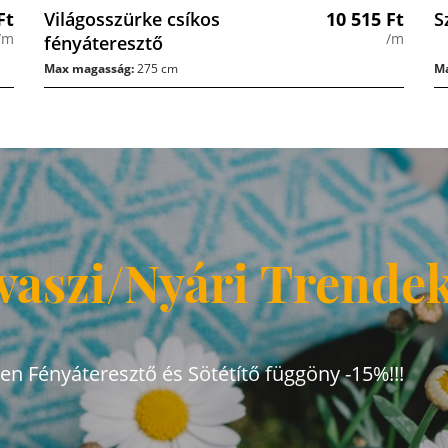
Ft
Világosszürke csíkos
10 515
Ft
S
/m
/m
fényáteresztő
Max magasság:
275 cm
Ma
vaszi/Nyári Trende
den Fényáteresztő és Sötétítő függöny -15%!!!