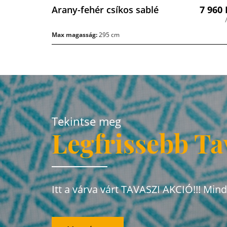
Arany-fehér csíkos sablé
7 960
Max magasság:
295 cm
Tekintse meg
Legfrissebb Ta
Itt a várva várt TAVASZI AKCIÓ!!! Min