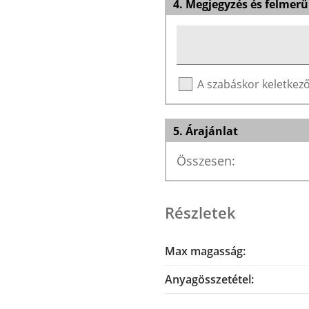
4. Megjegyzés és felmerü
A szabáskor keletke
5. Árajánlat
Összesen:
Részletek
Max magasság:
Anyagösszetétel: