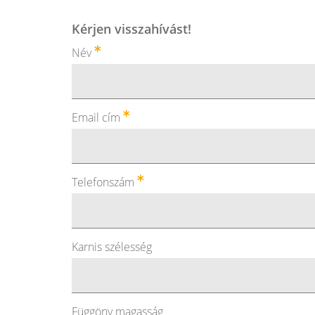
Kérjen visszahívást!
Név
Email cím
Telefonszám
Karnis szélesség
Függöny magasság