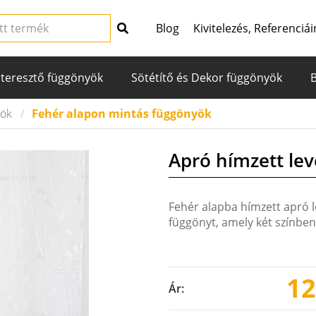
Blog
Kivitelezés, Referenciái
teresztő függönyök
Sötétítő és Dekor függönyök
yök
Fehér alapon mintás függönyök
Apró hímzett le
Fehér alapba hímzett apró le
függönyt, amely két színben
12
Ár: