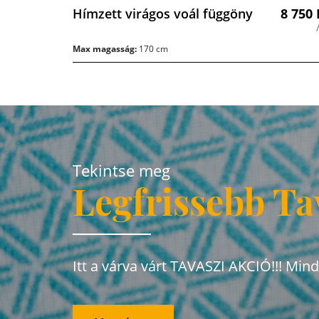
Hímzett virágos voál függöny
8 750
Max magasság:
170 cm
Tekintse meg
Legfrissebb Ta
Itt a várva várt TAVASZI AKCIÓ!!! Min