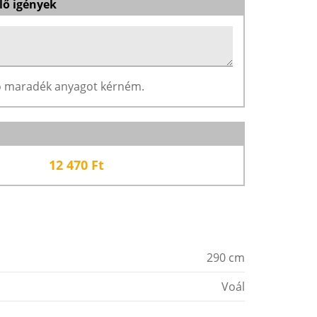
lő igények
ző maradék anyagot kérném.
12 470
Ft
290 cm
Voál