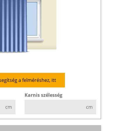
segítség a felméréshez, itt
Karnis szélesség
cm
cm