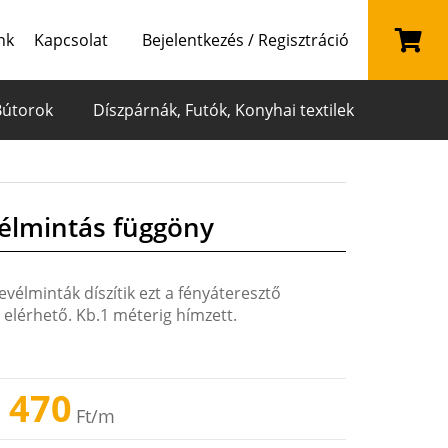
nk
Kapcsolat
Bejelentkezés / Regisztráció
Bútorok
Díszpárnák, Futók, Konyhai textilek
vélmintás függöny
vélminták díszítik ezt a fényáteresztő
 elérhető. Kb.1 méterig hímzett.
 470
Ft
/m