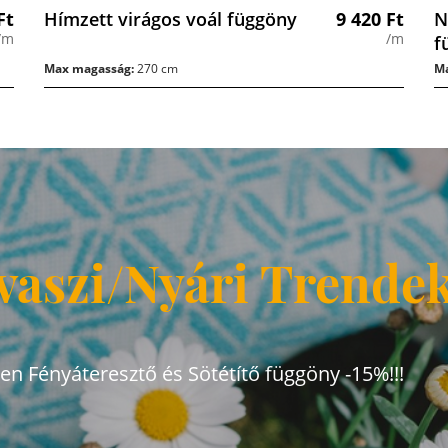
Ft
Hímzett virágos voál függöny
9 420
Ft
N
/m
/m
f
Max magasság:
270 cm
Ma
vaszi/Nyári Trende
den Fényáteresztő és Sötétítő függöny -15%!!!