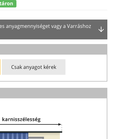
táron
ges anyagmennyiséget vagy a Varráshoz
Csak anyagot kérek