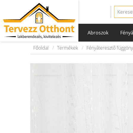
Abroszok
Fényá
Főoldal
Termékek
Fényáteresztő függön