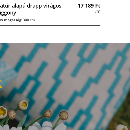
atúr alapú drapp virágos
17 189
Ft
/m
üggöny
x magasság:
300 cm
k