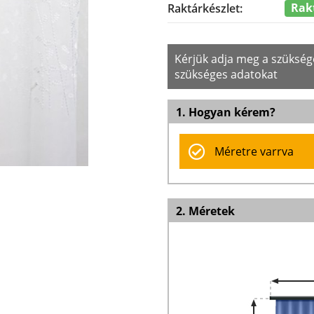
Rak
Raktárkészlet:
Kérjük adja meg a szüksé
szükséges adatokat
1. Hogyan kérem?
Méretre varrva
2. Méretek