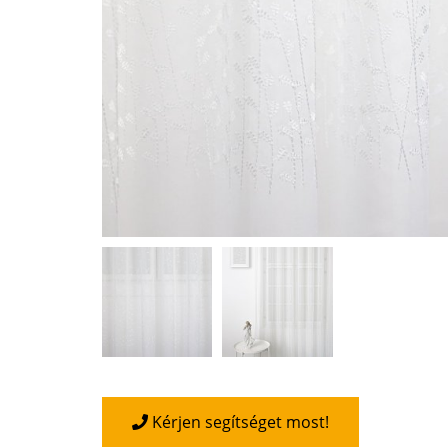
Kérjen segítséget most!