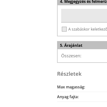
4. Megjegyzés és felmerü
A szabáskor keletke
5. Árajánlat
Összesen:
Részletek
Max magasság:
Anyag fajta: