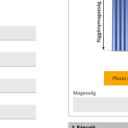
Plussz 
Magasság
3. Ráncoló