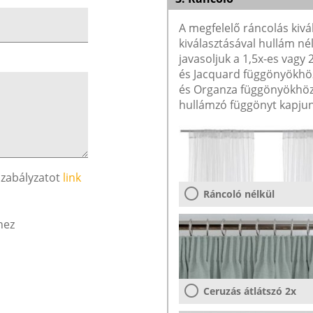
A megfelelő ráncolás kivá
kiválasztásával hullám né
javasoljuk a 1,5x-es vagy
és Jacquard függönyökhöz 
és Organza függönyökhöz 
hullámzó függönyt kapjun
szabályzatot
link
Ráncoló nélkül
hez
Ceruzás átlátszó 2x