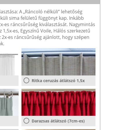
lasztása: A „Ráncoló nélküli” lehetőség
lküli sima felületű függönyt kap. Inkább
 2x-es ráncsűrűség kiválasztását. Nagymintás
1,5x-es, Egyszínű Voile, Hálós szerkezetű
2x-es ráncsűrűség ajánlott, hogy szépen
k.
Ritka ceruzás átlátszó 1,5x
Darazsas átlátszó (7cm-es)