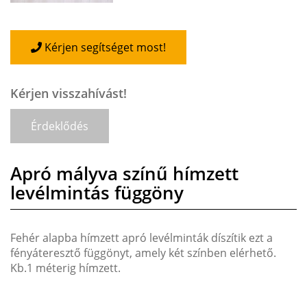
Kérjen segítséget most!
Kérjen visszahívást!
Érdeklődés
Apró mályva színű hímzett
levélmintás függöny
Fehér alapba hímzett apró levélminták díszítik ezt a
fényáteresztő függönyt, amely két színben elérhető.
Kb.1 méterig hímzett.