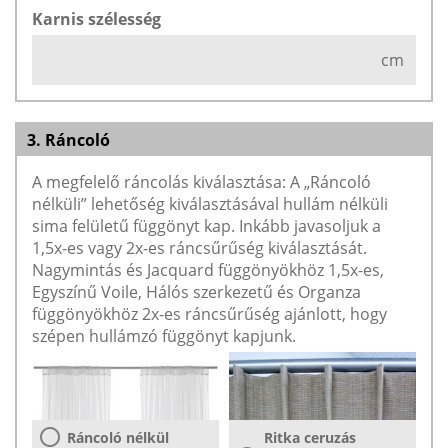
Karnis szélesség
cm
3. Ráncoló
A megfelelő ráncolás kiválasztása: A „Ráncoló
nélküli” lehetőség kiválasztásával hullám nélküli
sima felületű függönyt kap. Inkább javasoljuk a
1,5x-es vagy 2x-es ráncsűrűség kiválasztását.
Nagymintás és Jacquard függönyökhöz 1,5x-es,
Egyszínű Voile, Hálós szerkezetű és Organza
függönyökhöz 2x-es ráncsűrűség ajánlott, hogy
szépen hullámzó függönyt kapjunk.
Ráncoló nélkül
Ritka ceruzás