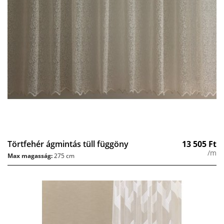
Törtfehér ágmintás tüll függöny
13 505
Ft
/m
Max magasság:
275 cm