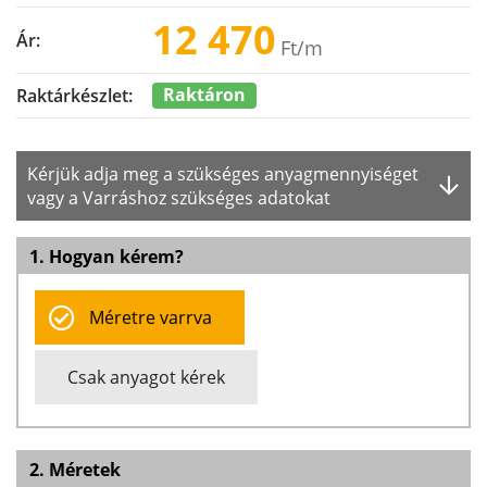
12 470
Ár:
Ft
/m
Raktáron
Raktárkészlet:
Kérjük adja meg a szükséges anyagmennyiséget
vagy a Varráshoz szükséges adatokat
1. Hogyan kérem?
Méretre varrva
Csak anyagot kérek
2. Méretek