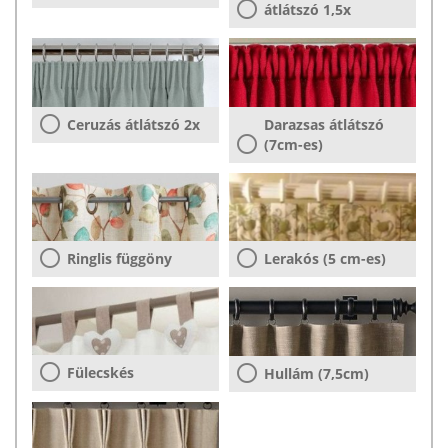
átlátszó 1,5x
Ceruzás átlátszó 2x
Darazsas átlátszó
(7cm-es)
Ringlis függöny
Lerakós (5 cm-es)
Fülecskés
Hullám (7,5cm)