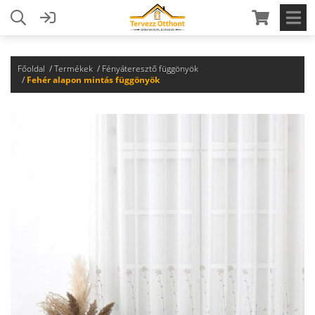
Főoldal
Termékek
Fényáteresztő függönyök
Fehér alapon mintás függönyök