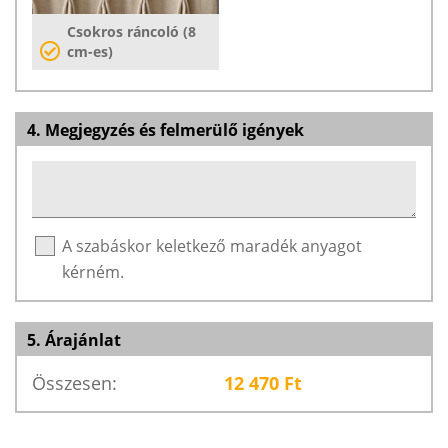
Csokros ráncoló (8
cm-es)
4. Megjegyzés és felmerülő igények
A szabáskor keletkező maradék anyagot
kérném.
5. Árajánlat
Összesen:
12 470
Ft