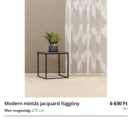
Modern mintás jacquard függöny
6 630
Ft
/m
Max magasság:
275 cm