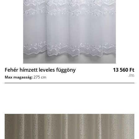
Fehér hímzett leveles függöny
13 560
Ft
/m
Max magasság:
275 cm