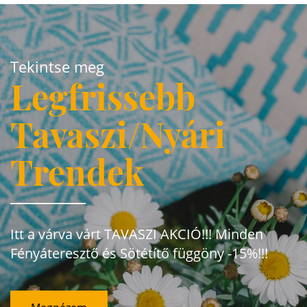
Tekintse meg
Legfrissebb
Tavaszi/Nyári
Trendek
Itt a várva várt TAVASZI AKCIÓ!!! Minden
Fényáteresztő és Sötétítő függöny -15%!!!