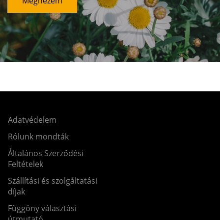
Megnézem
Adatvédelem
Rólunk mondták
Általános Szerződési
Feltételek
Szállítási és szolgáltatási
díjak
Függöny választási
útmutató