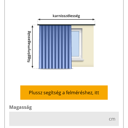
Plussz segítség a felméréshez, itt
Magasság
cm