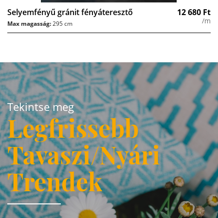
Selyemfényű gránit fényáteresztő
12 680
Ft
/m
Max magasság:
295 cm
Tekintse meg
Legfrissebb
Tavaszi/Nyári
Trendek