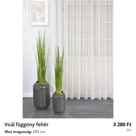
Voál függöny fehér
3 280
Ft
/m
Max magasság:
285 cm