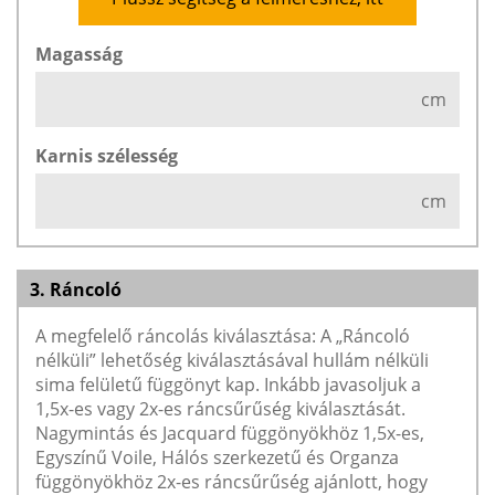
Magasság
cm
Karnis szélesség
cm
3. Ráncoló
A megfelelő ráncolás kiválasztása: A „Ráncoló
nélküli” lehetőség kiválasztásával hullám nélküli
sima felületű függönyt kap. Inkább javasoljuk a
1,5x-es vagy 2x-es ráncsűrűség kiválasztását.
Nagymintás és Jacquard függönyökhöz 1,5x-es,
Egyszínű Voile, Hálós szerkezetű és Organza
függönyökhöz 2x-es ráncsűrűség ajánlott, hogy