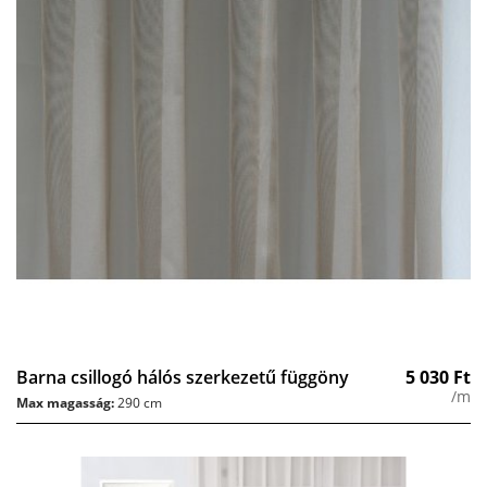
Barna csillogó hálós szerkezetű függöny
5 030
Ft
/m
Max magasság:
290 cm