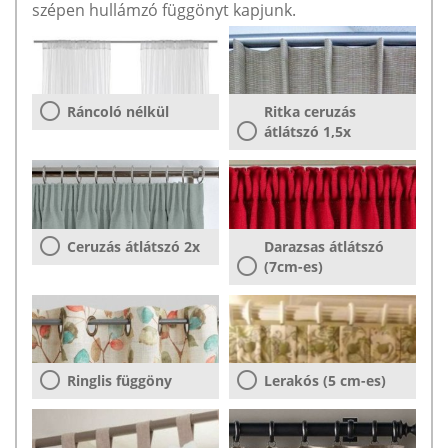
szépen hullámzó függönyt kapjunk.
Ráncoló nélkül
Ritka ceruzás
átlátszó 1,5x
Ceruzás átlátszó 2x
Darazsas átlátszó
(7cm-es)
Ringlis függöny
Lerakós (5 cm-es)