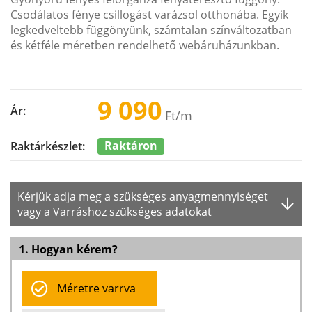
Csodálatos fénye csillogást varázsol otthonába. Egyik
legkedveltebb függönyünk, számtalan színváltozatban
és kétféle méretben rendelhető webáruházunkban.
9 090
Ár:
Ft
/m
Raktáron
Raktárkészlet:
Kérjük adja meg a szükséges anyagmennyiséget
vagy a Varráshoz szükséges adatokat
1. Hogyan kérem?
Méretre varrva