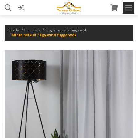
Főoldal
Termékek
Fényáteresztő függönyök
Minta nélküli / Egyszínű függönyök