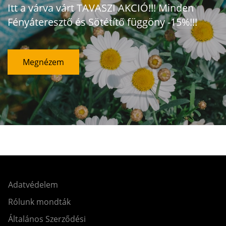
Itt a várva várt TAVASZI AKCIÓ!!! Minden
Fényáteresztő és Sötétítő függöny -15%!!!
Megnézem
Adatvédelem
Rólunk mondták
Általános Szerződési