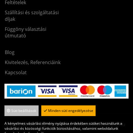
Feltételek
Szállítási és szolgáltatási
díjak
Függöny választási
útmutató
Blog
Kivitelezés, Referenciáink
Kapcsolat
Süti beállítások
Minden süti engedélyezése
A kényelmes vásárlási élmény nyújtása érdekében sütiket használunk a
© 2020 Minden jog fenntartva. www.tervezzotthont.hu
vásárlási és közösségi funkciók biztosításához, valamint weboldalunk