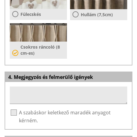
Fülecskés
Hullám (7,5cm)
Csokros ráncoló (8
cm-es)
4. Megjegyzés és felmerülő igények
A szabáskor keletkező maradék anyagot
kérném.