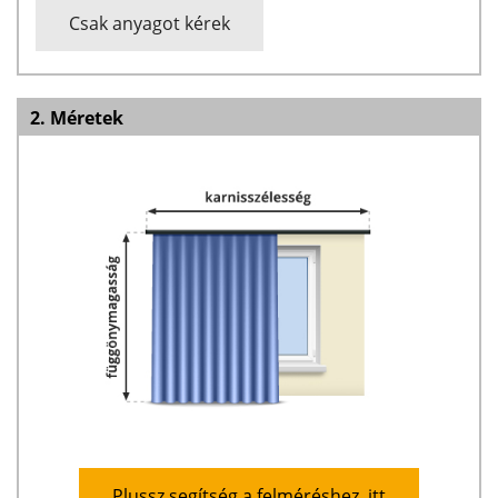
Csak anyagot kérek
2. Méretek
Plussz segítség a felméréshez, itt