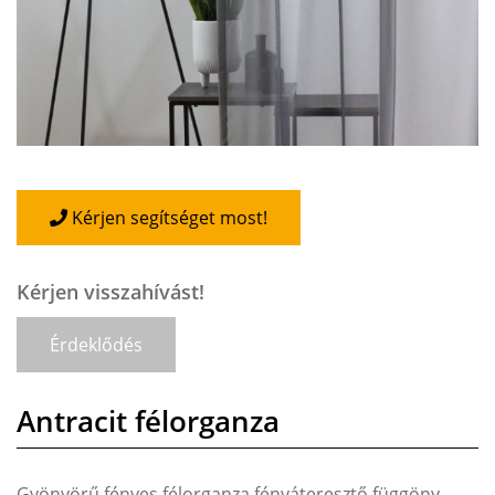
Kérjen segítséget most!
Kérjen visszahívást!
Érdeklődés
Antracit félorganza
Gyönyörű fényes félorganza fényáteresztő függöny.