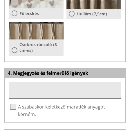
Fülecskés
Hullám (7,5cm)
Csokros ráncoló (8
cm-es)
4. Megjegyzés és felmerülő igények
A szabáskor keletkező maradék anyagot
kérném.