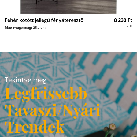
Fehér kötött jellegű fényáteresztő
8 230
Ft
/m
Max magasság:
295 cm
Tekintse meg
Legfrissebb
Tavaszi/Nyári
Trendek