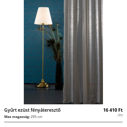
Gyűrt ezüst fényáteresztő
16 410
Ft
/m
Max magasság:
295 cm