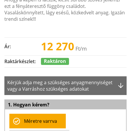
ezt a fényáteresztő függöny családot.
Vasaláskönnyített, lágy esésű, közkedvelt anyag. Igazán
trendi színek!!!
12 270
Ár:
Ft
/m
Raktáron
Raktárkészlet:
Kérjük adja meg a szükséges anyagmennyiséget
vagy a Varráshoz szükséges adatokat
1. Hogyan kérem?
Méretre varrva