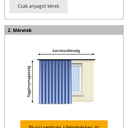
Csak anyagot kérek
2. Méretek
Plussz segítség a felméréshez, itt