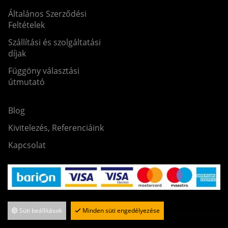
Általános Szerződési
Feltételek
Szállítási és szolgáltatási
díjak
Függöny választási
útmutató
Blog
Kivitelezés, Referenciáink
Kapcsolat
Süti beállítások
Minden süti engedélyezése