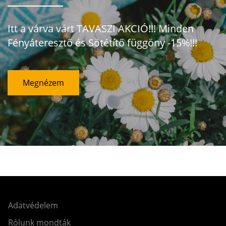
Itt a várva várt TAVASZI AKCIÓ!!! Minden
Fényáteresztő és Sötétítő függöny -15%!!!
Megnézem
Adatvédelem
Rólunk mondták