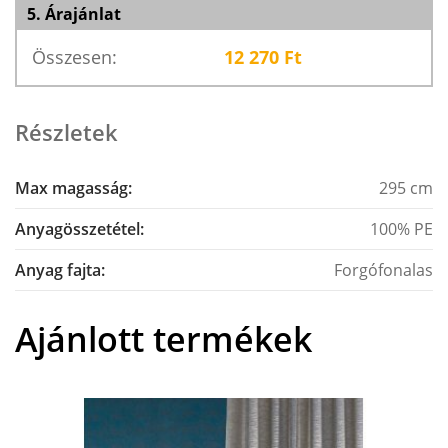
5. Árajánlat
Összesen:
12 270
Ft
Részletek
Max magasság:
295 cm
Anyagösszetétel:
100% PE
Anyag fajta:
Forgófonalas
Ajánlott termékek