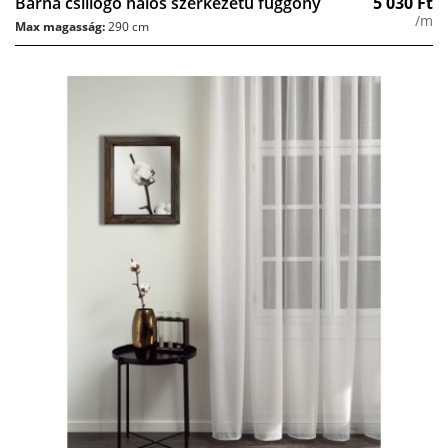
Barna csillogó hálós szerkezetű függöny
5 030
Ft
/m
Max magasság:
290 cm