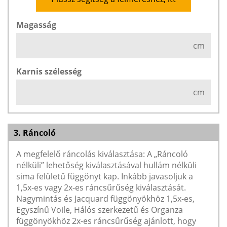
Magasság
cm
Karnis szélesség
cm
3. Ráncoló
A megfelelő ráncolás kiválasztása: A „Ráncoló
nélküli” lehetőség kiválasztásával hullám nélküli
sima felületű függönyt kap. Inkább javasoljuk a
1,5x-es vagy 2x-es ráncsűrűség kiválasztását.
Nagymintás és Jacquard függönyökhöz 1,5x-es,
Egyszínű Voile, Hálós szerkezetű és Organza
függönyökhöz 2x-es ráncsűrűség ajánlott, hogy