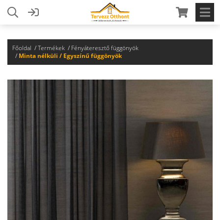
Főoldal
Termékek
Fényáteresztő függönyök
Minta nélküli / Egyszínű függönyök