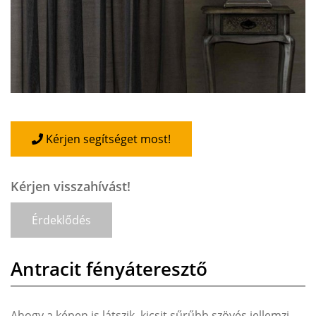
Kérjen segítséget most!
Kérjen visszahívást!
Érdeklődés
Antracit fényáteresztő
Ahogy a képen is látszik, kicsit sűrűbb szövés jellemzi