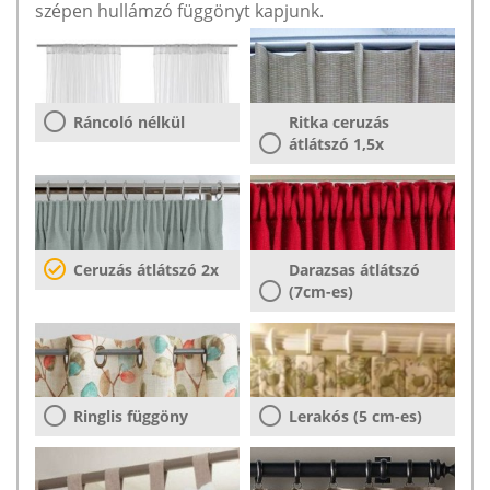
szépen hullámzó függönyt kapjunk.
Ráncoló nélkül
Ritka ceruzás
átlátszó 1,5x
Ceruzás átlátszó 2x
Darazsas átlátszó
(7cm-es)
Ringlis függöny
Lerakós (5 cm-es)