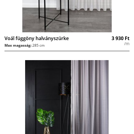
Voál függöny halványszürke
3 930
Ft
/m
Max magasság:
285 cm