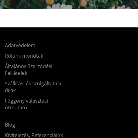
Adatvédelem
Rólunk mondták
Általános Szerződési
Feltételek
Szállítási és szolgáltatási
díjak
Függöny választási
útmutató
Blog
Kivitelezés, Referenciáink