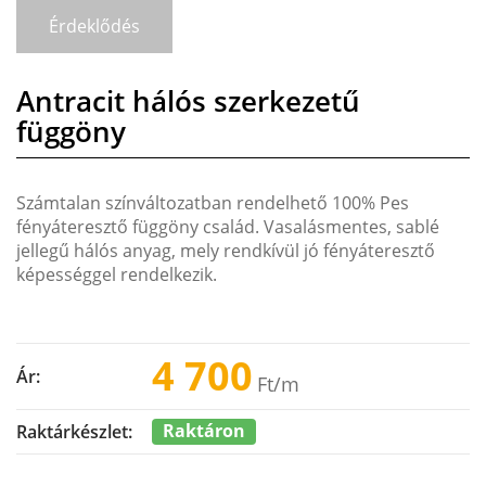
Érdeklődés
Antracit hálós szerkezetű
függöny
Számtalan színváltozatban rendelhető 100% Pes
fényáteresztő függöny család. Vasalásmentes, sablé
jellegű hálós anyag, mely rendkívül jó fényáteresztő
képességgel rendelkezik.
4 700
Ár:
Ft
/m
Raktáron
Raktárkészlet: