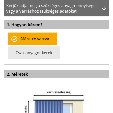
Kérjük adja meg a szükséges anyagmennyiséget
vagy a Varráshoz szükséges adatokat
1. Hogyan kérem?
Méretre varrva
Csak anyagot kérek
2. Méretek