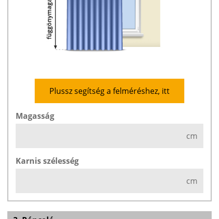
Plussz segítség a felméréshez, itt
Magasság
cm
Karnis szélesség
cm