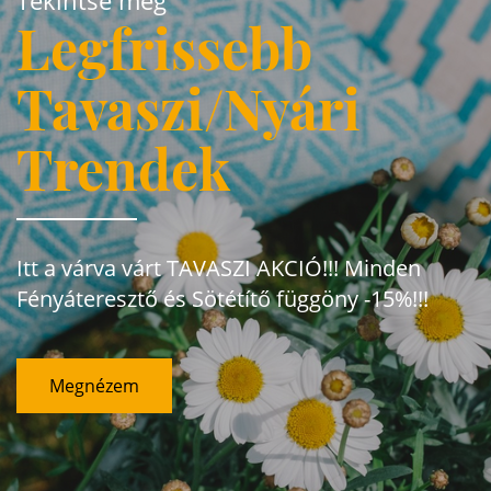
Legfrissebb
Tavaszi/Nyári
Trendek
Itt a várva várt TAVASZI AKCIÓ!!! Minden
Fényáteresztő és Sötétítő függöny -15%!!!
Megnézem