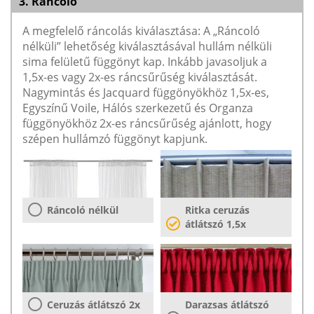
3. Ráncoló
A megfelelő ráncolás kiválasztása: A „Ráncoló
nélküli” lehetőség kiválasztásával hullám nélküli
sima felületű függönyt kap. Inkább javasoljuk a
1,5x-es vagy 2x-es ráncsűrűség kiválasztását.
Nagymintás és Jacquard függönyökhöz 1,5x-es,
Egyszínű Voile, Hálós szerkezetű és Organza
függönyökhöz 2x-es ráncsűrűség ajánlott, hogy
szépen hullámzó függönyt kapjunk.
Ráncoló nélkül
Ritka ceruzás
átlátszó 1,5x
Ceruzás átlátszó 2x
Darazsas átlátszó