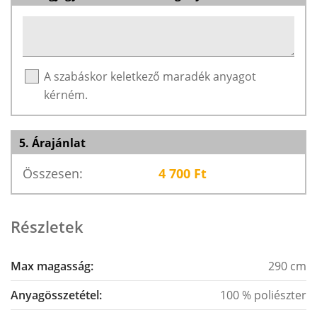
A szabáskor keletkező maradék anyagot
kérném.
5. Árajánlat
Összesen:
4 700
Ft
Részletek
Max magasság:
290 cm
Anyagösszetétel:
100 % poliészter