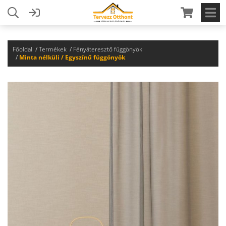
Főoldal
Termékek
Fényáteresztő függönyök
Minta nélküli / Egyszínű függönyök