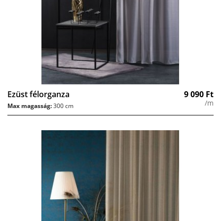
Ezüst félorganza
9 090
Ft
/m
Max magasság:
300 cm