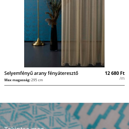
Selyemfényű arany fényáteresztő
12 680
Ft
/m
Max magasság:
295 cm
Tekintse meg