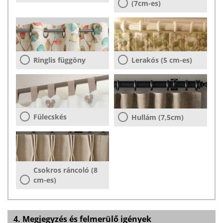
(7cm-es)
Ringlis függöny
Lerakós (5 cm-es)
Fülecskés
Hullám (7,5cm)
Csokros ráncoló (8
cm-es)
4. Megjegyzés és felmerülő igények