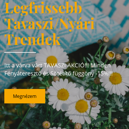
Legfrissebb
Tavaszi/Nyári
Trendek
Itt a várva várt TAVASZI AKCIÓ!!! Minden
Fényáteresztő és Sötétítő függöny -15%!!!
Megnézem