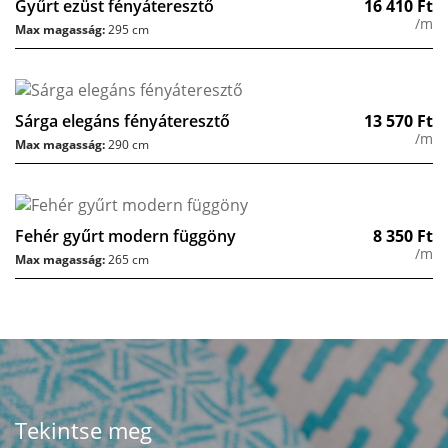
Gyűrt ezüst fényáteresztő
16 410
Ft
/m
Max magasság:
295 cm
Sárga elegáns fényáteresztő
13 570
Ft
/m
Max magasság:
290 cm
Fehér gyűrt modern függöny
8 350
Ft
/m
Max magasság:
265 cm
Tekintse meg