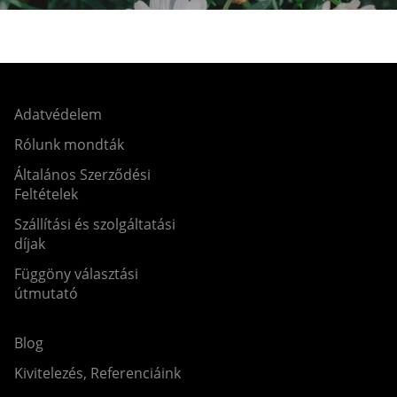
Adatvédelem
Rólunk mondták
Általános Szerződési
Feltételek
Szállítási és szolgáltatási
díjak
Függöny választási
útmutató
Blog
Kivitelezés, Referenciáink