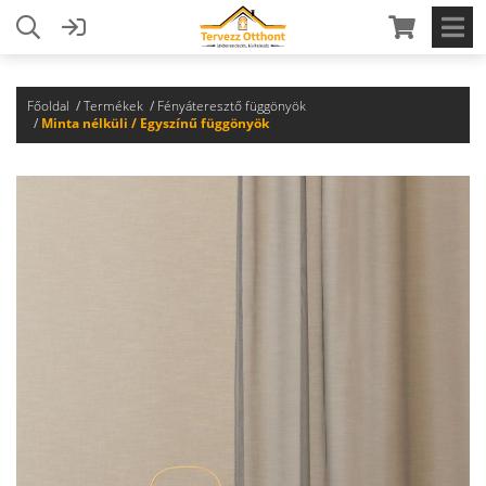
Főoldal
Termékek
Fényáteresztő függönyök
Minta nélküli / Egyszínű függönyök