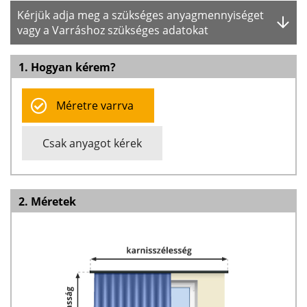
Kérjük adja meg a szükséges anyagmennyiséget
vagy a Varráshoz szükséges adatokat
1. Hogyan kérem?
Méretre varrva
Csak anyagot kérek
2. Méretek