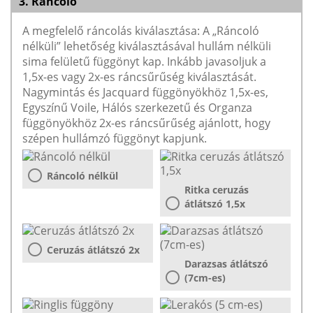
3. Ráncoló
A megfelelő ráncolás kiválasztása: A „Ráncoló
nélküli” lehetőség kiválasztásával hullám nélküli
sima felületű függönyt kap. Inkább javasoljuk a
1,5x-es vagy 2x-es ráncsűrűség kiválasztását.
Nagymintás és Jacquard függönyökhöz 1,5x-es,
Egyszínű Voile, Hálós szerkezetű és Organza
függönyökhöz 2x-es ráncsűrűség ajánlott, hogy
szépen hullámzó függönyt kapjunk.
Ráncoló nélkül
Ritka ceruzás
átlátszó 1,5x
Ceruzás átlátszó 2x
Darazsas átlátszó
(7cm-es)