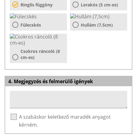
Ringlis függöny
Lerakós (5 cm-es)
Fülecskés
Hullám (7,5cm)
Csokros ráncoló (8
cm-es)
4. Megjegyzés és felmerülő igények
A szabáskor keletkező maradék anyagot
kérném.