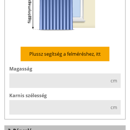
Plussz segítség a felméréshez, itt
Magasság
cm
Karnis szélesség
cm