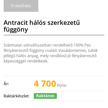
Érdeklődés
Antracit hálós szerkezetű
függöny
Számtalan színváltozatban rendelhető 100% Pes
fényáteresztő függöny család. Vasalásmentes, sablé
jellegű hálós anyag, mely rendkívül jó fényáteresztő
képességgel rendelkezik.
4 700
Ár:
Ft
/m
Raktáron
Raktárkészlet: