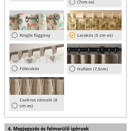
(7cm-es)
Ringlis függöny
Lerakós (5 cm-es)
Fülecskés
Hullám (7,5cm)
Csokros ráncoló (8
cm-es)
4. Megjegyzés és felmerülő igények