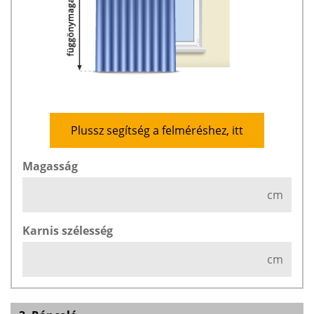
Plussz segítség a felméréshez, itt
Magasság
cm
Karnis szélesség
cm