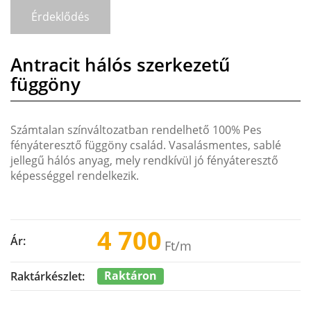
Érdeklődés
Antracit hálós szerkezetű
függöny
Számtalan színváltozatban rendelhető 100% Pes
fényáteresztő függöny család. Vasalásmentes, sablé
jellegű hálós anyag, mely rendkívül jó fényáteresztő
képességgel rendelkezik.
4 700
Ár:
Ft
/m
Raktáron
Raktárkészlet: