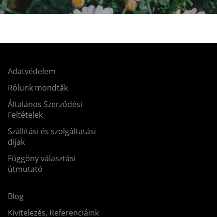
Adatvédelem
Rólunk mondták
Általános Szerződési
Feltételek
Szállítási és szolgáltatási
díjak
Függöny választási
útmutató
Blog
Kivitelezés, Referenciáink