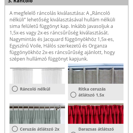
3. Ráncoló
A megfelelő ráncolás kiválasztása: A „Ráncoló
nélküli” lehetőség kiválasztásával hullám nélküli
sima felületű függönyt kap. Inkább javasoljuk a
1,5x-es vagy 2x-es ráncsűrűség kiválasztását.
Nagymintás és Jacquard függönyökhöz 1,5x-es,
Egyszínű Voile, Hálós szerkezetű és Organza
függönyökhöz 2x-es ráncsűrűség ajánlott, hogy
szépen hullámzó függönyt kapjunk.
Ráncoló nélkül
Ritka ceruzás
átlátszó 1,5x
Ceruzás átlátszó 2x
Darazsas átlátszó