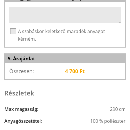
A szabáskor keletkező maradék anyagot
kérném.
5. Árajánlat
Összesen:
4 700
Ft
Részletek
Max magasság:
290 cm
Anyagösszetétel:
100 % poliészter