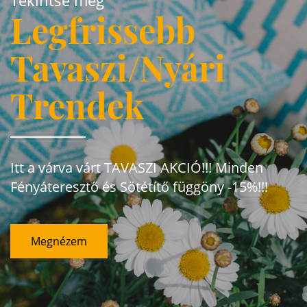
Legfrissebb
Tavaszi/Nyári
Trendek
Itt a várva várt TAVASZI AKCIÓ!!! Minden
Fényáteresztő és Sötétítő függöny -15%!!!
Megnézem