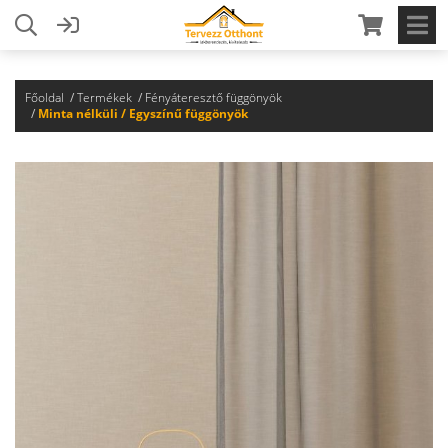
Főoldal
Termékek
Fényáteresztő függönyök
Minta nélküli / Egyszínű függönyök