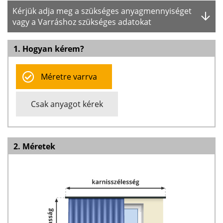
Kérjük adja meg a szükséges anyagmennyiséget
vagy a Varráshoz szükséges adatokat
1. Hogyan kérem?
Méretre varrva
Csak anyagot kérek
2. Méretek