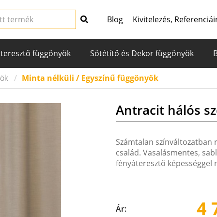
Blog
Kivitelezés, Referenciái
teresztő függönyök
Sötétítő és Dekor függönyök
yök
Minta nélküli / Egyszínű függönyök
Antracit hálós s
Számtalan színváltozatban 
család. Vasalásmentes, sabl
fényáteresztő képességgel r
4 
Ár: