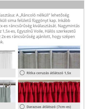
lasztása: A „Ráncoló nélküli” lehetőség
lküli sima felületű függönyt kap. Inkább
 2x-es ráncsűrűség kiválasztását. Nagymintás
1,5x-es, Egyszínű Voile, Hálós szerkezetű
2x-es ráncsűrűség ajánlott, hogy szépen
k.
Ritka ceruzás átlátszó 1,5x
Darazsas átlátszó (7cm-es)