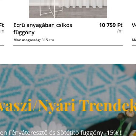
Ft
Ecrü anyagában csíkos
10 759
Ft
V
/m
/m
függöny
Max magasság:
315 cm
Ma
vaszi/Nyári Trende
den Fényáteresztő és Sötétítő függöny -15%!!!