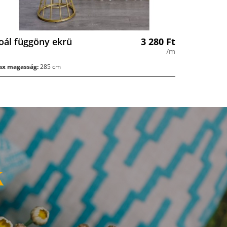
oál függöny ekrü
3 280
Ft
/m
x magasság:
285 cm
k