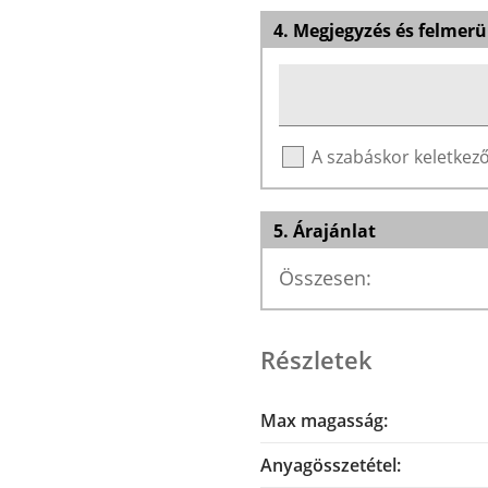
4. Megjegyzés és felmerü
A szabáskor keletke
5. Árajánlat
Összesen:
Részletek
Max magasság:
Anyagösszetétel: