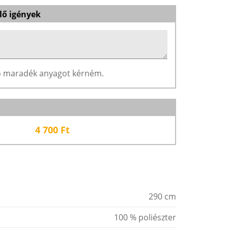
lő igények
ző maradék anyagot kérném.
4 700
Ft
290 cm
100 % poliészter