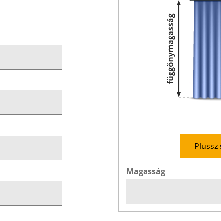
Plussz 
Magasság