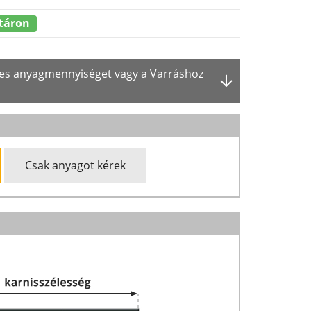
táron
ges anyagmennyiséget vagy a Varráshoz
Csak anyagot kérek