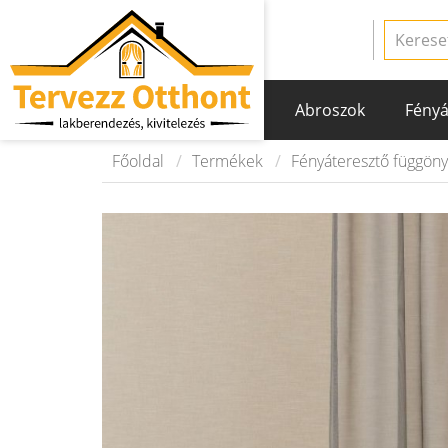
Abroszok
Fényá
Főoldal
Termékek
Fényáteresztő függön