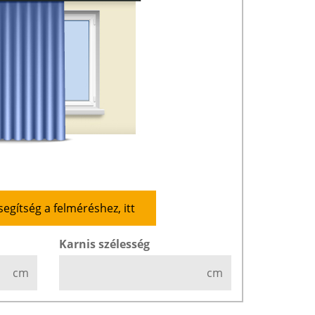
segítség a felméréshez, itt
Karnis szélesség
cm
cm