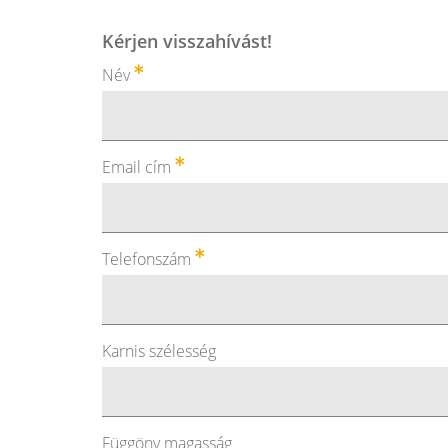
Kérjen visszahívást!
Név
Email cím
Telefonszám
Karnis szélesség
Függöny magasság