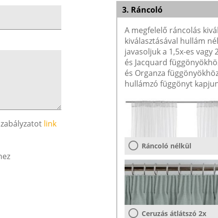
3. Ráncoló
A megfelelő ráncolás kivá
kiválasztásával hullám né
javasoljuk a 1,5x-es vagy
és Jacquard függönyökhöz 
és Organza függönyökhöz 
hullámzó függönyt kapjun
szabályzatot
link
Ráncoló nélkül
hez
Ceruzás átlátszó 2x