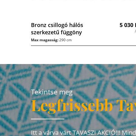
Bronz csillogó hálós
5 030
szerkezetű függöny
Max magasság:
290 cm
Tekintse meg
Legfrissebb Ta
Itt a várva várt TAVASZI AKCIÓ!!! Min