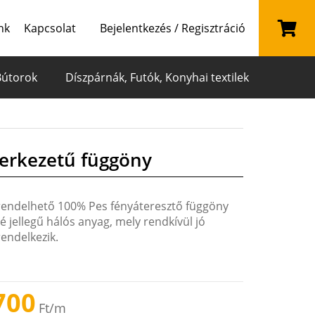
nk
Kapcsolat
Bejelentkezés / Regisztráció
Bútorok
Díszpárnák, Futók, Konyhai textilek
zerkezetű függöny
rendelhető 100% Pes fényáteresztő függöny
é jellegű hálós anyag, mely rendkívül jó
endelkezik.
700
Ft
/m