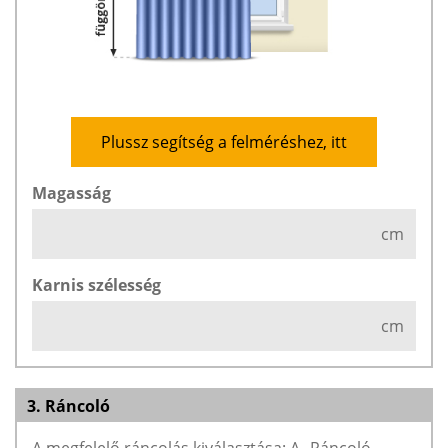
Plussz segítség a felméréshez, itt
Magasság
cm
Karnis szélesség
cm
3. Ráncoló
A megfelelő ráncolás kiválasztása: A „Ráncoló