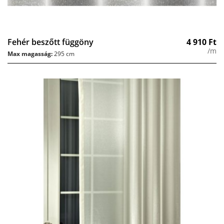
Fehér beszőtt függöny
4 910
Ft
/m
Max magasság:
295 cm