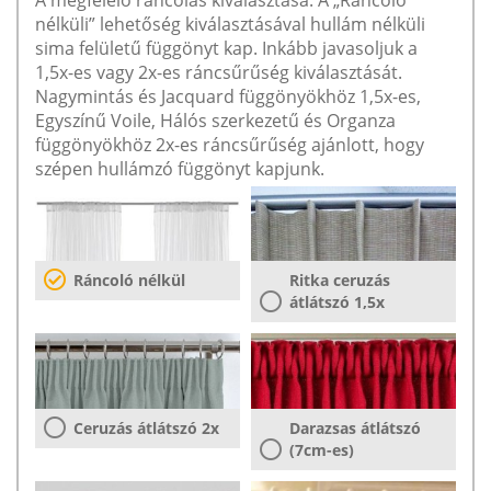
nélküli” lehetőség kiválasztásával hullám nélküli
sima felületű függönyt kap. Inkább javasoljuk a
1,5x-es vagy 2x-es ráncsűrűség kiválasztását.
Nagymintás és Jacquard függönyökhöz 1,5x-es,
Egyszínű Voile, Hálós szerkezetű és Organza
függönyökhöz 2x-es ráncsűrűség ajánlott, hogy
szépen hullámzó függönyt kapjunk.
Ráncoló nélkül
Ritka ceruzás
átlátszó 1,5x
Ceruzás átlátszó 2x
Darazsas átlátszó
(7cm-es)