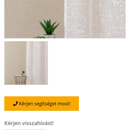
Kérjen segítséget most!
Kérjen visszahívást!