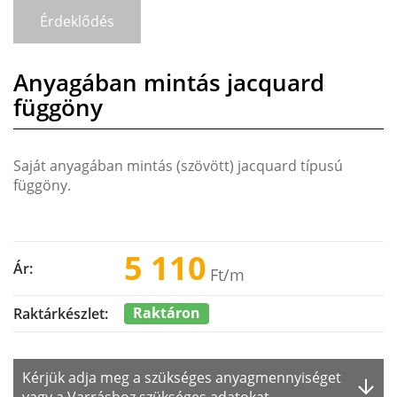
Érdeklődés
Anyagában mintás jacquard
függöny
Saját anyagában mintás (szövött) jacquard típusú
függöny.
5 110
Ár:
Ft
/m
Raktáron
Raktárkészlet:
Kérjük adja meg a szükséges anyagmennyiséget