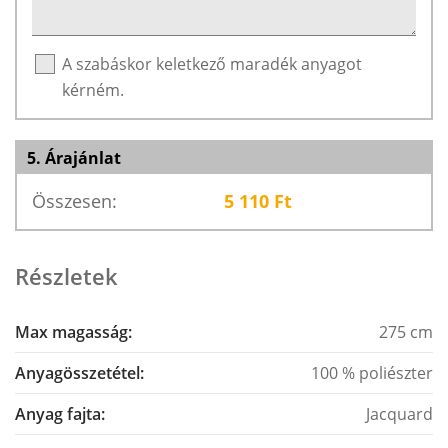
A szabáskor keletkező maradék anyagot
kérném.
5. Árajánlat
Összesen:
5 110
Ft
Részletek
Max magasság:
275 cm
Anyagösszetétel:
100 % poliészter
Anyag fajta:
Jacquard