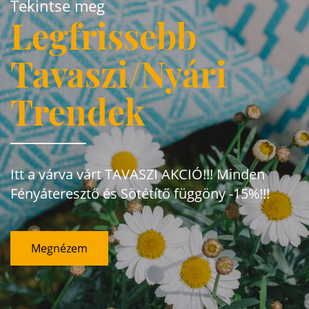
Tekintse meg
Legfrissebb
Tavaszi/Nyári
Trendek
Itt a várva várt TAVASZI AKCIÓ!!! Minden
Fényáteresztő és Sötétítő függöny -15%!!!
Megnézem