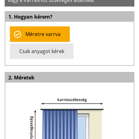
vagy a Varráshoz szükséges adatokat
1. Hogyan kérem?
Méretre varrva
Csak anyagot kérek
2. Méretek