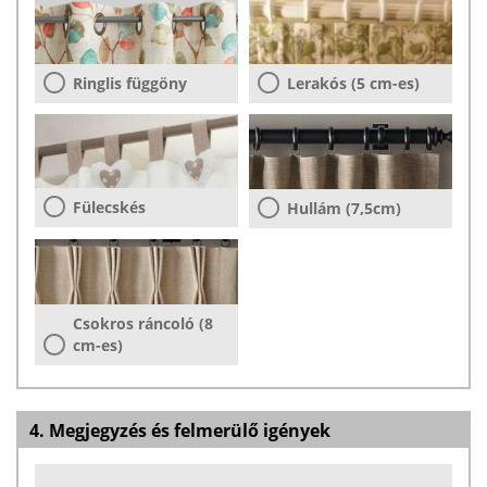
Ringlis függöny
Lerakós (5 cm-es)
Fülecskés
Hullám (7,5cm)
Csokros ráncoló (8
cm-es)
4. Megjegyzés és felmerülő igények