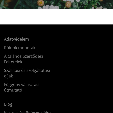
Adatvédelem
Rólunk mondták
Általános Szerződési
Feltételek
Szállítási és szolgáltatási
díjak
Függöny választási
útmutató
Blog
Kivitelezés, Referenciáink