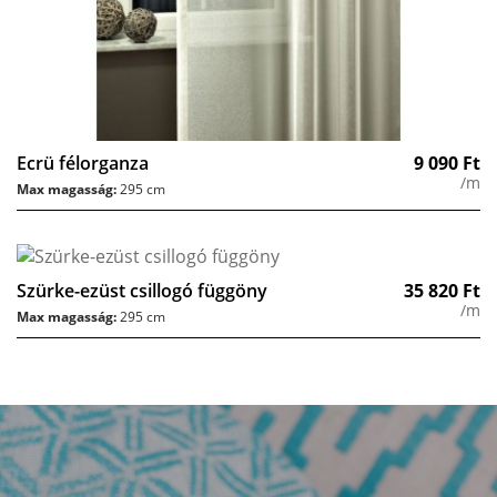
Ecrü félorganza
9 090
Ft
/m
Max magasság:
295 cm
Szürke-ezüst csillogó függöny
35 820
Ft
/m
Max magasság:
295 cm