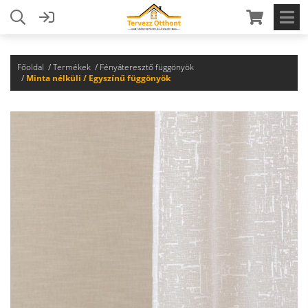
Főoldal
Termékek
Fényáteresztő függönyök
Minta nélküli / Egyszínű függönyök