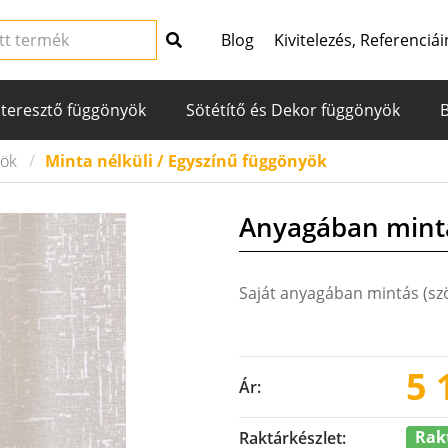
Blog
Kivitelezés, Referenciái
teresztő függönyök
Sötétítő és Dekor függönyök
yök
Minta nélküli / Egyszínű függönyök
Anyagában mintá
Saját anyagában mintás (szö
5 
Ár:
Rak
Raktárkészlet: