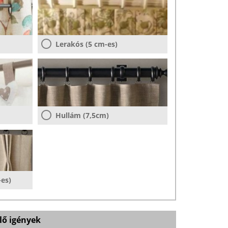
Lerakós (5 cm-es)
Hullám (7,5cm)
-es)
lő igények