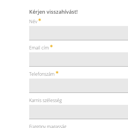
Kérjen visszahívást!
Név
Email cím
Telefonszám
Karnis szélesség
Függöny magasság