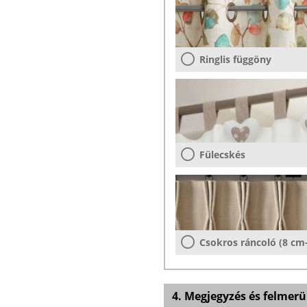
Ringlis függöny
Fülecskés
Csokros ráncoló (8 cm
4. Megjegyzés és felmerü