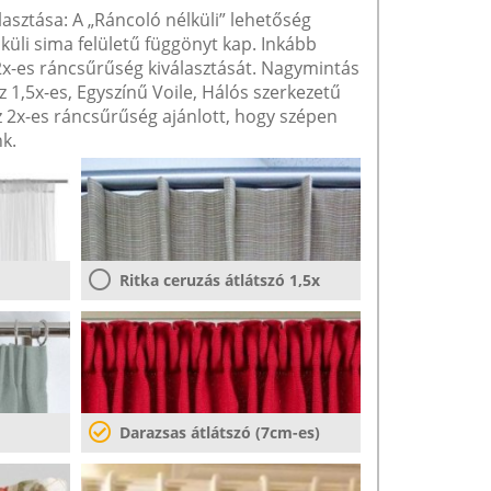
lasztása: A „Ráncoló nélküli” lehetőség
lküli sima felületű függönyt kap. Inkább
 2x-es ráncsűrűség kiválasztását. Nagymintás
1,5x-es, Egyszínű Voile, Hálós szerkezetű
2x-es ráncsűrűség ajánlott, hogy szépen
k.
Ritka ceruzás átlátszó 1,5x
Darazsas átlátszó (7cm-es)