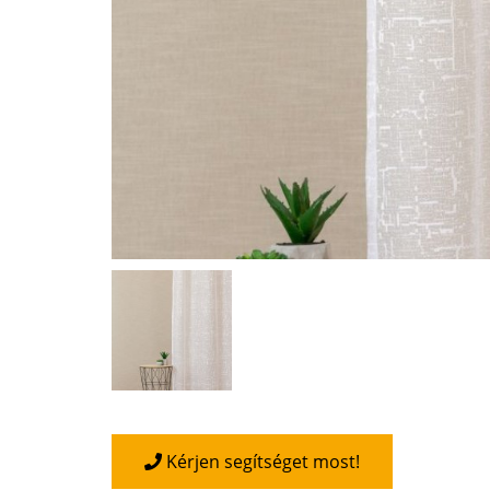
Kérjen segítséget most!