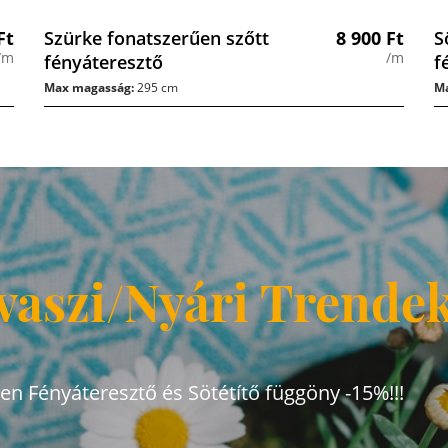
Ft
Szürke fonatszerűen szőtt
8 900
Ft
S
/m
/m
fényáteresztő
f
Max magasság:
295 cm
Ma
vaszi/Nyári Trende
den Fényáteresztő és Sötétítő függöny -15%!!!