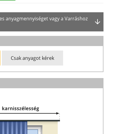
ges anyagmennyiséget vagy a Varráshoz
Csak anyagot kérek