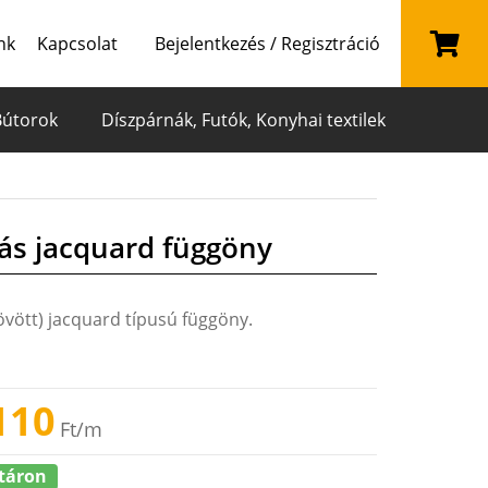
nk
Kapcsolat
Bejelentkezés / Regisztráció
Bútorok
Díszpárnák, Futók, Konyhai textilek
s jacquard függöny
vött) jacquard típusú függöny.
110
Ft
/m
táron