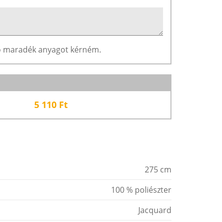
ző maradék anyagot kérném.
5 110
Ft
275 cm
100 % poliészter
Jacquard