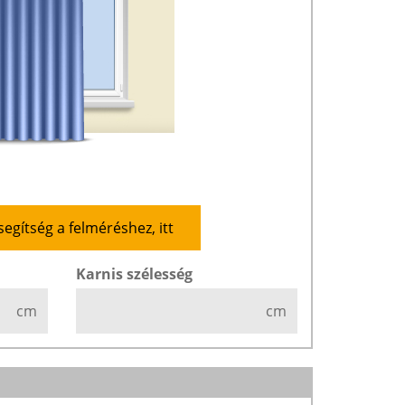
segítség a felméréshez, itt
Karnis szélesség
cm
cm