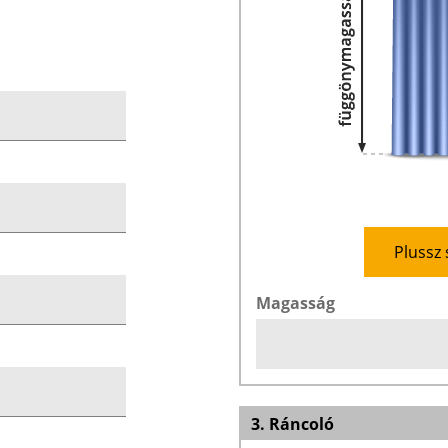
Plussz 
Magasság
3. Ráncoló