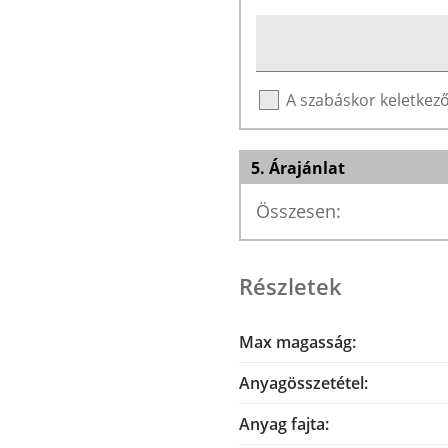
A szabáskor keletke
5. Árajánlat
Összesen:
Részletek
Max magasság:
Anyagösszetétel:
Anyag fajta: