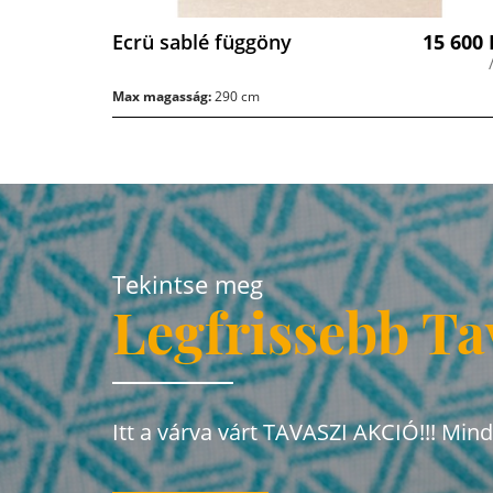
Ecrü sablé függöny
15 600
Max magasság:
290 cm
Tekintse meg
Legfrissebb Ta
Itt a várva várt TAVASZI AKCIÓ!!! Min