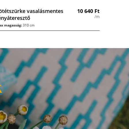
ötétszürke vasalásmentes
10 640
Ft
/m
ényáteresztő
x magasság:
310 cm
k