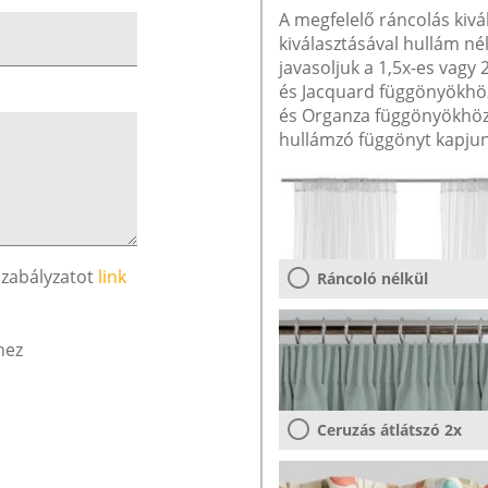
A megfelelő ráncolás kivá
kiválasztásával hullám né
javasoljuk a 1,5x-es vagy
és Jacquard függönyökhöz 
és Organza függönyökhöz 
hullámzó függönyt kapjun
szabályzatot
link
Ráncoló nélkül
hez
Ceruzás átlátszó 2x