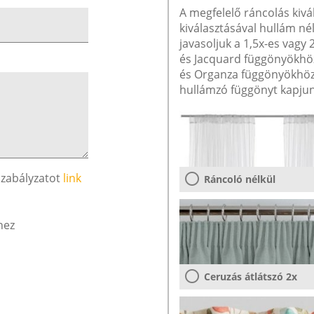
A megfelelő ráncolás kivá
kiválasztásával hullám né
javasoljuk a 1,5x-es vagy
és Jacquard függönyökhöz 
és Organza függönyökhöz 
hullámzó függönyt kapjun
szabályzatot
link
Ráncoló nélkül
hez
Ceruzás átlátszó 2x