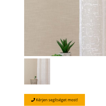
Kérjen segítséget most!