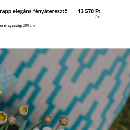
rapp elegáns fényáteresztő
13 570
Ft
/m
x magasság:
290 cm
k