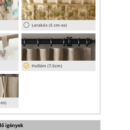
Lerakós (5 cm-es)
Hullám (7,5cm)
-es)
lő igények