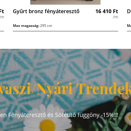
Ft
Gyűrt bronz fényáteresztő
16 410
Ft
D
/m
/m
Max magasság:
295 cm
Ma
vaszi/Nyári Trende
den Fényáteresztő és Sötétítő függöny -15%!!!