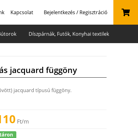
nk
Kapcsolat
Bejelentkezés / Regisztráció
Bútorok
Díszpárnák, Futók, Konyhai textilek
s jacquard függöny
vött) jacquard típusú függöny.
110
Ft
/m
táron