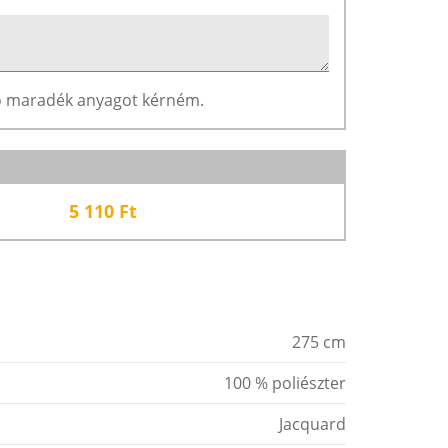
ző maradék anyagot kérném.
5 110
Ft
275 cm
100 % poliészter
Jacquard