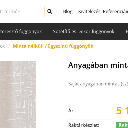
Blog
Kivitelezés, Referenciái
teresztő függönyök
Sötétítő és Dekor függönyök
yök
Minta nélküli / Egyszínű függönyök
Anyagában mintá
Saját anyagában mintás (szö
5 
Ár:
Rak
Raktárkészlet: