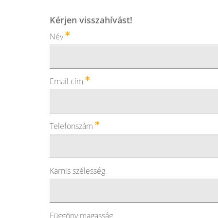
Kérjen visszahívást!
Név
Email cím
Telefonszám
Karnis szélesség
Függöny magasság