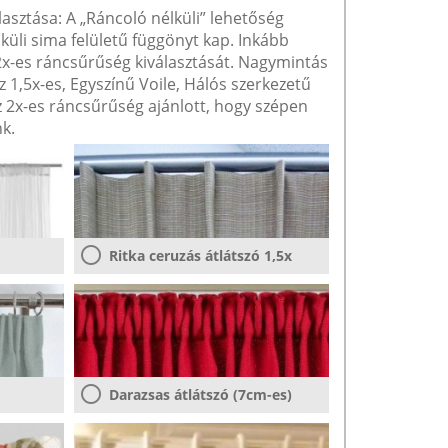
lasztása: A „Ráncoló nélküli” lehetőség
lküli sima felületű függönyt kap. Inkább
 2x-es ráncsűrűség kiválasztását. Nagymintás
1,5x-es, Egyszínű Voile, Hálós szerkezetű
2x-es ráncsűrűség ajánlott, hogy szépen
k.
Ritka ceruzás átlátszó 1,5x
Darazsas átlátszó (7cm-es)