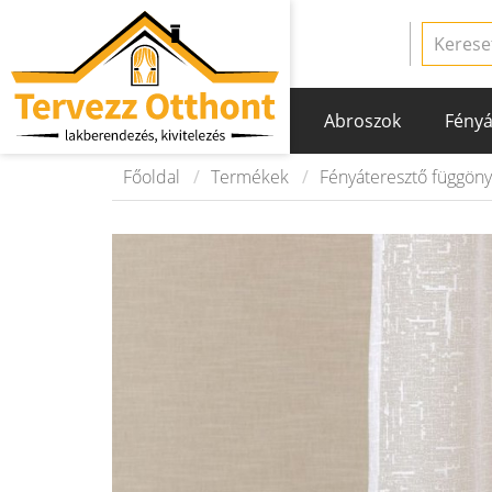
Abroszok
Fényá
Főoldal
Termékek
Fényáteresztő függön