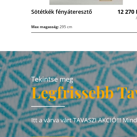
Sötétkék fényáteresztő
12 270
Max magasság:
295 cm
Tekintse meg
Legfrissebb Ta
Itt a várva várt TAVASZI AKCIÓ!!! Min