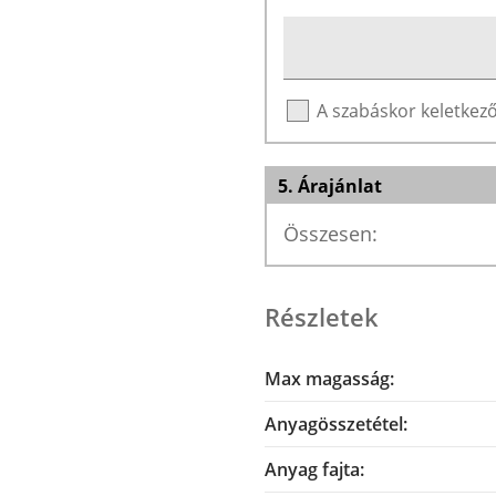
A szabáskor keletke
5. Árajánlat
Összesen:
Részletek
Max magasság:
Anyagösszetétel:
Anyag fajta: