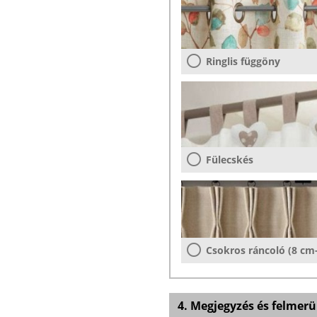
Ringlis függöny
Fülecskés
Csokros ráncoló (8 cm
4. Megjegyzés és felmerü