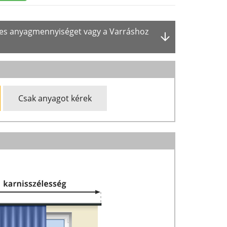
ges anyagmennyiséget vagy a Varráshoz
Csak anyagot kérek