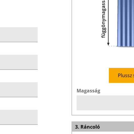
Plussz 
Magasság
3. Ráncoló