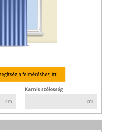
segítség a felméréshez, itt
Karnis szélesség
cm
cm