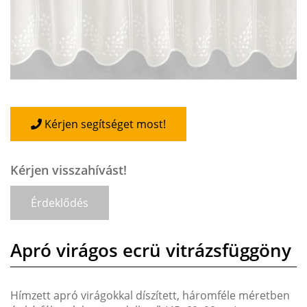
Kérjen segítséget most!
Kérjen visszahívást!
Érdeklődés
Apró virágos ecrü vitrázsfüggöny
Hímzett apró virágokkal díszített, háromféle méretben