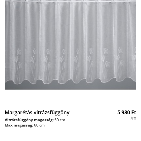
Margarétás vitrázsfüggöny
5 980
Ft
/m
Vitrázsfüggöny magasság:
60 cm
Max magasság:
60 cm