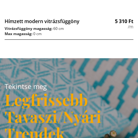
Hímzett modern vitrázsfüggöny
5 310
Ft
/m
Vitrázsfüggöny magasság:
60 cm
Max magasság:
0 cm
Tekintse meg
Legfrissebb
Tavaszi/Nyári
Trendek