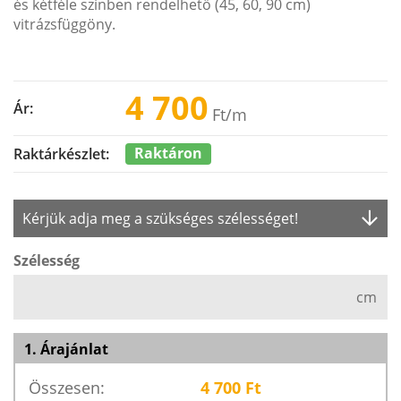
és kétféle színben rendelhető (45, 60, 90 cm)
vitrázsfüggöny.
4 700
Ár:
Ft
/m
Raktáron
Raktárkészlet:
Kérjük adja meg a szükséges szélességet!
Szélesség
cm
1. Árajánlat
Összesen:
4 700
Ft