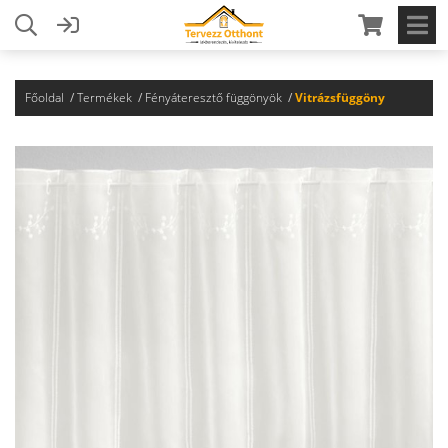
Főoldal
Termékek
Fényáteresztő függönyök
Vitrázsfüggöny