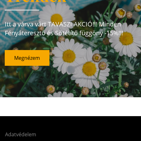
Itt a várva várt TAVASZI AKCIÓ!!! Minden
Fényáteresztő és Sötétítő függöny -15%!!!
Megnézem
Adatvédelem