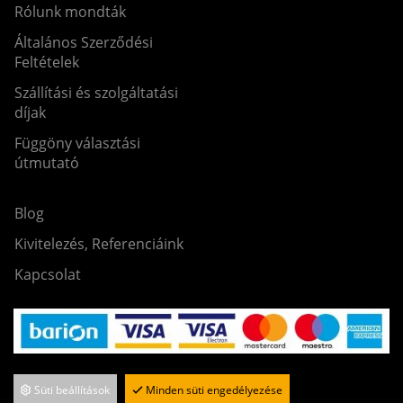
Rólunk mondták
Általános Szerződési
Feltételek
Szállítási és szolgáltatási
díjak
Függöny választási
útmutató
Blog
Kivitelezés, Referenciáink
Kapcsolat
Süti beállítások
Minden süti engedélyezése