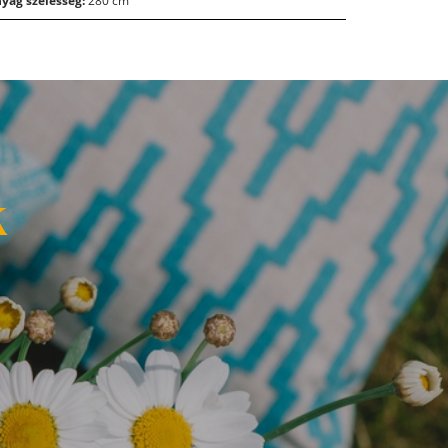
yag szélesség:
280 cm
k