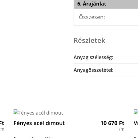
6. Árajánlat
Összesen:
Részletek
Anyag szélesség:
Anyagösszetétel:
Ft
Fényes acél dimout
10 670
Ft
V
/m
/m