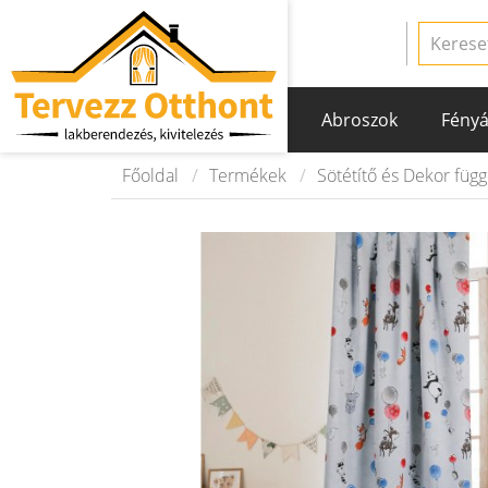
Abroszok
Fényá
Főoldal
Termékek
Sötétítő és Dekor füg