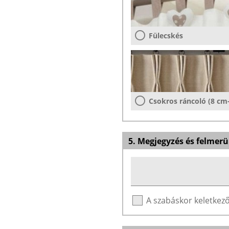
Fülecskés
Csokros ráncoló (8 cm
5. Megjegyzés és felmerü
A szabáskor keletke