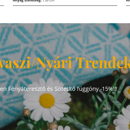
Anyag szélesség:
150 cm
An
vaszi/Nyári Trende
den Fényáteresztő és Sötétítő függöny -15%!!!