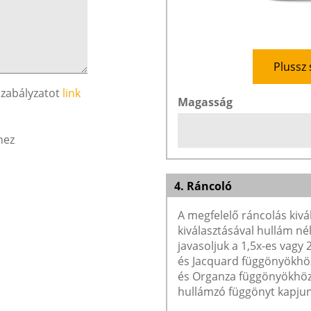
Plussz 
szabályzatot
link
Magasság
hez
4. Ráncoló
A megfelelő ráncolás kivá
kiválasztásával hullám né
javasoljuk a 1,5x-es vagy
és Jacquard függönyökhöz 
és Organza függönyökhöz 
hullámzó függönyt kapjun