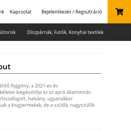
nk
Kapcsolat
Bejelentkezés / Regisztráció
Bútorok
Díszpárnák, Futók, Konyhai textilek
out
étítő függöny, a 2021-es év
letes kiegészítője ez az apró állatmintás
Visszafogott, halvány, ugyanakkor
ak a kisgyermekek, de a szülők, nagyszülők