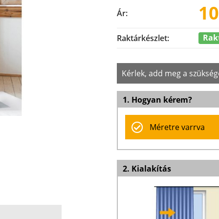
10
Ár:
Rak
Raktárkészlet:
Kérlek, add meg a szükség
1. Hogyan kérem?
Méretre varrva
2. Kialakítás