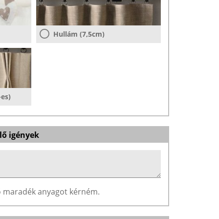
Hullám (7,5cm)
-es)
lő igények
ző maradék anyagot kérném.