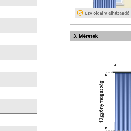
Egy oldalra elhúzandó
3. Méretek