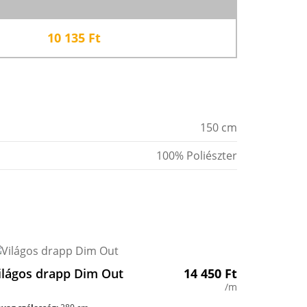
10 135
Ft
150 cm
100% Poliészter
ilágos drapp Dim Out
14 450
Ft
/m