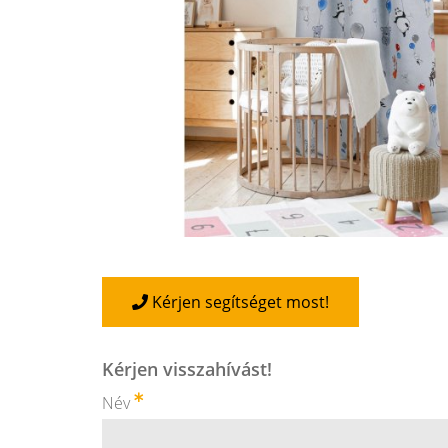
Kérjen segítséget most!
Kérjen visszahívást!
Név