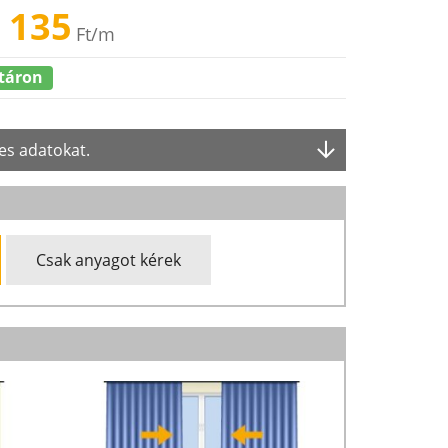
 135
Ft
/m
táron
es adatokat.
Csak anyagot kérek