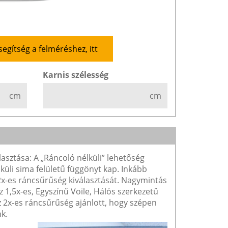
segítség a felméréshez, itt
Karnis szélesség
cm
cm
lasztása: A „Ráncoló nélküli” lehetőség
lküli sima felületű függönyt kap. Inkább
 2x-es ráncsűrűség kiválasztását. Nagymintás
1,5x-es, Egyszínű Voile, Hálós szerkezetű
2x-es ráncsűrűség ajánlott, hogy szépen
k.