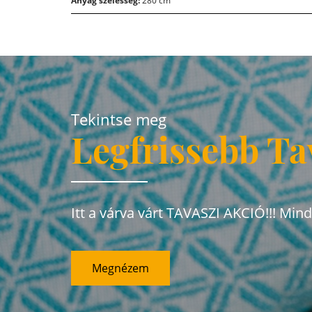
Anyag szélesség:
280 cm
Tekintse meg
Legfrissebb Ta
Itt a várva várt TAVASZI AKCIÓ!!! Min
Megnézem