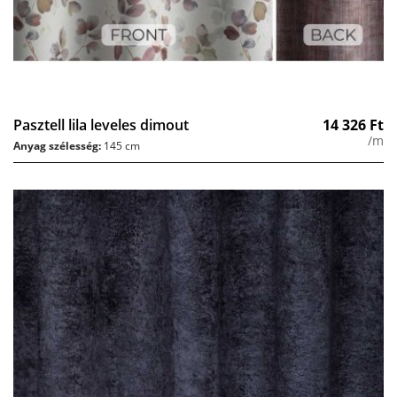
Pasztell lila leveles dimout
14 326
Ft
/m
Anyag szélesség:
145 cm