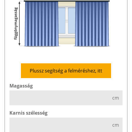
Plussz segítség a felméréshez, itt
Magasság
cm
Karnis szélesség
cm