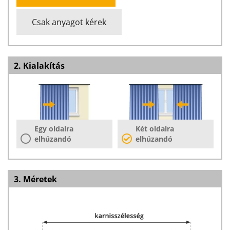
Csak anyagot kérek
2. Kialakítás
Egy oldalra
Két oldalra
elhúzandó
elhúzandó
3. Méretek