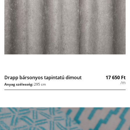
Drapp bársonyos tapintatú dimout
17 650
Ft
/m
Anyag szélesség:
295 cm