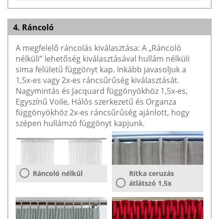
4. Ráncoló
A megfelelő ráncolás kiválasztása: A „Ráncoló
nélküli” lehetőség kiválasztásával hullám nélküli
sima felületű függönyt kap. Inkább javasoljuk a
1,5x-es vagy 2x-es ráncsűrűség kiválasztását.
Nagymintás és Jacquard függönyökhöz 1,5x-es,
Egyszínű Voile, Hálós szerkezetű és Organza
függönyökhöz 2x-es ráncsűrűség ajánlott, hogy
szépen hullámzó függönyt kapjunk.
Ráncoló nélkül
Ritka ceruzás
átlátszó 1,5x