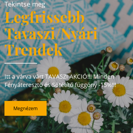
Tekintse meg
Legfrissebb
Tavaszi/Nyári
Trendek
Itt a várva várt TAVASZI AKCIÓ!!! Minden
Fényáteresztő és Sötétítő függöny -15%!!!
Megnézem