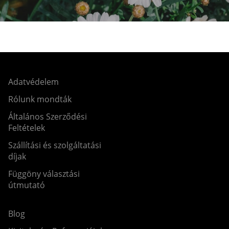
Adatvédelem
Rólunk mondták
Általános Szerződési
Feltételek
Szállítási és szolgáltatási
díjak
Függöny választási
útmutató
Blog