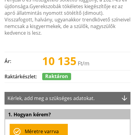
újdonsága.Gyerekszobák tökéletes kiegészítője ez az
apró állatmintás nyomott sötétítő (dimout).
Visszafogott, halvány, ugyanakkor trendkövető színeivel
nemcsak a kisgyermekek, de a szülők, nagyszülők
kedvence is lesz.
10 135
Ár:
Ft
/m
Raktáron
Raktárkészlet:
Kérlek, add meg a szükséges adatokat.
1. Hogyan kérem?
Méretre varrva