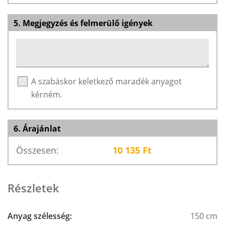
5. Megjegyzés és felmerülő igények
A szabáskor keletkező maradék anyagot
kérném.
6. Árajánlat
Összesen:
10 135
Ft
Részletek
Anyag szélesség:
150 cm