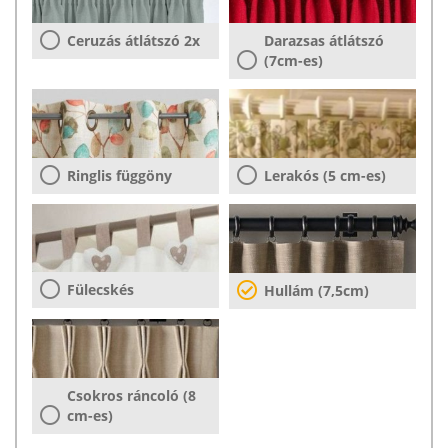
Ceruzás átlátszó 2x
Darazsas átlátszó
(7cm-es)
Ringlis függöny
Lerakós (5 cm-es)
Fülecskés
Hullám (7,5cm)
Csokros ráncoló (8
cm-es)