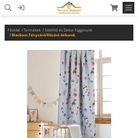
Főoldal
Termékek
Sötétítő és Dekor függönyök
Blackout Fényzáró/Hőzáró dekorok