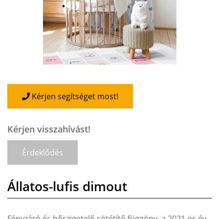
Kérjen segítséget most!
Kérjen visszahívást!
Érdeklődés
Állatos-lufis dimout
Fényzáró és hőszigetelő sötétítő függöny, a 2021-es év