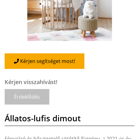
Kérjen segítséget most!
Kérjen visszahívást!
Érdeklődés
Állatos-lufis dimout
Fényzáró és hőszigetelő sötétítő függöny, a 2021-es év