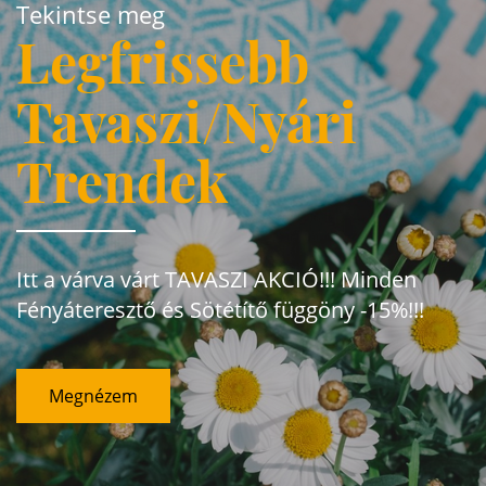
Tekintse meg
Legfrissebb
Tavaszi/Nyári
Trendek
Itt a várva várt TAVASZI AKCIÓ!!! Minden
Fényáteresztő és Sötétítő függöny -15%!!!
Megnézem