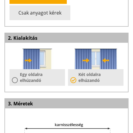
Csak anyagot kérek
2. Kialakítás
Egy oldalra
Két oldalra
elhúzandó
elhúzandó
3. Méretek