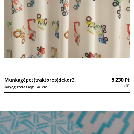
Munkagépes(traktoros)dekor3.
8 230
Ft
/m
Anyag szélesség:
140 cm