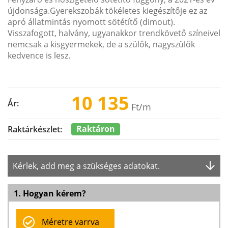
újdonsága.Gyerekszobák tökéletes kiegészítője ez az
apró állatmintás nyomott sötétítő (dimout).
Visszafogott, halvány, ugyanakkor trendkövető színeivel
nemcsak a kisgyermekek, de a szülők, nagyszülők
kedvence is lesz.
10 135
Ár:
Ft
/m
Raktáron
Raktárkészlet:
Kérlek, add meg a szükséges adatokat.
1. Hogyan kérem?
Méretre varrva