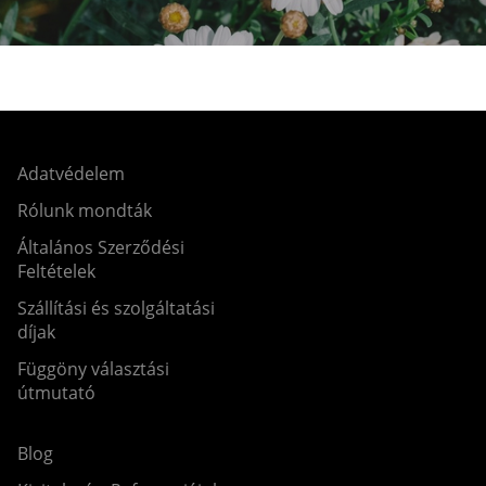
Adatvédelem
Rólunk mondták
Általános Szerződési
Feltételek
Szállítási és szolgáltatási
díjak
Függöny választási
útmutató
Blog