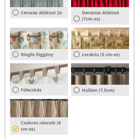
Ceruzás átlátszó 2x
Darazsas átlátszó
(7cm-es)
Ringlis függöny
Lerakós (5 cm-es)
Fülecskés
Hullám (7,5cm)
Csokros ráncoló (8
cm-es)