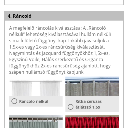
4. Ráncoló
A megfelelő ráncolás kiválasztása: A „Ráncoló
nélküli” lehetőség kiválasztásával hullám nélküli
sima felületű függönyt kap. Inkább javasoljuk a
1,5x-es vagy 2x-es ráncsűrűség kiválasztását.
Nagymintás és Jacquard függönyökhöz 1,5x-es,
Egyszínű Voile, Hálós szerkezetű és Organza
függönyökhöz 2x-es ráncsűrűség ajánlott, hogy
szépen hullámzó függönyt kapjunk.
Ráncoló nélkül
Ritka ceruzás
átlátszó 1,5x