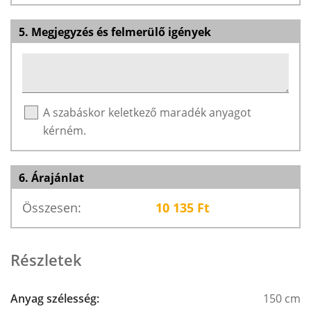
5. Megjegyzés és felmerülő igények
A szabáskor keletkező maradék anyagot
kérném.
6. Árajánlat
Összesen:
10 135
Ft
Részletek
Anyag szélesség:
150 cm