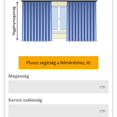
Plussz segítség a felméréshez, itt
Magasság
cm
Karnis szélesség
cm