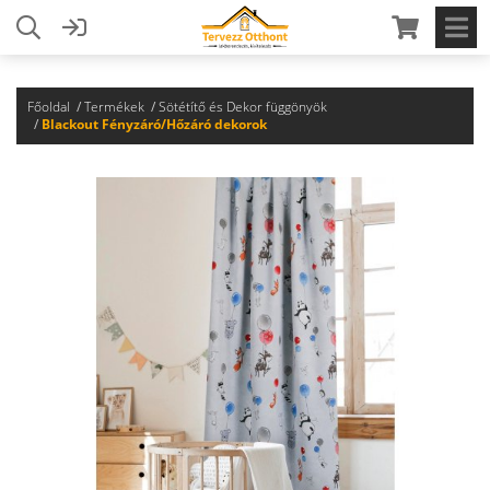
Főoldal
Termékek
Sötétítő és Dekor függönyök
Blackout Fényzáró/Hőzáró dekorok