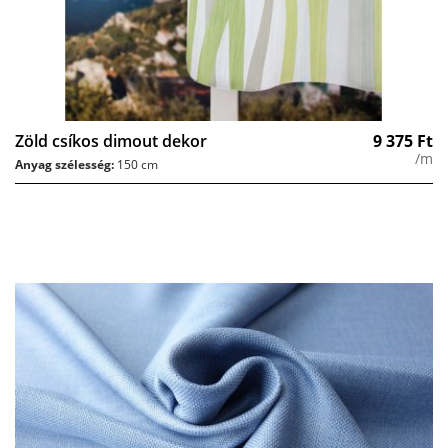
Zöld csíkos dimout dekor
9 375
Ft
/m
Anyag szélesség:
150 cm