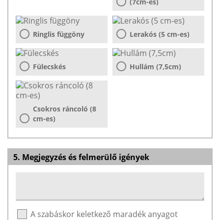
(7cm-es)
Ringlis függöny
Lerakós (5 cm-es)
Fülecskés
Hullám (7,5cm)
Csokros ráncoló (8
cm-es)
5. Megjegyzés és felmerülő igények
A szabáskor keletkező maradék anyagot