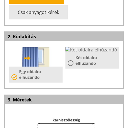
Csak anyagot kérek
2. Kialakítás
Két oldalra
elhúzandó
Egy oldalra
elhúzandó
3. Méretek