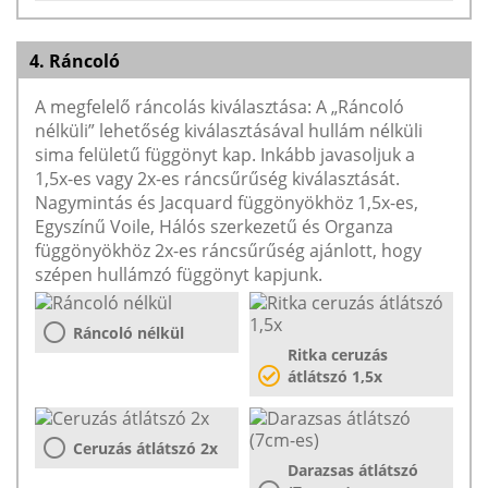
4. Ráncoló
A megfelelő ráncolás kiválasztása: A „Ráncoló
nélküli” lehetőség kiválasztásával hullám nélküli
sima felületű függönyt kap. Inkább javasoljuk a
1,5x-es vagy 2x-es ráncsűrűség kiválasztását.
Nagymintás és Jacquard függönyökhöz 1,5x-es,
Egyszínű Voile, Hálós szerkezetű és Organza
függönyökhöz 2x-es ráncsűrűség ajánlott, hogy
szépen hullámzó függönyt kapjunk.
Ráncoló nélkül
Ritka ceruzás
átlátszó 1,5x
Ceruzás átlátszó 2x
Darazsas átlátszó