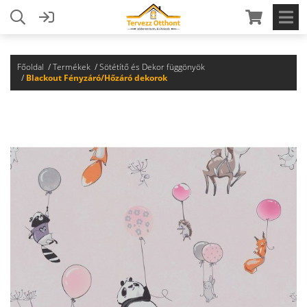
Főoldal
Termékek
Sötétítő és Dekor függönyök
Blackout Fényzáró/Hőzáró dekorok