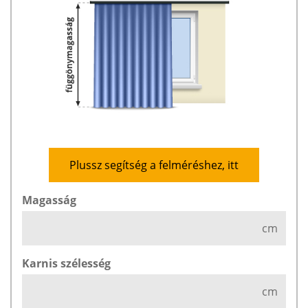
Plussz segítség a felméréshez, itt
Magasság
cm
Karnis szélesség
cm