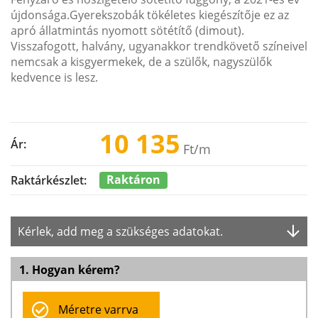
újdonsága.Gyerekszobák tökéletes kiegészítője ez az
apró állatmintás nyomott sötétítő (dimout).
Visszafogott, halvány, ugyanakkor trendkövető színeivel
nemcsak a kisgyermekek, de a szülők, nagyszülők
kedvence is lesz.
10 135
Ár:
Ft
/m
Raktáron
Raktárkészlet:
Kérlek, add meg a szükséges adatokat.
1. Hogyan kérem?
Méretre varrva