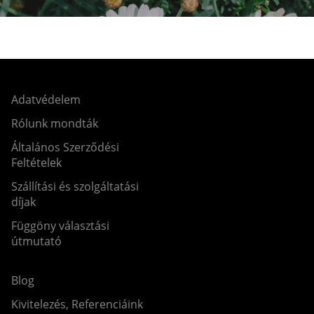
Adatvédelem
Rólunk mondták
Általános Szerződési
Feltételek
Szállítási és szolgáltatási
díjak
Függöny választási
útmutató
Blog
Kivitelezés, Referenciáink