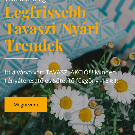
Legfrissebb
Tavaszi/Nyári
Trendek
Itt a várva várt TAVASZI AKCIÓ!!! Minden
Fényáteresztő és Sötétítő függöny -15%!!!
Megnézem