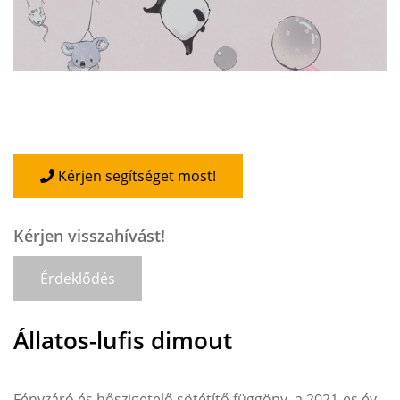
Kérjen segítséget most!
Kérjen visszahívást!
Érdeklődés
Állatos-lufis dimout
Fényzáró és hőszigetelő sötétítő függöny, a 2021-es év