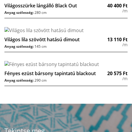
Világosszürke lángálló Black Out
40 400
Ft
/m
Anyag szélesség:
280 cm
Világos lila szövött hatású dimout
13 110
Ft
/m
Anyag szélesség:
145 cm
Fényes ezüst bársony tapintatú blackout
20 575
Ft
/m
Anyag szélesség:
290 cm
Tekintse meg