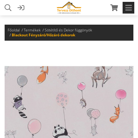
Főoldal
Termékek
Sötétítő és Dekor függönyök
Blackout Fényzáró/Hőzáró dekorok