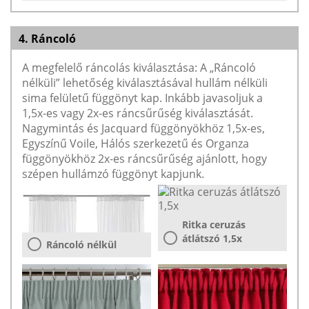
4. Ráncoló
A megfelelő ráncolás kiválasztása: A „Ráncoló
nélküli” lehetőség kiválasztásával hullám nélküli
sima felületű függönyt kap. Inkább javasoljuk a
1,5x-es vagy 2x-es ráncsűrűség kiválasztását.
Nagymintás és Jacquard függönyökhöz 1,5x-es,
Egyszínű Voile, Hálós szerkezetű és Organza
függönyökhöz 2x-es ráncsűrűség ajánlott, hogy
szépen hullámzó függönyt kapjunk.
Ritka ceruzás
átlátszó 1,5x
Ráncoló nélkül