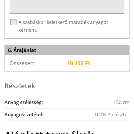
A szabáskor keletkező maradék anyagot
kérném.
6. Árajánlat
Összesen:
10 135
Ft
Részletek
Anyag szélesség:
150 cm
Anyagösszetétel:
100% Poliészter