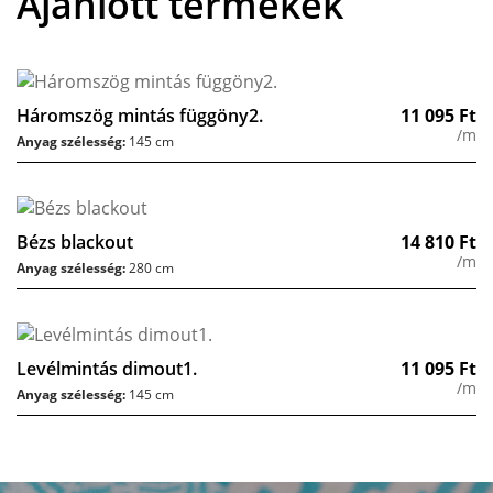
Ajánlott termékek
Háromszög mintás függöny2.
11 095
Ft
/m
Anyag szélesség:
145 cm
Bézs blackout
14 810
Ft
/m
Anyag szélesség:
280 cm
Levélmintás dimout1.
11 095
Ft
/m
Anyag szélesség:
145 cm