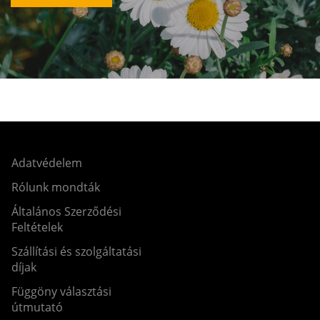
Adatvédelem
Rólunk mondták
Általános Szerződési
Feltételek
Szállítási és szolgáltatási
díjak
Függöny választási
útmutató