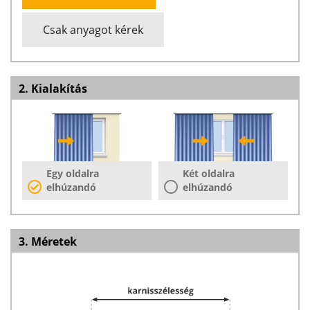
Csak anyagot kérek
2. Kialakítás
Egy oldalra
Két oldalra
elhúzandó
elhúzandó
3. Méretek