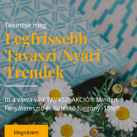
Tekintse meg
Legfrissebb
Tavaszi/Nyári
Trendek
Itt a várva várt TAVASZI AKCIÓ!!! Minden
Fényáteresztő és Sötétítő függöny -15%!!!
Megnézem