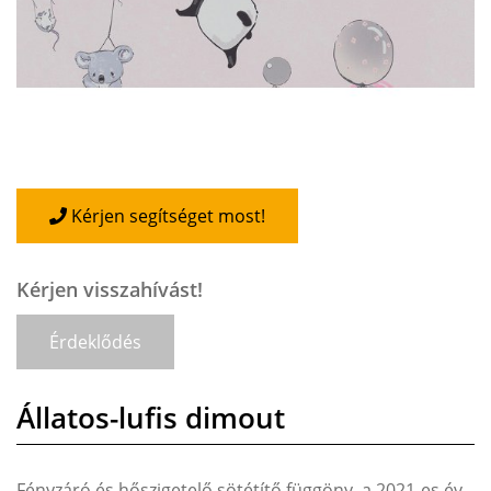
Kérjen segítséget most!
Kérjen visszahívást!
Érdeklődés
Állatos-lufis dimout
Fényzáró és hőszigetelő sötétítő függöny, a 2021-es év