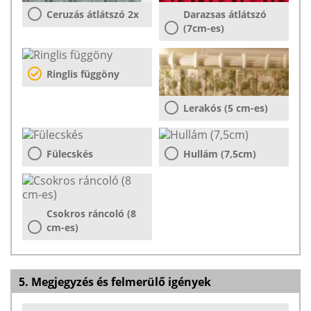
Ceruzás átlátszó 2x
Darazsas átlátszó
(7cm-es)
Ringlis függöny
Lerakós (5 cm-es)
Fülecskés
Hullám (7,5cm)
Csokros ráncoló (8
cm-es)
5. Megjegyzés és felmerülő igények