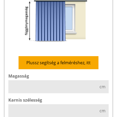
Plussz segítség a felméréshez, itt
Magasság
cm
Karnis szélesség
cm