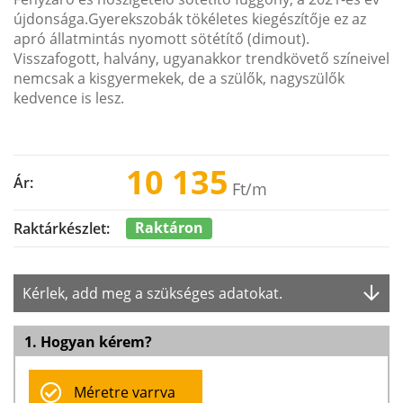
újdonsága.Gyerekszobák tökéletes kiegészítője ez az
apró állatmintás nyomott sötétítő (dimout).
Visszafogott, halvány, ugyanakkor trendkövető színeivel
nemcsak a kisgyermekek, de a szülők, nagyszülők
kedvence is lesz.
10 135
Ár:
Ft
/m
Raktáron
Raktárkészlet:
Kérlek, add meg a szükséges adatokat.
1. Hogyan kérem?
Méretre varrva