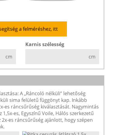
segítség a felméréshez, itt
Karnis szélesség
cm
cm
lasztása: A „Ráncoló nélküli” lehetőség
lküli sima felületű függönyt kap. Inkább
 2x-es ráncsűrűség kiválasztását. Nagymintás
1,5x-es, Egyszínű Voile, Hálós szerkezetű
2x-es ráncsűrűség ajánlott, hogy szépen
k.