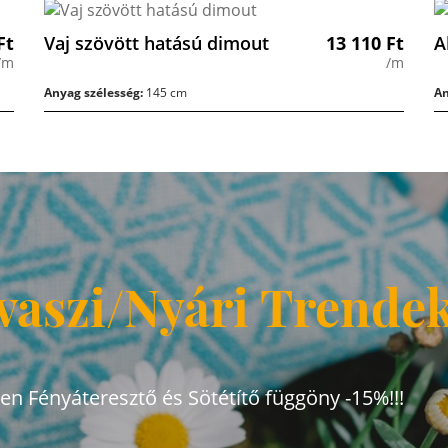
Ft
Vaj szövött hatású dimout
13 110
Ft
A
/m
/m
Anyag szélesség:
145 cm
An
vaszi/Nyári Trende
den Fényáteresztő és Sötétítő függöny -15%!!!