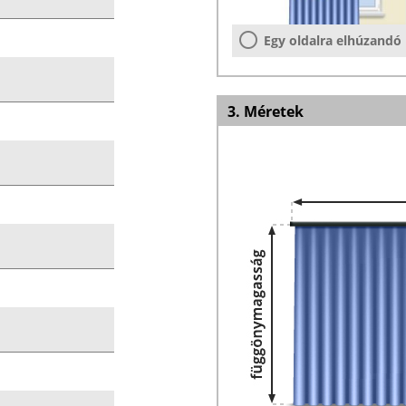
Egy oldalra elhúzandó
3. Méretek