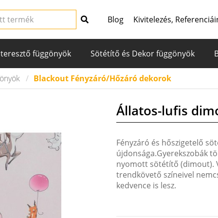
Blog
Kivitelezés, Referenciái
teresztő függönyök
Sötétítő és Dekor függönyök
gönyök
Blackout Fényzáró/Hőzáró dekorok
Állatos-lufis dim
Fényzáró és hőszigetelő söt
újdonsága.Gyerekszobák töké
nyomott sötétítő (dimout). 
trendkövető színeivel nemcs
kedvence is lesz.