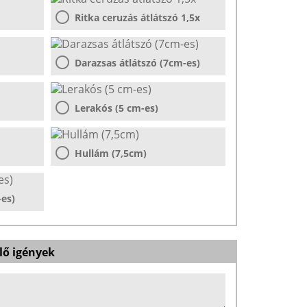
Ritka ceruzás átlátszó 1,5x
Darazsas átlátszó (7cm-es)
Lerakós (5 cm-es)
Hullám (7,5cm)
-es)
lő igények