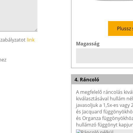
Plussz 
szabályzatot
link
Magasság
hez
4. Ráncoló
A megfelelő ráncolás kivá
kiválasztásával hullám né
javasoljuk a 1,5x-es vagy
és Jacquard függönyökhöz 
és Organza függönyökhöz 
hullámzó függönyt kapjun