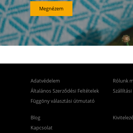
Megnézem
Adatvédelem
Rólunk 
Általános Szerződési Feltételek
Szállítási
Függöny választási útmutató
Blog
Kivitelez
Kapcsolat