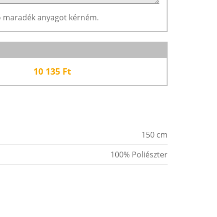
ző maradék anyagot kérném.
10 135
Ft
150 cm
100% Poliészter