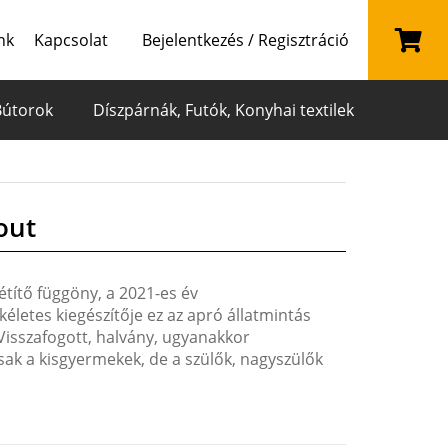
nk
Kapcsolat
Bejelentkezés / Regisztráció
Bútorok
Díszpárnák, Futók, Konyhai textilek
out
étítő függöny, a 2021-es év
letes kiegészítője ez az apró állatmintás
Visszafogott, halvány, ugyanakkor
ak a kisgyermekek, de a szülők, nagyszülők