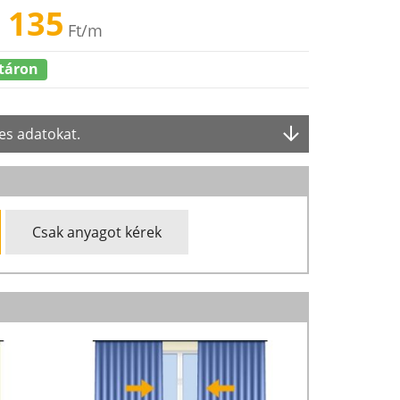
 135
Ft
/m
táron
es adatokat.
Csak anyagot kérek