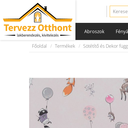
Abroszok
Fényá
Főoldal
Termékek
Sötétítő és Dekor füg