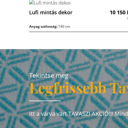
Lufi mintás dekor
10 150
Anyag szélesség:
140 cm
Tekintse meg
Legfrissebb Ta
Itt a várva várt TAVASZI AKCIÓ!!! Min