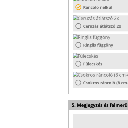
Ráncoló nélkül
Ceruzás átlátszó 2x
Ringlis függöny
Fülecskés
Csokros ráncoló (8 cm
5. Megjegyzés és felmerü