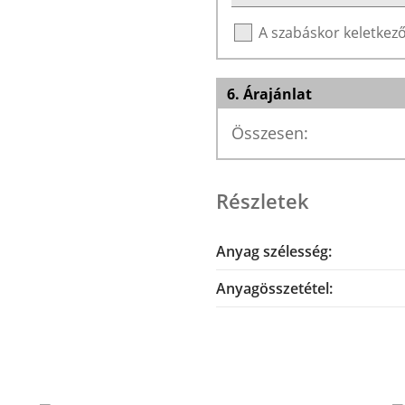
A szabáskor keletke
6. Árajánlat
Összesen:
Részletek
Anyag szélesség:
Anyagösszetétel: