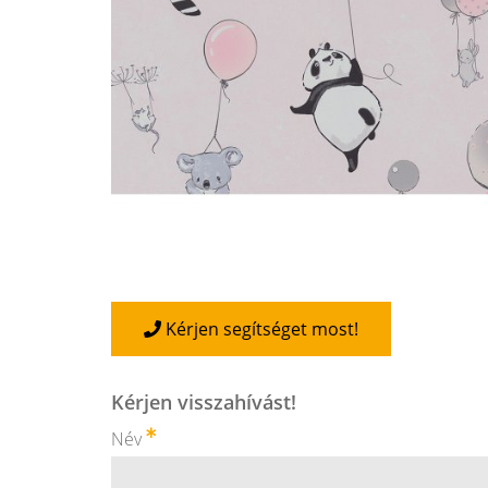
Kérjen segítséget most!
Kérjen visszahívást!
Név