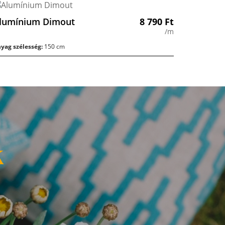
lumínium Dimout
8 790
Ft
/m
yag szélesség:
150 cm
k