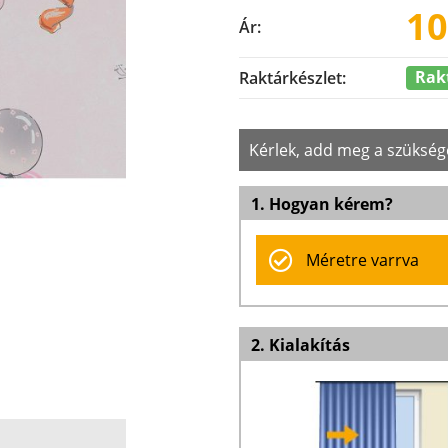
10
Ár:
Rak
Raktárkészlet:
Kérlek, add meg a szükség
1. Hogyan kérem?
Méretre varrva
2. Kialakítás