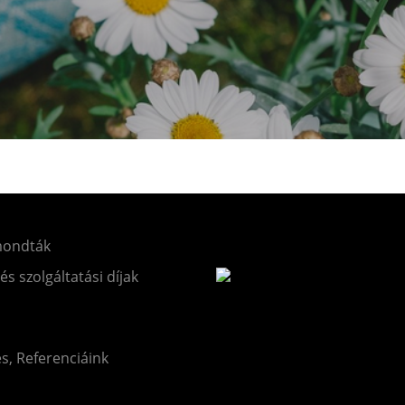
mondták
 és szolgáltatási díjak
és, Referenciáink