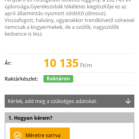
újdonsága.Gyerekszobák tökéletes kiegészítője ez az
apró állatmintás nyomott sötétítő (dimout).
Visszafogott, halvány, ugyanakkor trendkövető színeivel
nemcsak a kisgyermekek, de a szülők, nagyszülők
kedvence is lesz.
10 135
Ár:
Ft
/m
Raktáron
Raktárkészlet:
Kérlek, add meg a szükséges adatokat.
1. Hogyan kérem?
Méretre varrva