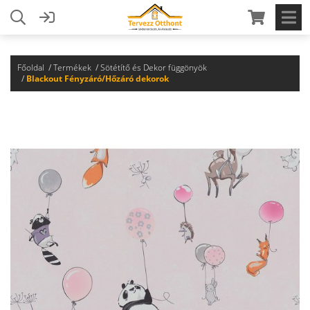
Főoldal
Termékek
Sötétítő és Dekor függönyök
Blackout Fényzáró/Hőzáró dekorok