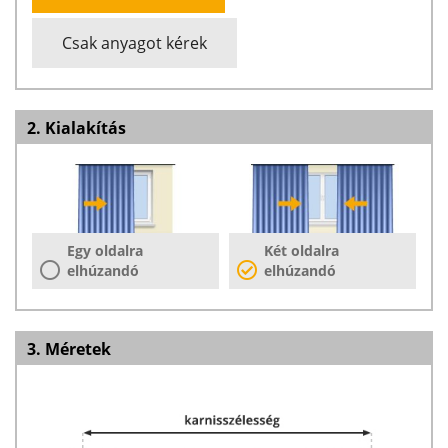
Csak anyagot kérek
2. Kialakítás
Egy oldalra
Két oldalra
elhúzandó
elhúzandó
3. Méretek