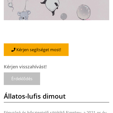
Kérjen segítséget most!
Kérjen visszahívást!
Érdeklődés
Állatos-lufis dimout
Fényzáró és hőszigetelő sötétítő függöny, a 2021-es év