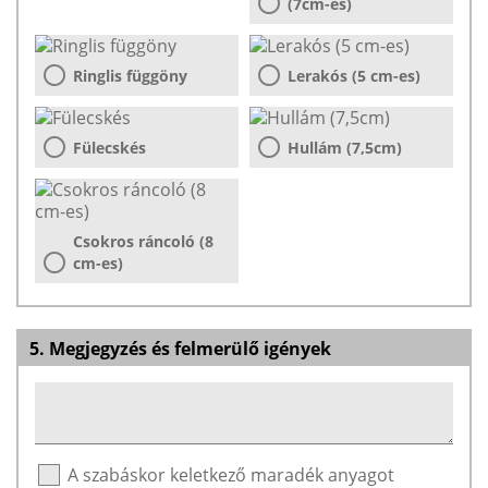
(7cm-es)
Ringlis függöny
Lerakós (5 cm-es)
Fülecskés
Hullám (7,5cm)
Csokros ráncoló (8
cm-es)
5. Megjegyzés és felmerülő igények
A szabáskor keletkező maradék anyagot