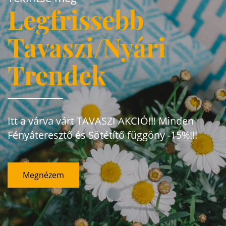
Legfrissebb
Tavaszi/Nyári
Trendek
Itt a várva várt TAVASZI AKCIÓ!!! Minden
Fényáteresztő és Sötétítő függöny -15%!!!
Megnézem