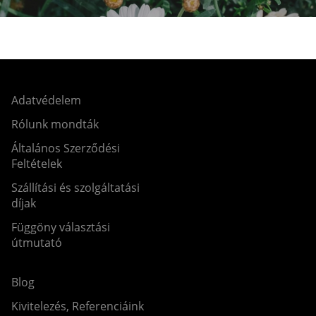
Adatvédelem
Rólunk mondták
Általános Szerződési
Feltételek
Szállítási és szolgáltatási
díjak
Függöny választási
útmutató
Blog
Kivitelezés, Referenciáink