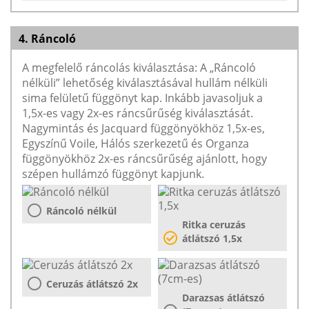
4. Ráncoló
A megfelelő ráncolás kiválasztása: A „Ráncoló
nélküli” lehetőség kiválasztásával hullám nélküli
sima felületű függönyt kap. Inkább javasoljuk a
1,5x-es vagy 2x-es ráncsűrűség kiválasztását.
Nagymintás és Jacquard függönyökhöz 1,5x-es,
Egyszínű Voile, Hálós szerkezetű és Organza
függönyökhöz 2x-es ráncsűrűség ajánlott, hogy
szépen hullámzó függönyt kapjunk.
Ráncoló nélkül
Ritka ceruzás
átlátszó 1,5x
Ceruzás átlátszó 2x
Darazsas átlátszó