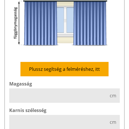
Plussz segítség a felméréshez, itt
Magasság
cm
Karnis szélesség
cm