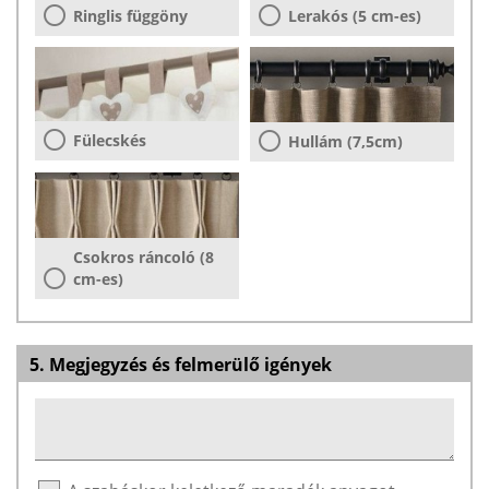
Ringlis függöny
Lerakós (5 cm-es)
Fülecskés
Hullám (7,5cm)
Csokros ráncoló (8
cm-es)
5. Megjegyzés és felmerülő igények