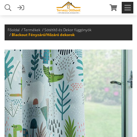
Főoldal
Termékek
Sötétítő és Dekor függönyök
Blackout Fényzáró/Hőzáró dekorok