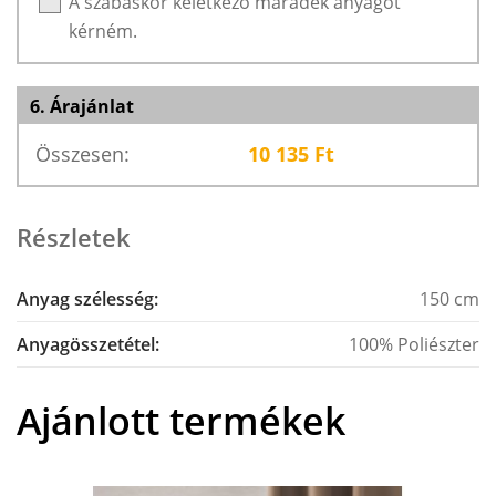
A szabáskor keletkező maradék anyagot
kérném.
6. Árajánlat
Összesen:
10 135
Ft
Részletek
Anyag szélesség:
150 cm
Anyagösszetétel:
100% Poliészter
Ajánlott termékek