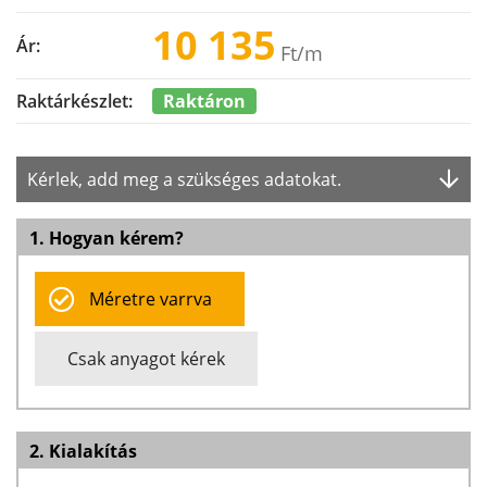
10 135
Ár:
Ft
/m
Raktáron
Raktárkészlet:
Kérlek, add meg a szükséges adatokat.
1. Hogyan kérem?
Méretre varrva
Csak anyagot kérek
2. Kialakítás