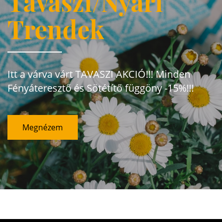
Tavaszi/Nyári
Trendek
Itt a várva várt TAVASZI AKCIÓ!!! Minden
Fényáteresztő és Sötétítő függöny -15%!!!
Megnézem