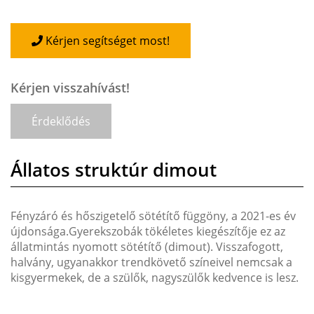
Kérjen segítséget most!
Kérjen visszahívást!
Érdeklődés
Állatos struktúr dimout
Fényzáró és hőszigetelő sötétítő függöny, a 2021-es év
újdonsága.Gyerekszobák tökéletes kiegészítője ez az
állatmintás nyomott sötétítő (dimout). Visszafogott,
halvány, ugyanakkor trendkövető színeivel nemcsak a
kisgyermekek, de a szülők, nagyszülők kedvence is lesz.