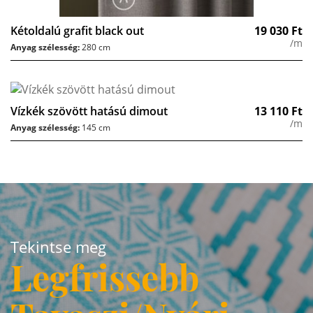
Kétoldalú grafit black out
19 030
Ft
/m
Anyag szélesség:
280 cm
Vízkék szövött hatású dimout
13 110
Ft
/m
Anyag szélesség:
145 cm
Tekintse meg
Legfrissebb