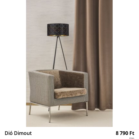
Dió Dimout
8 790
Ft
/m