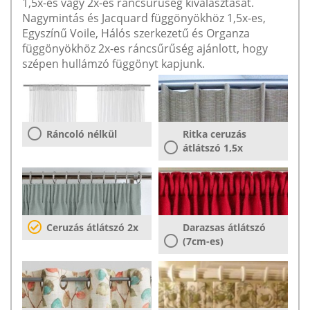
1,5x-es vagy 2x-es ráncsűrűség kiválasztását.
Nagymintás és Jacquard függönyökhöz 1,5x-es,
Egyszínű Voile, Hálós szerkezetű és Organza
függönyökhöz 2x-es ráncsűrűség ajánlott, hogy
szépen hullámzó függönyt kapjunk.
Ráncoló nélkül
Ritka ceruzás
átlátszó 1,5x
Ceruzás átlátszó 2x
Darazsas átlátszó
(7cm-es)