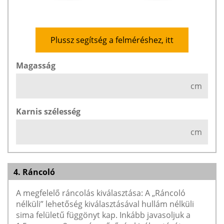
Plussz segítség a felméréshez, itt
Magasság
cm
Karnis szélesség
cm
4. Ráncoló
A megfelelő ráncolás kiválasztása: A „Ráncoló
nélküli” lehetőség kiválasztásával hullám nélküli
sima felületű függönyt kap. Inkább javasoljuk a