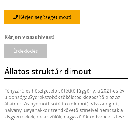
Kérjen segítséget most!
Kérjen visszahívást!
Érdeklődés
Állatos struktúr dimout
Fényzáró és hőszigetelő sötétítő függöny, a 2021-es év
újdonsága.Gyerekszobák tökéletes kiegészítője ez az
állatmintás nyomott sötétítő (dimout). Visszafogott,
halvány, ugyanakkor trendkövető színeivel nemcsak a
kisgyermekek, de a szülők, nagyszülők kedvence is lesz.