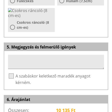
Fülecskés
Hullám (7,5cm)
Csokros ráncoló (8
cm-es)
5. Megjegyzés és felmerülő igények
A szabáskor keletkező maradék anyagot
kérném.
6. Árajánlat
Összesen:
10 135
Ft