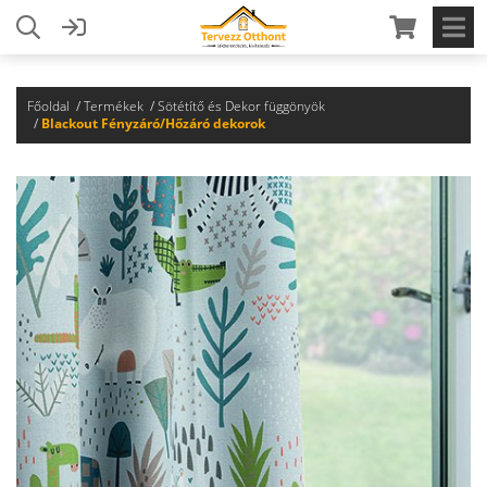
Főoldal
Termékek
Sötétítő és Dekor függönyök
Blackout Fényzáró/Hőzáró dekorok