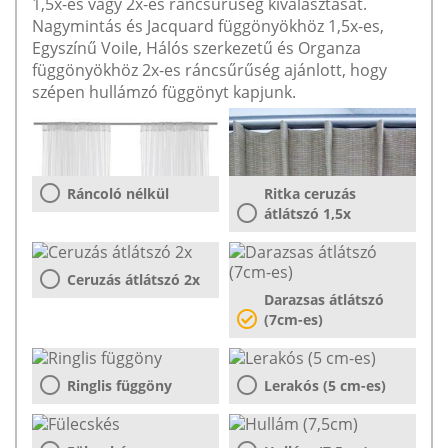
1,5x-es vagy 2x-es ráncsűrűség kiválasztását.
Nagymintás és Jacquard függönyökhöz 1,5x-es,
Egyszínű Voile, Hálós szerkezetű és Organza
függönyökhöz 2x-es ráncsűrűség ajánlott, hogy
szépen hullámzó függönyt kapjunk.
Ráncoló nélkül
Ritka ceruzás
átlátszó 1,5x
Ceruzás átlátszó 2x
Darazsas átlátszó
(7cm-es)
Ringlis függöny
Lerakós (5 cm-es)