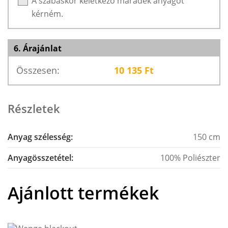
A szabáskor keletkező maradék anyagot
kérném.
6. Árajánlat
Összesen:
10 135
Ft
Részletek
Anyag szélesség:
150 cm
Anyagösszetétel:
100% Poliészter
Ajánlott termékek