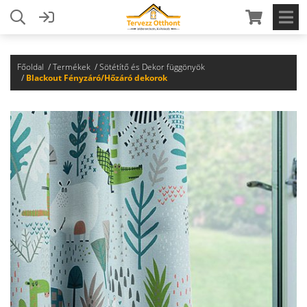
Főoldal
Termékek
Sötétítő és Dekor függönyök
Blackout Fényzáró/Hőzáró dekorok