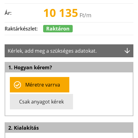
10 135
Ár:
Ft
/m
Raktáron
Raktárkészlet:
Kérlek, add meg a szükséges adatokat.
1. Hogyan kérem?
Méretre varrva
Csak anyagot kérek
2. Kialakítás