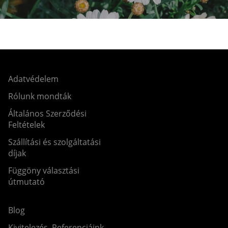
Adatvédelem
Rólunk mondták
Általános Szerződési
Feltételek
Szállítási és szolgáltatási
díjak
Függöny választási
útmutató
Blog
Kivitelezés, Referenciáink