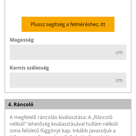
Plussz segítség a felméréshez, itt
Magasság
cm
Karnis szélesség
cm
4. Ráncoló
A megfelelő ráncolás kiválasztása: A „Ráncoló
nélküli” lehetőség kiválasztásával hullám nélküli
sima felületű függönyt kap. Inkább javasoljuk a