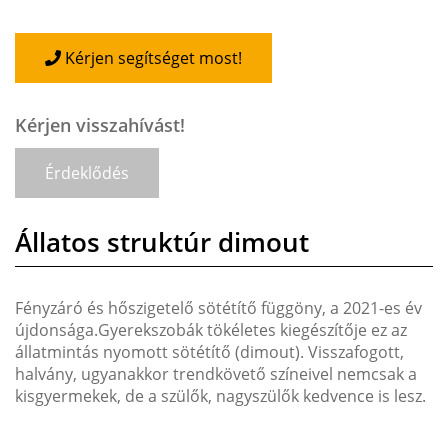
Kérjen segítséget most!
Kérjen visszahívást!
Érdeklődés
Állatos struktúr dimout
Fényzáró és hőszigetelő sötétítő függöny, a 2021-es év
újdonsága.Gyerekszobák tökéletes kiegészítője ez az
állatmintás nyomott sötétítő (dimout). Visszafogott,
halvány, ugyanakkor trendkövető színeivel nemcsak a
kisgyermekek, de a szülők, nagyszülők kedvence is lesz.