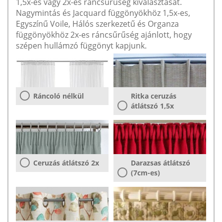
1,5x-es vagy 2x-es ráncsűrűség kiválasztását.
Nagymintás és Jacquard függönyökhöz 1,5x-es,
Egyszínű Voile, Hálós szerkezetű és Organza
függönyökhöz 2x-es ráncsűrűség ajánlott, hogy
szépen hullámzó függönyt kapjunk.
Ráncoló nélkül
Ritka ceruzás
átlátszó 1,5x
Ceruzás átlátszó 2x
Darazsas átlátszó
(7cm-es)