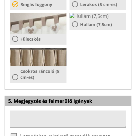
Ringlis függöny
Lerakós (5 cm-es)
Hullám (7,5cm)
Fülecskés
Csokros ráncoló (8
cm-es)
5. Megjegyzés és felmerülő igények