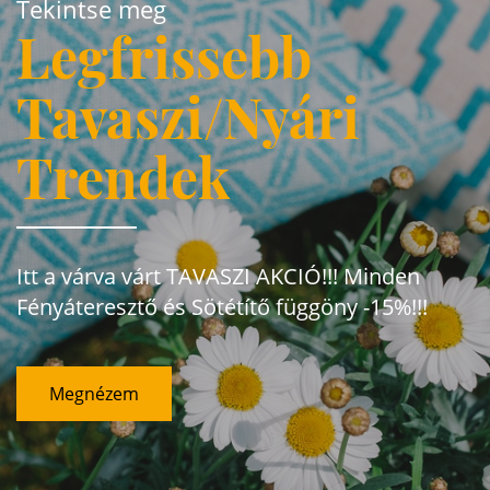
Tekintse meg
Legfrissebb
Tavaszi/Nyári
Trendek
Itt a várva várt TAVASZI AKCIÓ!!! Minden
Fényáteresztő és Sötétítő függöny -15%!!!
Megnézem