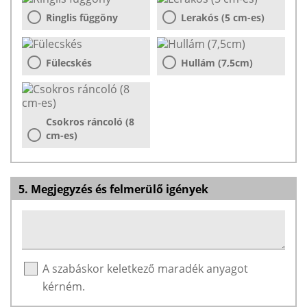
Ringlis függöny
Lerakós (5 cm-es)
Fülecskés
Hullám (7,5cm)
Csokros ráncoló (8
cm-es)
5. Megjegyzés és felmerülő igények
A szabáskor keletkező maradék anyagot
kérném.