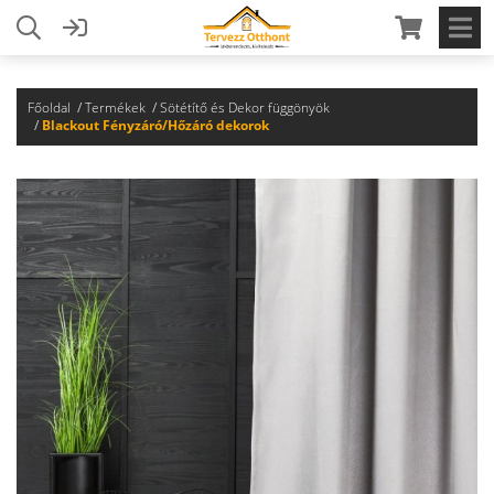
Főoldal
Termékek
Sötétítő és Dekor függönyök
Blackout Fényzáró/Hőzáró dekorok