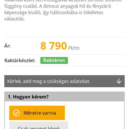
függöny család. A dimout anyagok hő és fényzáró
képessége kiváló, így hálószobába is tökéletes
választás.
8 790
Ár:
Ft
/m
Raktáron
Raktárkészlet:
Kérlek, add meg a szükséges adatokat.
1. Hogyan kérem?
Méretre varrva
Csak anyagot kérek