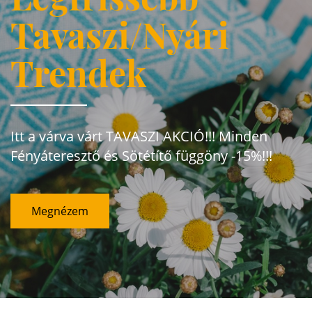
Tavaszi/Nyári
Trendek
Itt a várva várt TAVASZI AKCIÓ!!! Minden
Fényáteresztő és Sötétítő függöny -15%!!!
Megnézem