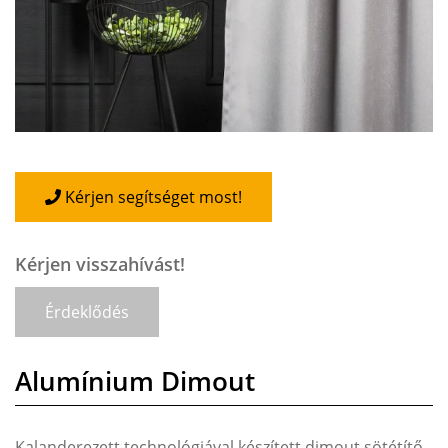
Kérjen segítséget most!
Kérjen visszahívást!
Érdeklődés
Alumínium Dimout
Kalanderezett technológiával készített dimout sötétítő