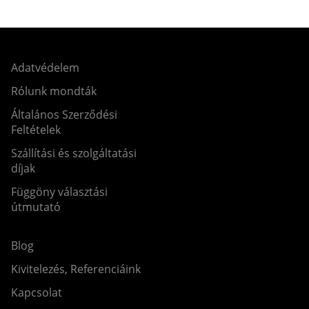
Adatvédelem
Rólunk mondták
Általános Szerződési
Feltételek
Szállítási és szolgáltatási
díjak
Függöny választási
útmutató
Blog
Kivitelezés, Referenciáink
Kapcsolat