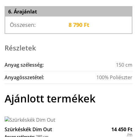
6. Árajánlat
Összesen:
8 790
Ft
Részletek
Anyag szélesség:
150 cm
Anyagösszetétel:
100% Poliészter
Ajánlott termékek
Szürkéskék Dim Out
14 450
Ft
/m
Anyag szélesség:
280 cm