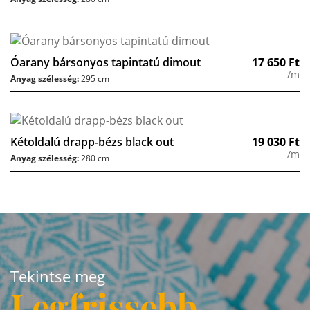
Óarany bársonyos tapintatú dimout
17 650
Ft
/m
Anyag szélesség:
295 cm
Kétoldalú drapp-bézs black out
19 030
Ft
/m
Anyag szélesség:
280 cm
Tekintse meg
Legfrissebb