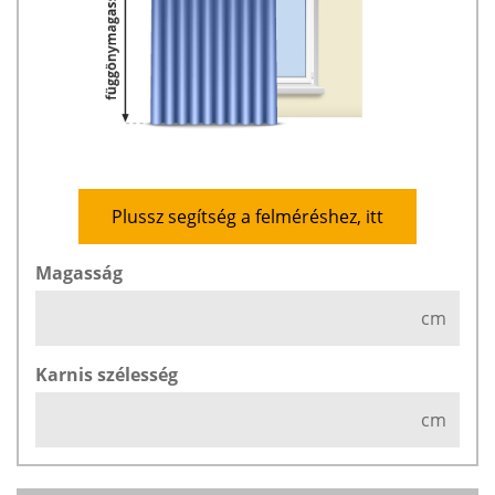
Plussz segítség a felméréshez, itt
Magasság
cm
Karnis szélesség
cm