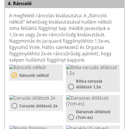
4. Ráncoló
A megfelelő ráncolás kiválasztása: A „Ráncoló
nélküli” lehetőség kiválasztásával hullám nélküli
sima felületű függönyt kap. Inkább javasoljuk a
1,5x-es vagy 2x-es ráncsűrűség kiválasztását.
Nagymintás és Jacquard függönyökhöz 1,5x-es,
Egyszínű Voile, Hálós szerkezetű és Organza
függönyökhöz 2x-es ráncsűrűség ajánlott, hogy
szépen hullámzó függönyt kapjunk.
Ráncoló nélkül
Ritka ceruzás
átlátszó 1,5x
Ceruzás átlátszó 2x
Darazsas átlátszó
(7cm-es)