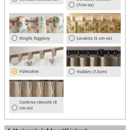
(7cm-es)
Ringlis függöny
Lerakós (5 cm-es)
Fülecskés
Hullám (7,5cm)
Csokros ráncoló (8
cm-es)