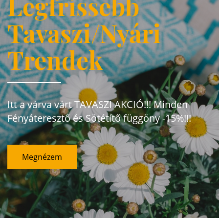
Legfrissebb
Tavaszi/Nyári
Trendek
Itt a várva várt TAVASZI AKCIÓ!!! Minden
Fényáteresztő és Sötétítő függöny -15%!!!
Megnézem