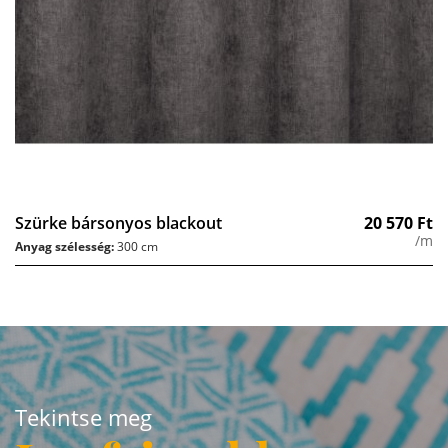
Szürke bársonyos blackout
20 570
Ft
/m
Anyag szélesség:
300 cm
Tekintse meg