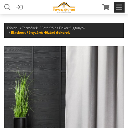
Főoldal
Termékek
Sötétítő és Dekor függönyök
Blackout Fényzáró/Hőzáró dekorok