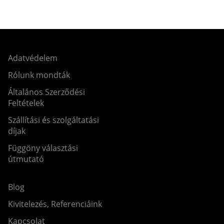
Adatvédelem
Rólunk mondták
Általános Szerződési
Feltételek
Szállítási és szolgáltatási
díjak
Függöny választási
útmutató
Blog
Kivitelezés, Referenciáink
Kapcsolat