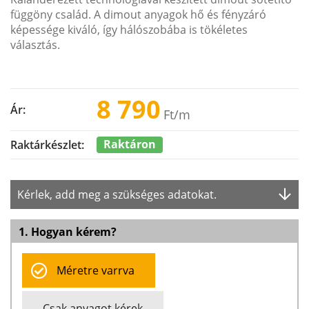
függöny család. A dimout anyagok hő és fényzáró
képessége kiváló, így hálószobába is tökéletes
választás.
8 790
Ár:
Ft
/m
Raktáron
Raktárkészlet:
Kérlek, add meg a szükséges adatokat.
1. Hogyan kérem?
Méretre varrva
Csak anyagot kérek