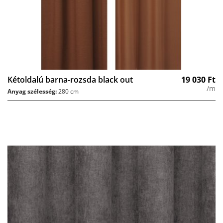
Kétoldalú barna-rozsda black out
19 030
Ft
/m
Anyag szélesség:
280 cm