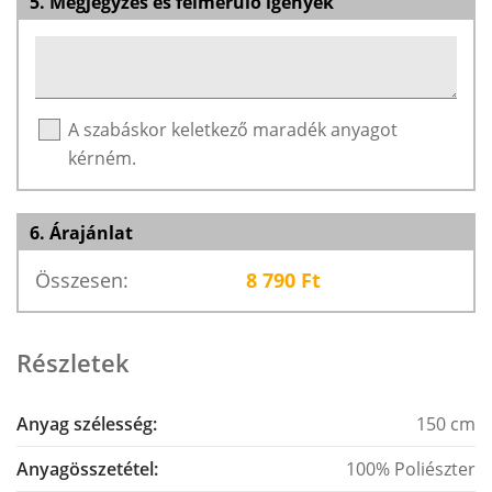
5. Megjegyzés és felmerülő igények
A szabáskor keletkező maradék anyagot
kérném.
6. Árajánlat
Összesen:
8 790
Ft
Részletek
Anyag szélesség:
150 cm
Anyagösszetétel:
100% Poliészter