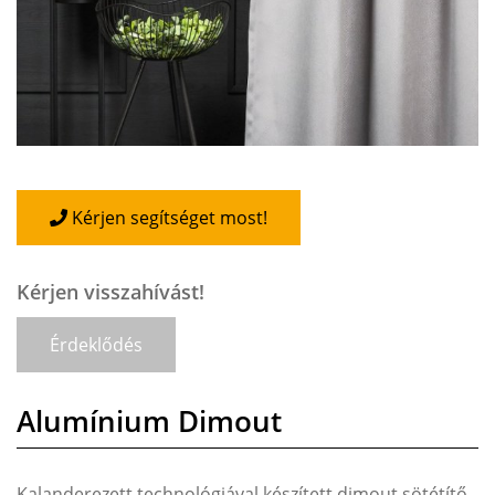
Kérjen segítséget most!
Kérjen visszahívást!
Érdeklődés
Alumínium Dimout
Kalanderezett technológiával készített dimout sötétítő