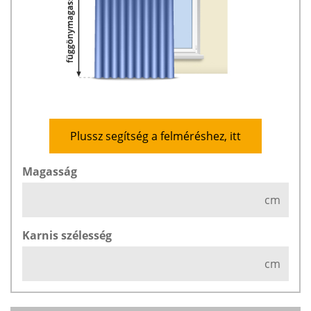
Plussz segítség a felméréshez, itt
Magasság
cm
Karnis szélesség
cm