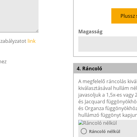
Plussz 
Magasság
szabályzatot
link
hez
4. Ráncoló
A megfelelő ráncolás kivá
kiválasztásával hullám né
javasoljuk a 1,5x-es vagy
és Jacquard függönyökhöz 
és Organza függönyökhöz 
hullámzó függönyt kapjun
Ráncoló nélkül