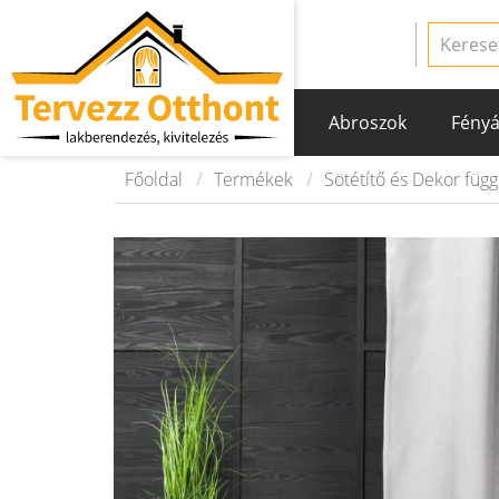
Abroszok
Fényá
Főoldal
Termékek
Sötétítő és Dekor füg