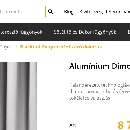
Blog
Kivitelezés, Referenciái
teresztő függönyök
Sötétítő és Dekor függönyök
gönyök
Blackout Fényzáró/Hőzáró dekorok
Alumínium Dim
Kalanderezett technológiáva
dimout anyagok hő és fényz
tökéletes választás.
8 
Ár: