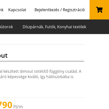
nk
Kapcsolat
Bejelentkezés / Regisztráció
Bútorok
Díszpárnák, Futók, Konyhai textilek
out
l készített dimout sötétítő függöny család. A
áró képessége kiváló, így hálószobába is
790
Ft
/m