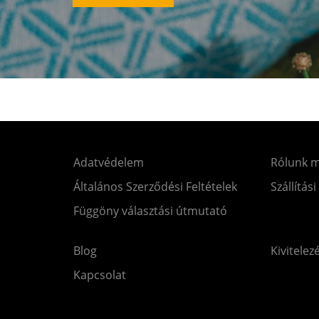
Adatvédelem
Rólunk 
Általános Szerződési Feltételek
Szállítási
Függöny választási útmutató
Blog
Kivitelez
Kapcsolat