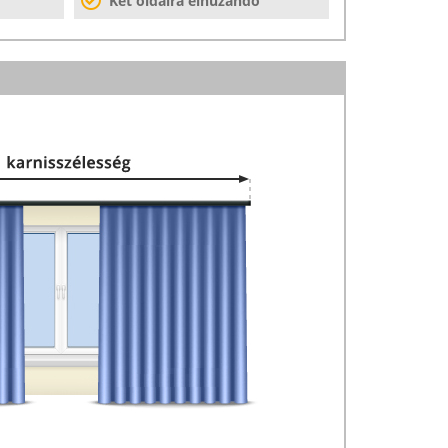
Két oldalra elhúzandó