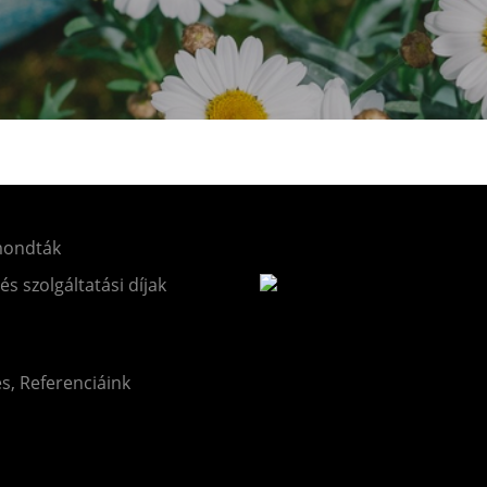
mondták
 és szolgáltatási díjak
és, Referenciáink