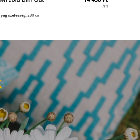
/m
yag szélesség:
280 cm
k