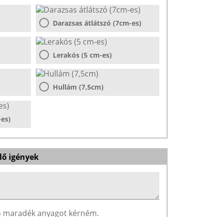
Darazsas átlátszó (7cm-es)
Lerakós (5 cm-es)
Hullám (7,5cm)
-es)
lő igények
ző maradék anyagot kérném.