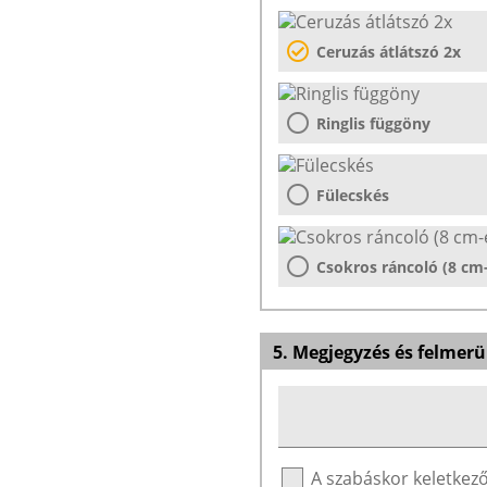
Ceruzás átlátszó 2x
Ringlis függöny
Fülecskés
Csokros ráncoló (8 cm
5. Megjegyzés és felmerü
A szabáskor keletke