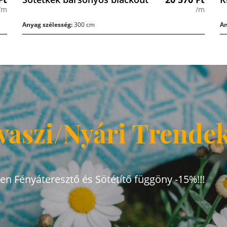
/m
/m
Anyag szélesség:
300 cm
An
vaszi/Nyári Trende
den Fényáteresztő és Sötétítő függöny -15%!!!