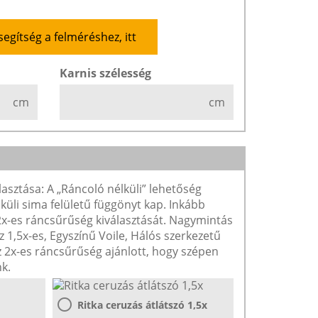
segítség a felméréshez, itt
Karnis szélesség
cm
cm
lasztása: A „Ráncoló nélküli” lehetőség
lküli sima felületű függönyt kap. Inkább
 2x-es ráncsűrűség kiválasztását. Nagymintás
1,5x-es, Egyszínű Voile, Hálós szerkezetű
2x-es ráncsűrűség ajánlott, hogy szépen
k.
Ritka ceruzás átlátszó 1,5x