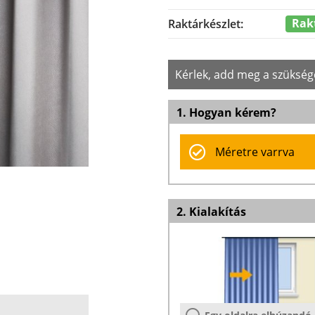
Rak
Raktárkészlet:
Kérlek, add meg a szükség
1. Hogyan kérem?
Méretre varrva
2. Kialakítás