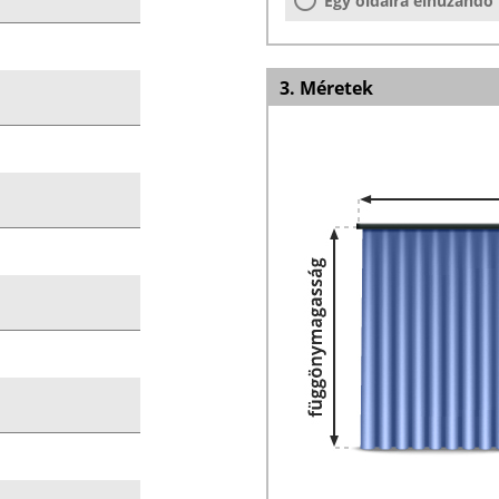
Egy oldalra elhúzandó
3. Méretek