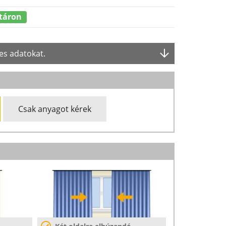
táron
es adatokat.
Csak anyagot kérek