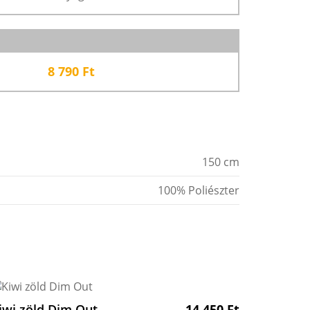
8 790
Ft
150 cm
100% Poliészter
iwi zöld Dim Out
14 450
Ft