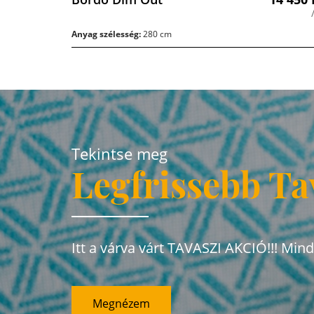
Anyag szélesség:
280 cm
Tekintse meg
Legfrissebb Ta
Itt a várva várt TAVASZI AKCIÓ!!! Min
Megnézem