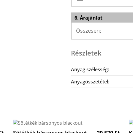
6. Árajánlat
Összesen:
Részletek
Anyag szélesség:
Anyagösszetétel:
Ft
Sötétkék bársonyos blackout
20 570
Ft
K