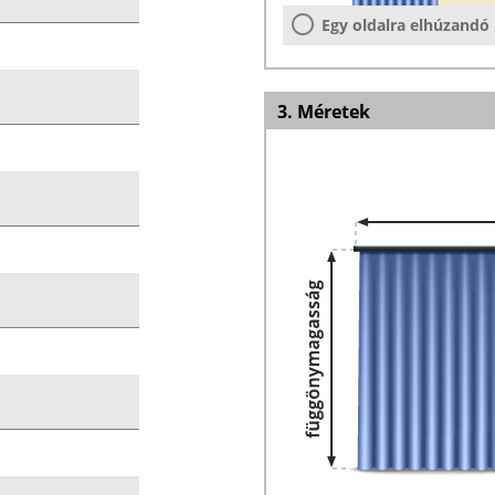
Egy oldalra elhúzandó
3. Méretek