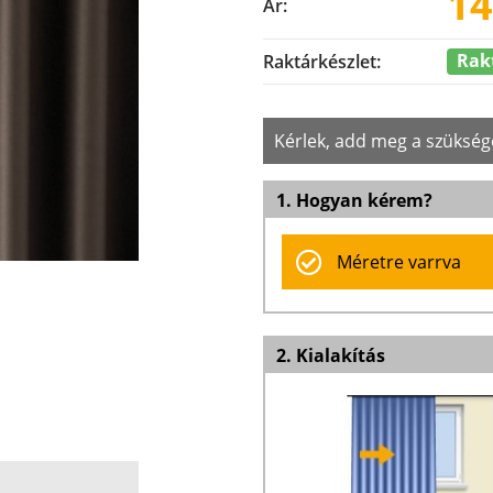
14
Ár:
Rak
Raktárkészlet:
Kérlek, add meg a szükség
1. Hogyan kérem?
Méretre varrva
2. Kialakítás