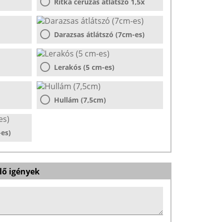
Ritka ceruzás átlátszó 1,5x
Darazsas átlátszó (7cm-es)
Lerakós (5 cm-es)
Hullám (7,5cm)
-es)
lő igények