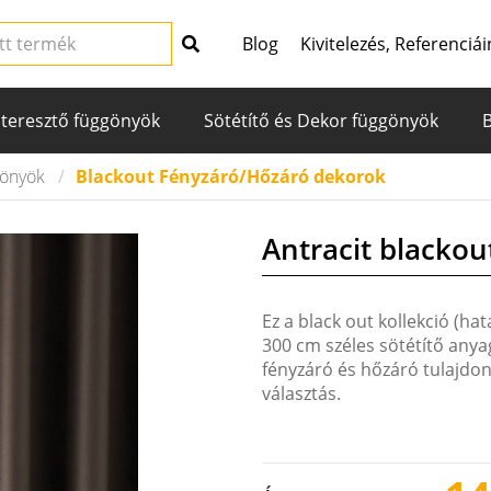
Blog
Kivitelezés, Referenciái
teresztő függönyök
Sötétítő és Dekor függönyök
gönyök
Blackout Fényzáró/Hőzáró dekorok
Antracit blackou
Ez a black out kollekció (hat
300 cm széles sötétítő anyag
fényzáró és hőzáró tulajdo
választás.