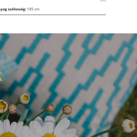
yag szélesség:
145 cm
k