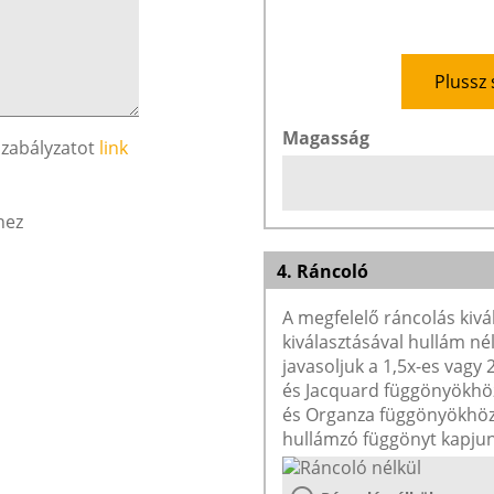
Plussz 
Magasság
szabályzatot
link
hez
4. Ráncoló
A megfelelő ráncolás kivá
kiválasztásával hullám né
javasoljuk a 1,5x-es vagy
és Jacquard függönyökhöz 
és Organza függönyökhöz 
hullámzó függönyt kapjun