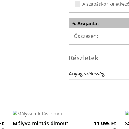
A szabáskor keletke
6. Árajánlat
Összesen:
Részletek
Anyag szélesség:
Ft
Mályva mintás dimout
11 095
Ft
S
/m
/m