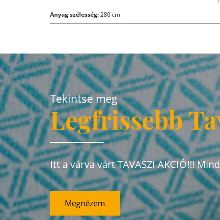
Anyag szélesség:
280 cm
Tekintse meg
Legfrissebb Ta
Itt a várva várt TAVASZI AKCIÓ!!! Min
Megnézem