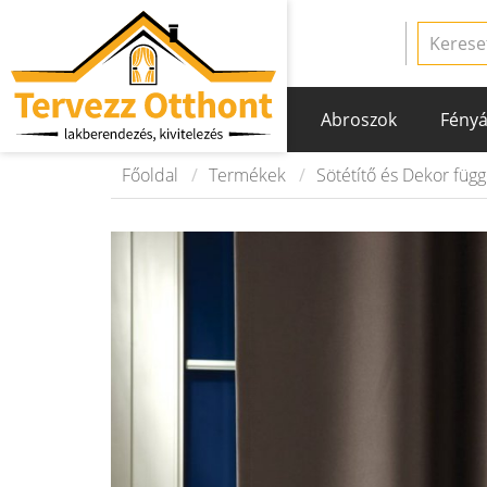
Abroszok
Fényá
Főoldal
Termékek
Sötétítő és Dekor füg