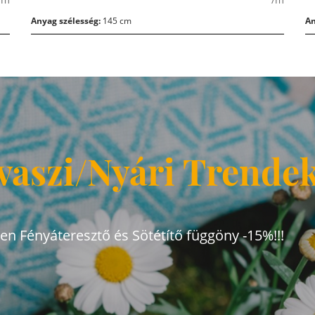
Anyag szélesség:
145 cm
An
vaszi/Nyári Trende
den Fényáteresztő és Sötétítő függöny -15%!!!