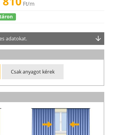
 810
Ft
/m
táron
es adatokat.
Csak anyagot kérek