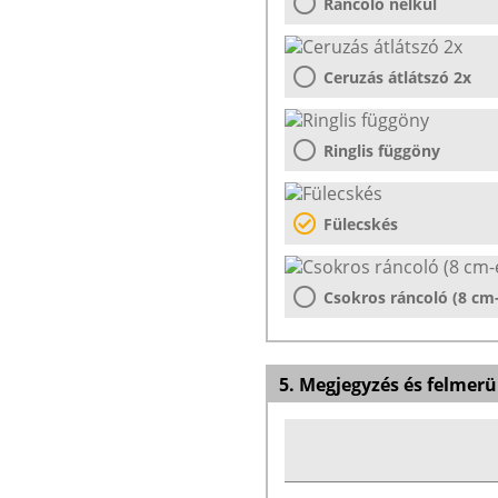
Ráncoló nélkül
Ceruzás átlátszó 2x
Ringlis függöny
Fülecskés
Csokros ráncoló (8 cm
5. Megjegyzés és felmerü