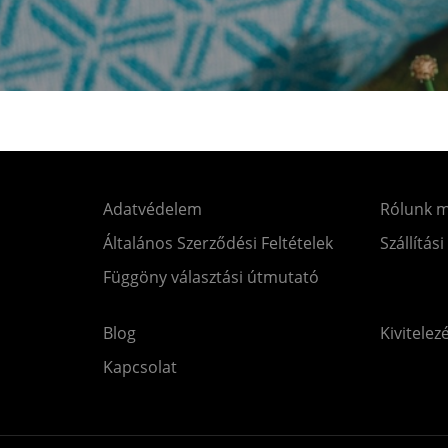
Adatvédelem
Rólunk 
Általános Szerződési Feltételek
Szállítási
Függöny választási útmutató
Blog
Kivitelez
Kapcsolat