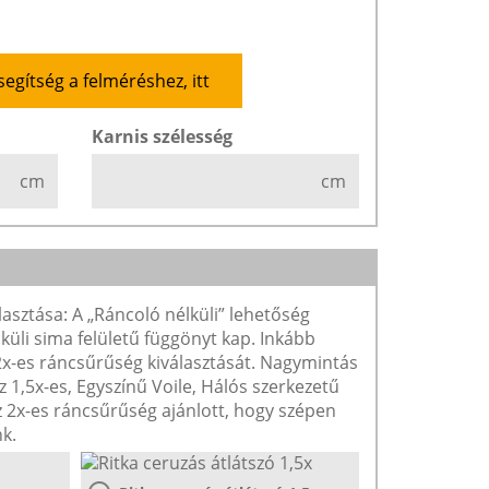
segítség a felméréshez, itt
Karnis szélesség
cm
cm
lasztása: A „Ráncoló nélküli” lehetőség
lküli sima felületű függönyt kap. Inkább
 2x-es ráncsűrűség kiválasztását. Nagymintás
1,5x-es, Egyszínű Voile, Hálós szerkezetű
2x-es ráncsűrűség ajánlott, hogy szépen
k.