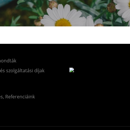
mondták
 és szolgáltatási díjak
és, Referenciáink