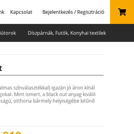
nk
Kapcsolat
Bejelentkezés / Regisztráció
Bútorok
Díszpárnák, Futók, Konyhai textilek
t
almas színválasztékkal) igazán jó áron kínál
okat. Mint ismert, a black out anyag kiváló
nságú, otthona bármely helyiségébe kitűnő