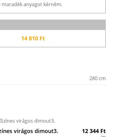
ző maradék anyagot kérném.
14 810
Ft
280 cm
zínes virágos dimout3.
12 344
Ft
/m