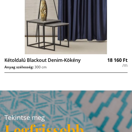
Kétoldalú Blackout Denim-Kökény
18 160
Ft
/m
Anyag szélesség:
300 cm
Tekintse meg
Legfrissebb