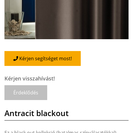
Kérjen segítséget most!
Kérjen visszahívást!
Érdeklődés
Antracit blackout
Ez a black out kollekció (hatalmas színválasztékkal)