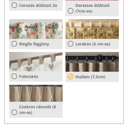
Ceruzás átlátszó 2x
Darazsas átlátszó
(7cm-es)
Ringlis függöny
Lerakós (5 cm-es)
Fülecskés
Hullám (7,5cm)
Csokros ráncoló (8
cm-es)