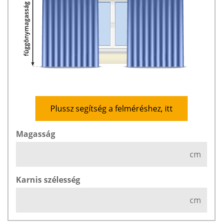
Plussz segítség a felméréshez, itt
Magasság
cm
Karnis szélesség
cm