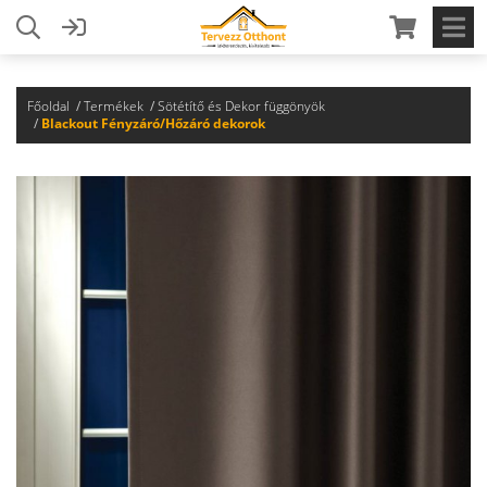
Főoldal
Termékek
Sötétítő és Dekor függönyök
Blackout Fényzáró/Hőzáró dekorok