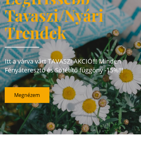
Tavaszi/Nyári
Trendek
Itt a várva várt TAVASZI AKCIÓ!!! Minden
Fényáteresztő és Sötétítő függöny -15%!!!
Megnézem