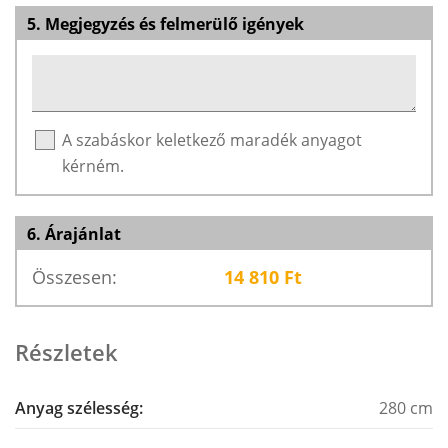
5. Megjegyzés és felmerülő igények
A szabáskor keletkező maradék anyagot
kérném.
6. Árajánlat
Összesen:
14 810
Ft
Részletek
Anyag szélesség:
280 cm