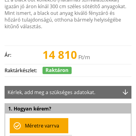
igazán jó áron kínál 300 cm széles sötétítő anyagokat.
Mint ismert, a black out anyag kiváló fényzáró és
hőzáró tulajdonságú, otthona bármely helyiségébe
kitűnő választás.
14 810
Ár:
Ft
/m
Raktáron
Raktárkészlet:
Kérlek, add meg a szükséges adatokat.
1. Hogyan kérem?
Méretre varrva