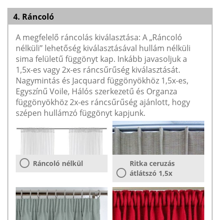
4. Ráncoló
A megfelelő ráncolás kiválasztása: A „Ráncoló
nélküli” lehetőség kiválasztásával hullám nélküli
sima felületű függönyt kap. Inkább javasoljuk a
1,5x-es vagy 2x-es ráncsűrűség kiválasztását.
Nagymintás és Jacquard függönyökhöz 1,5x-es,
Egyszínű Voile, Hálós szerkezetű és Organza
függönyökhöz 2x-es ráncsűrűség ajánlott, hogy
szépen hullámzó függönyt kapjunk.
Ráncoló nélkül
Ritka ceruzás
átlátszó 1,5x