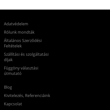
Adatvédelem
Rólunk mondták
Általános Szerződési
Feltételek
Szállítási és szolgáltatási
díjak
Függöny választási
útmutató
Blog
Kivitelezés, Referenciáink
Kapcsolat