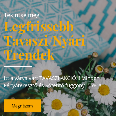
Tekintse meg
Legfrissebb
Tavaszi/Nyári
Trendek
Itt a várva várt TAVASZI AKCIÓ!!! Minden
Fényáteresztő és Sötétítő függöny -15%!!!
Megnézem