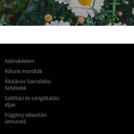
Adatvédelem
Rólunk mondták
Általános Szerződési
Feltételek
Szállítási és szolgáltatási
díjak
Függöny választási
útmutató