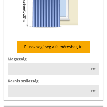
Plussz segítség a felméréshez, itt
Magasság
cm
Karnis szélesség
cm