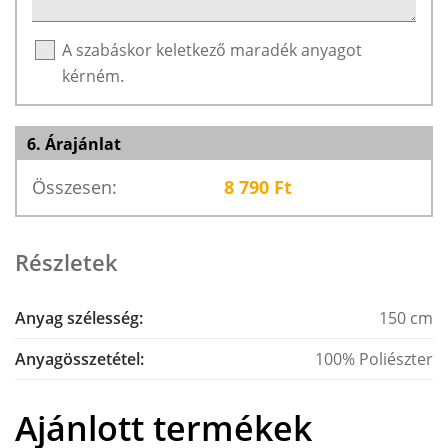
A szabáskor keletkező maradék anyagot
kérném.
6. Árajánlat
Összesen:
8 790
Ft
Részletek
Anyag szélesség:
150 cm
Anyagösszetétel:
100% Poliészter
Ajánlott termékek