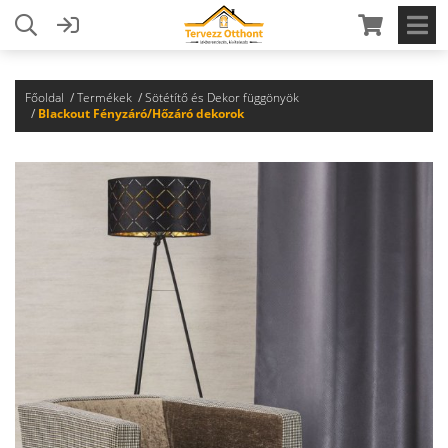
Főoldal
Termékek
Sötétítő és Dekor függönyök
Blackout Fényzáró/Hőzáró dekorok