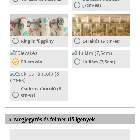
(7cm-es)
Ringlis függöny
Lerakós (5 cm-es)
Fülecskés
Hullám (7,5cm)
Csokros ráncoló (8
cm-es)
5. Megjegyzés és felmerülő igények