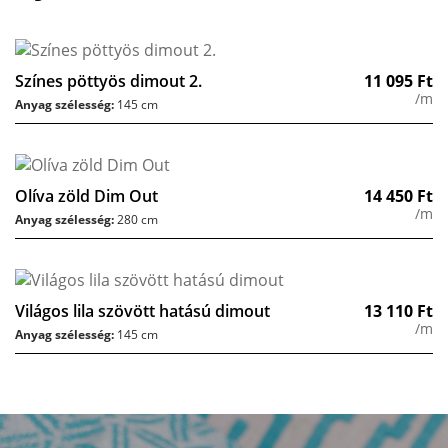
Színes pöttyös dimout 2.
11 095
Ft
/m
Anyag szélesség:
145 cm
Olíva zöld Dim Out
14 450
Ft
/m
Anyag szélesség:
280 cm
Világos lila szövött hatású dimout
13 110
Ft
/m
Anyag szélesség:
145 cm