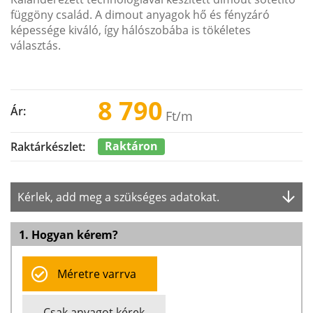
függöny család. A dimout anyagok hő és fényzáró
képessége kiváló, így hálószobába is tökéletes
választás.
8 790
Ár:
Ft
/m
Raktáron
Raktárkészlet:
Kérlek, add meg a szükséges adatokat.
1. Hogyan kérem?
Méretre varrva
Csak anyagot kérek