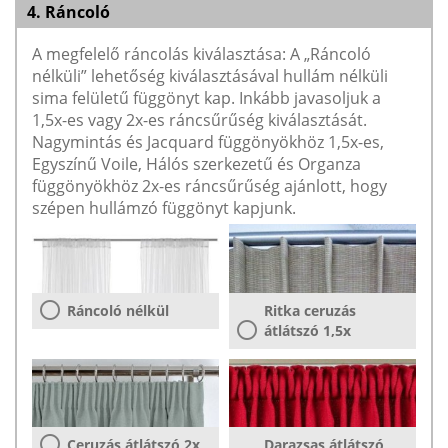
4. Ráncoló
A megfelelő ráncolás kiválasztása: A „Ráncoló
nélküli” lehetőség kiválasztásával hullám nélküli
sima felületű függönyt kap. Inkább javasoljuk a
1,5x-es vagy 2x-es ráncsűrűség kiválasztását.
Nagymintás és Jacquard függönyökhöz 1,5x-es,
Egyszínű Voile, Hálós szerkezetű és Organza
függönyökhöz 2x-es ráncsűrűség ajánlott, hogy
szépen hullámzó függönyt kapjunk.
Ráncoló nélkül
Ritka ceruzás
átlátszó 1,5x
Ceruzás átlátszó 2x
Darazsas átlátszó