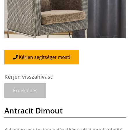
Kérjen segítséget most!
Kérjen visszahívást!
Érdeklődés
Antracit Dimout
Kalanderezett technológiával készített dimout sötétítő