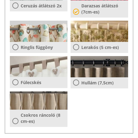
Ceruzás átlátszó 2x
Darazsas átlátszó
(7cm-es)
Ringlis függöny
Lerakós (5 cm-es)
Fülecskés
Hullám (7,5cm)
Csokros ráncoló (8
cm-es)