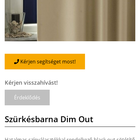
Kérjen segítséget most!
Kérjen visszahívást!
Érdeklődés
Szürkésbarna Dim Out
Hatalmas színválasztékkal rendelkező black out sötétítő