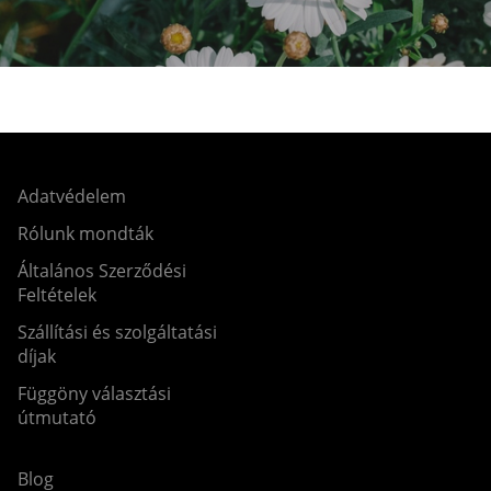
Adatvédelem
Rólunk mondták
Általános Szerződési
Feltételek
Szállítási és szolgáltatási
díjak
Függöny választási
útmutató
Blog