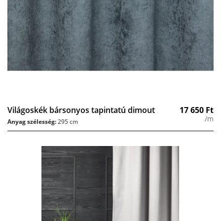
Világoskék bársonyos tapintatú dimout
17 650
Ft
/m
Anyag szélesség:
295 cm