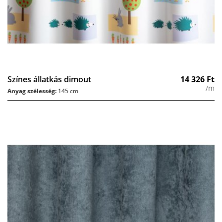
Színes állatkás dimout
14 326
Ft
/m
Anyag szélesség:
145 cm