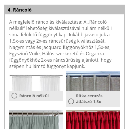
4. Ráncoló
A megfelelő ráncolás kiválasztása: A „Ráncoló
nélküli” lehetőség kiválasztásával hullám nélküli
sima felületű függönyt kap. Inkább javasoljuk a
1,5x-es vagy 2x-es ráncsűrűség kiválasztását.
Nagymintás és Jacquard függönyökhöz 1,5x-es,
Egyszínű Voile, Hálós szerkezetű és Organza
függönyökhöz 2x-es ráncsűrűség ajánlott, hogy
szépen hullámzó függönyt kapjunk.
Ráncoló nélkül
Ritka ceruzás
átlátszó 1,5x