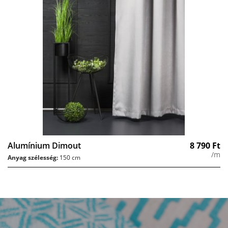
Alumínium Dimout
8 790
Ft
/m
Anyag szélesség:
150 cm