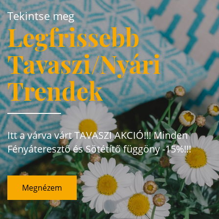
Tekintse meg
Legfrissebb
Tavaszi/Nyári
Trendek
Itt a várva várt TAVASZI AKCIÓ!!! Minden
Fényáteresztő és Sötétítő függöny -15%!!!
Megnézem