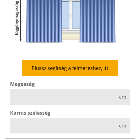
Plussz segítség a felméréshez, itt
Magasság
cm
Karnis szélesség
cm