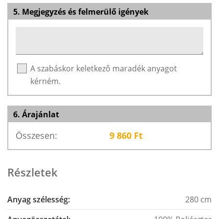
5. Megjegyzés és felmerülő igények
A szabáskor keletkező maradék anyagot
kérném.
6. Árajánlat
Összesen:
9 860
Ft
Részletek
Anyag szélesség:
280 cm