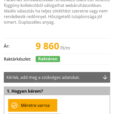
függöny kollekcióból válogathat webáruházunkban.
Ideális választás ha teljes sötétítést szeretne vagy nem
rendelkezik redőnnyel. Hőszigetelő tulajdonsága jól
ismert. Duplaszéles anyag.
9 860
Ár:
Ft
/m
Raktáron
Raktárkészlet:
Kérlek, add meg a szükséges adatokat.
1. Hogyan kérem?
Méretre varrva