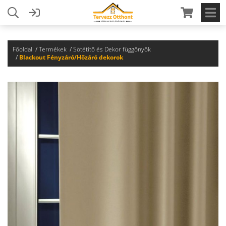
Főoldal
Termékek
Sötétítő és Dekor függönyök
Blackout Fényzáró/Hőzáró dekorok