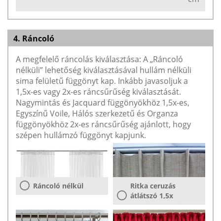
4. Ráncoló
A megfelelő ráncolás kiválasztása: A „Ráncoló
nélküli” lehetőség kiválasztásával hullám nélküli
sima felületű függönyt kap. Inkább javasoljuk a
1,5x-es vagy 2x-es ráncsűrűség kiválasztását.
Nagymintás és Jacquard függönyökhöz 1,5x-es,
Egyszínű Voile, Hálós szerkezetű és Organza
függönyökhöz 2x-es ráncsűrűség ajánlott, hogy
szépen hullámzó függönyt kapjunk.
Ráncoló nélkül
Ritka ceruzás
átlátszó 1,5x