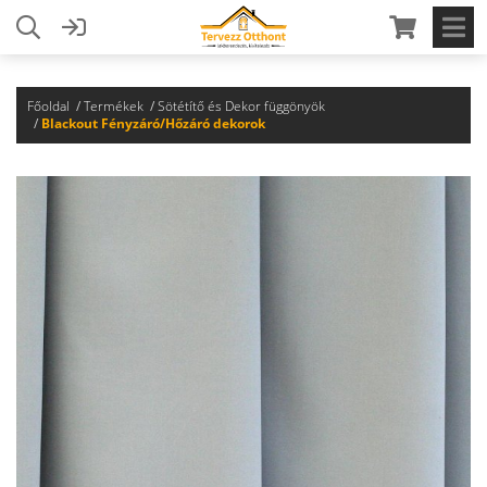
Főoldal
Termékek
Sötétítő és Dekor függönyök
Blackout Fényzáró/Hőzáró dekorok