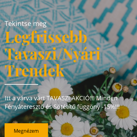
Tekintse meg
Legfrissebb
Tavaszi/Nyári
Trendek
Itt a várva várt TAVASZI AKCIÓ!!! Minden
Fényáteresztő és Sötétítő függöny -15%!!!
Megnézem