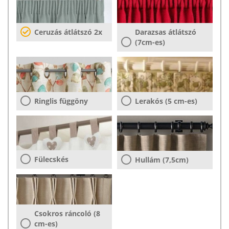
Ceruzás átlátszó 2x
Darazsas átlátszó
(7cm-es)
Ringlis függöny
Lerakós (5 cm-es)
Fülecskés
Hullám (7,5cm)
Csokros ráncoló (8
cm-es)