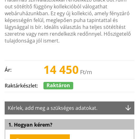
out sötétítő függöny kollekcióból válogathat
webáruházunkban. Ez egy új kollekció, amely fényzáró
képességén felül, meglepően puha tapintattal és
lágysággal is bír. Ideális választás ha teljes sötétítést
szeretne vagy nem rendelkezik redőnnyel. Hőszigetelő
tulajdonsága jól ismert.
14 450
Ár:
Ft
/m
Raktáron
Raktárkészlet:
Kérlek, add meg a szükséges adatokat.
1. Hogyan kérem?