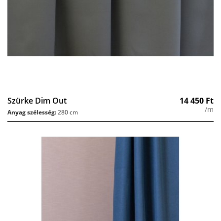
Szürke Dim Out
14 450
Ft
/m
Anyag szélesség:
280 cm