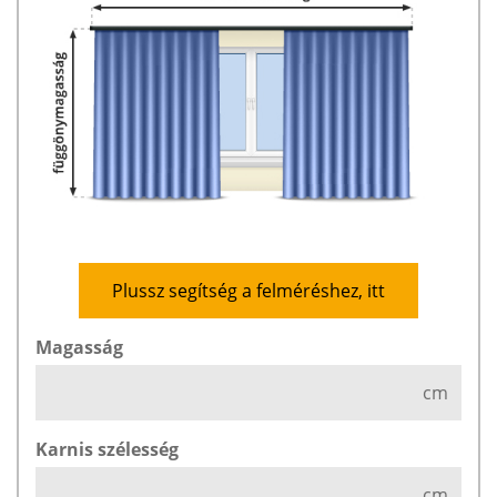
Plussz segítség a felméréshez, itt
Magasság
cm
Karnis szélesség
cm