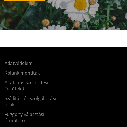
Adatvédelem
Rólunk mondták
Általános Szerződési
Feltételek
Szállítási és szolgáltatási
díjak
Függöny választási
útmutató