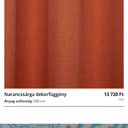
Narancssárga dekorfüggöny
13 720
Ft
/m
Anyag szélesség:
300 cm