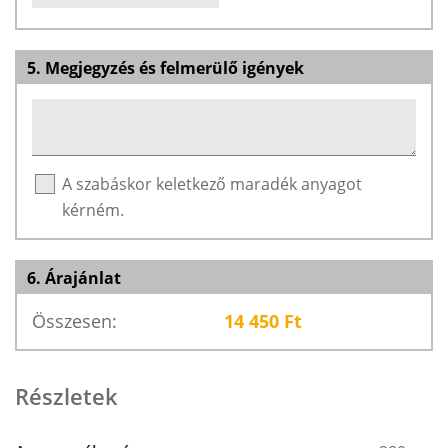
5. Megjegyzés és felmerülő igények
A szabáskor keletkező maradék anyagot
kérném.
6. Árajánlat
Összesen:
14 450
Ft
Részletek