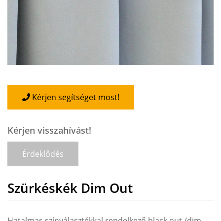
Kérjen segítséget most!
Kérjen visszahívást!
Érdeklődés
Szürkéskék Dim Out
Hatalmas színválasztékkal rendelkező black out /dim