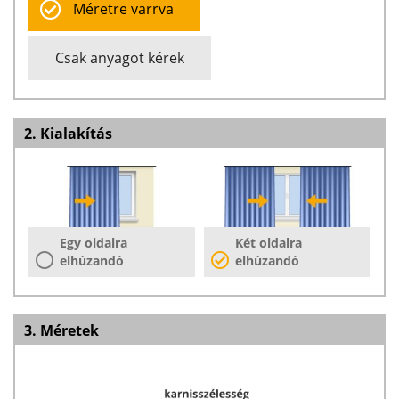
Méretre varrva
Csak anyagot kérek
2. Kialakítás
Egy oldalra
Két oldalra
elhúzandó
elhúzandó
3. Méretek