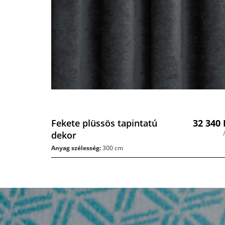
Fekete plüssös tapintatú
32 340
dekor
Anyag szélesség:
300 cm