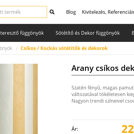
Blog
Kivitelezés, Referenciái
teresztő függönyök
Sötétítő és Dekor függönyök
gönyök
Csíkos / Kockás sötétítők és dekorok
Arany csíkos de
Szatén fényű, magas pamutt
változatával tökéletesen ki
Nagyon trendi színeivel cs
22
Ár: