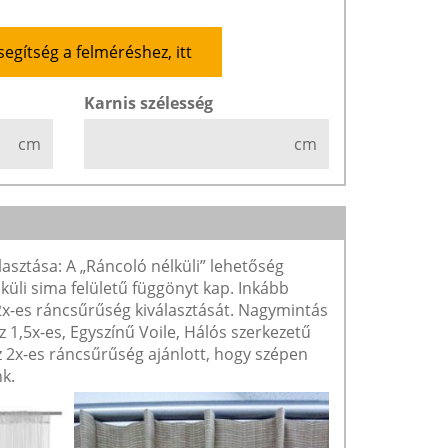
segítség a felméréshez, itt
Karnis szélesség
cm
cm
lasztása: A „Ráncoló nélküli” lehetőség
lküli sima felületű függönyt kap. Inkább
 2x-es ráncsűrűség kiválasztását. Nagymintás
1,5x-es, Egyszínű Voile, Hálós szerkezetű
2x-es ráncsűrűség ajánlott, hogy szépen
k.