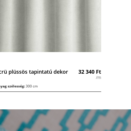
crü plüssös tapintatú dekor
32 340
Ft
/m
yag szélesség:
300 cm