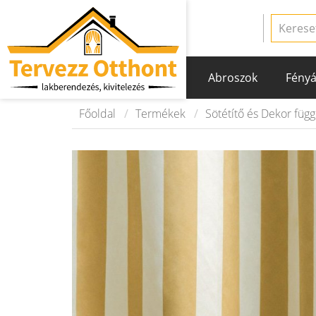
Abroszok
Fényá
Főoldal
Termékek
Sötétítő és Dekor füg