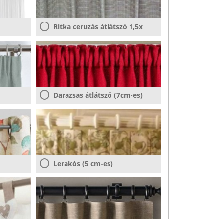
Ritka ceruzás átlátszó 1,5x
Darazsas átlátszó (7cm-es)
Lerakós (5 cm-es)