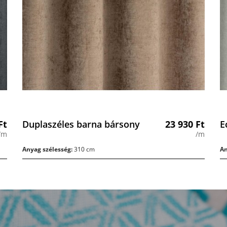
Ft
Duplaszéles barna bársony
23 930
Ft
E
/m
/m
Anyag szélesség:
310 cm
An