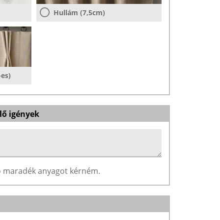
Hullám (7,5cm)
-es)
lő igények
ző maradék anyagot kérném.