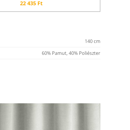
22 435
Ft
140 cm
60% Pamut, 40% Poliészter