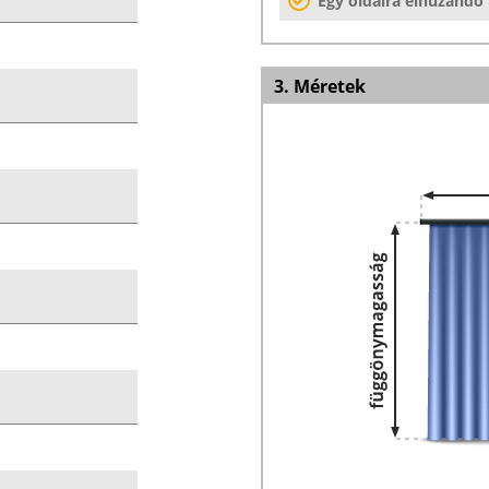
Egy oldalra elhúzandó
3. Méretek