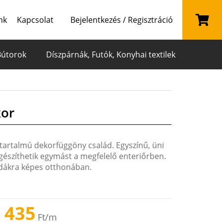
nk
Kapcsolat
Bejelentkezés / Regisztráció
Bútorok
Díszpárnák, Futók, Konyhai textilek
kor
artalmú dekorfüggöny család. Egyszínű, üni
egészíthetik egymást a megfelelő enteriőrben.
odákra képes otthonában.
 435
Ft
/m