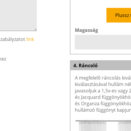
Plussz 
Magasság
szabályzatot
link
hez
4. Ráncoló
A megfelelő ráncolás kivá
kiválasztásával hullám né
javasoljuk a 1,5x-es vagy
és Jacquard függönyökhöz 
és Organza függönyökhöz 
hullámzó függönyt kapjun