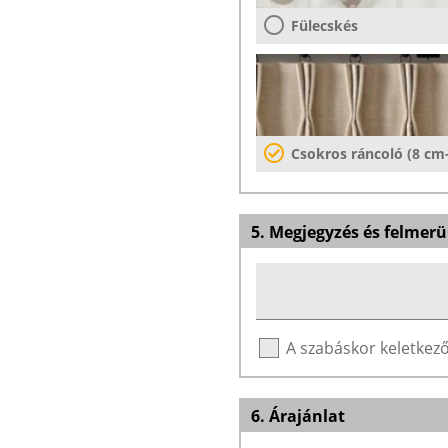
Fülecskés
Csokros ráncoló (8 cm
5. Megjegyzés és felmerü
A szabáskor keletke
6. Árajánlat