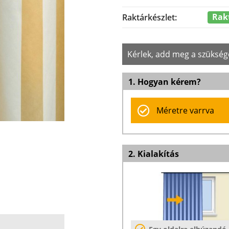
Rak
Raktárkészlet:
Kérlek, add meg a szükség
1. Hogyan kérem?
Méretre varrva
2. Kialakítás