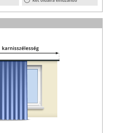
Két oldalra elhúzandó