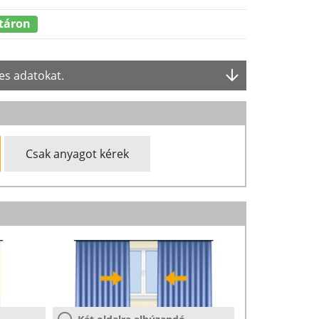
táron
es adatokat.
Csak anyagot kérek