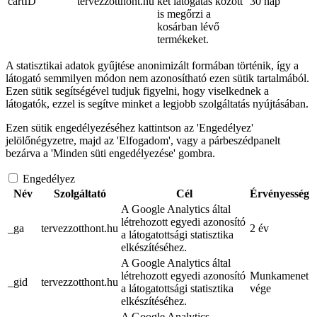
cartID
tervezzotthont.hu
két látogatás között
30 nap
is megőrzi a
kosárban lévő
termékeket.
A statisztikai adatok gyűjtése anonimizált formában történik, így a
látogató semmilyen módon nem azonosítható ezen sütik tartalmából.
Ezen sütik segítségével tudjuk figyelni, hogy viselkednek a
látogatók, ezzel is segítve minket a legjobb szolgáltatás nyújtásában.
Ezen sütik engedélyezéséhez kattintson az 'Engedélyez'
jelölőnégyzetre, majd az 'Elfogadom', vagy a párbeszédpanelt
bezárva a 'Minden süti engedélyezése' gombra.
Engedélyez
Név
Szolgáltató
Cél
Érvényesség
A Google Analytics által
létrehozott egyedi azonosító
_ga
tervezzotthont.hu
2 év
a látogatottsági statisztika
elkészítéséhez.
A Google Analytics által
létrehozott egyedi azonosító
Munkamenet
_gid
tervezzotthont.hu
a látogatottsági statisztika
vége
elkészítéséhez.
A Google Analytics