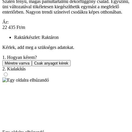
Szatén fényű, magas pamuttartalmú dekorfüggöny család. Egyszínű,
üni változatával tökéletesen kiegészíthetik egymást a megfelelő
enteriőrben. Nagyon trendi színeivel csodákra képes otthonában.
Ár:
22 435
Ft
/m
Raktárkészlet:
Raktáron
Kérlek, add meg a szükséges adatokat.
1. Hogyan kérem?
Méretre varrva
Csak anyagot kérek
2. Kialakítás