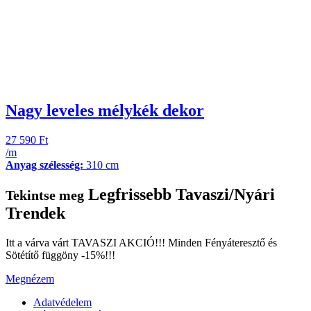
Nagy leveles mélykék dekor
27 590
Ft
/m
Anyag szélesség:
310 cm
Legfrissebb Tavaszi/Nyári
Tekintse meg
Trendek
Itt a várva várt TAVASZI AKCIÓ!!! Minden Fényáteresztő és
Sötétítő függöny -15%!!!
Megnézem
Adatvédelem