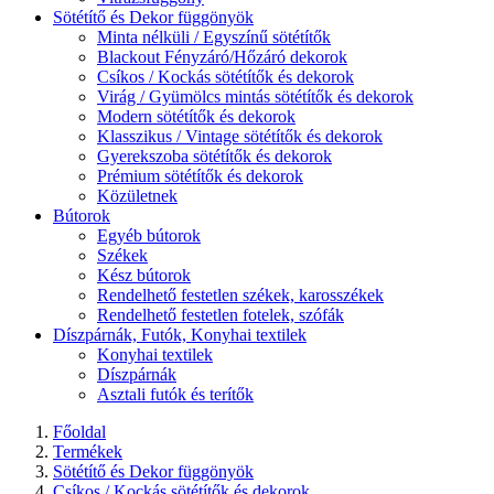
Sötétítő és Dekor függönyök
Minta nélküli / Egyszínű sötétítők
Blackout Fényzáró/Hőzáró dekorok
Csíkos / Kockás sötétítők és dekorok
Virág / Gyümölcs mintás sötétítők és dekorok
Modern sötétítők és dekorok
Klasszikus / Vintage sötétítők és dekorok
Gyerekszoba sötétítők és dekorok
Prémium sötétítők és dekorok
Közületnek
Bútorok
Egyéb bútorok
Székek
Kész bútorok
Rendelhető festetlen székek, karosszékek
Rendelhető festetlen fotelek, szófák
Díszpárnák, Futók, Konyhai textilek
Konyhai textilek
Díszpárnák
Asztali futók és terítők
Főoldal
Termékek
Sötétítő és Dekor függönyök
Csíkos / Kockás sötétítők és dekorok