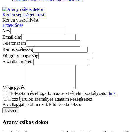
Kérjen segítséget most!
Kérjen visszahívást!
Érdeklődés
Név
Email cím
Telefonszám
Karnis szélesség
Függöny magasság
Asztallap mérete
Megjegyzés
Elolvastam és elfogadom az adatvédelmi szabályzatot
link
Hozzájárulok személyes adataim kezeléséhez
A csillaggal jelölt mezők kitöltése kötelező!
Küldés
Arany csíkos dekor