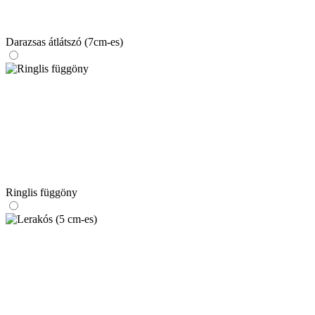
Darazsas átlátszó (7cm-es)
Ringlis függöny