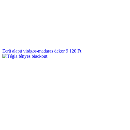
Ecrü alapú virágos-madaras dekor
9 120
Ft