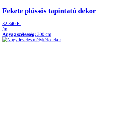
Fekete plüssös tapintatú dekor
32 340
Ft
/m
Anyag szélesség:
300 cm