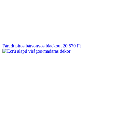
Fáradt piros bársonyos blackout
20 570
Ft