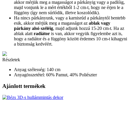
akkor mérjük meg a magasságot a párkányig vagy a padlóig,
majd vonjunk le a mért értékből 1-2 cm-t, hogy ne érjen le a
függöny (így nem súrlódik, illetve koszolódik).
Ha nincs párkányunk, vagy a karnisrúd a párkánytól bentebb
esik, akkor mérjük meg a magasságot az
ablak vagy
párkány alsó széléig
, majd adjunk hozzá 15-20 cm-t. Ha az
ablak alatt
radiátor
is van, akkor vegyük figyelembe azt is,
hogy a radiátor és a függöny között érdemes 10 cm-t kihagyni
a biztonság kedvéért.
Részletek
Anyag szélesség:
140 cm
Anyagösszetétel:
60% Pamut, 40% Poliészter
Ajánlott termékek