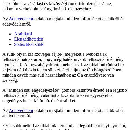
használunk a vásárlási és közösségi funkciók biztosításához,
valamint weboldalunk forgalmának elemzéséhez.
Az
Adatvédelem
oldalon megtalál minden információt a sütikről és
adatvédelemről.
A sütikről
Elengedhetetlen
Statisztikai sütik
A sütik olyan kis szöveges fájlok, melyeket a weboldalak
felhasználhatnak arra, hogy még hatékonyabb felhasználói élményt
nyújtsanak. A jogszabályok értelmében csak az oldal működéséhez
teljesen nélkülözhetetlen sütiket tárolhatjuk az Ön böngészőjében,
minden egyéb más süti használatához az Ön engedélyére van
szükség.
A "Minden süti engedélyezése" gombra kattintva érhető el a legjobb
felhasználói élmény, valamint a további füleken egyesével is
engedélyezheti a különböző célú sütiket.
Az
Adatvédelem
oldalon megtalál minden információt a sütikről és
adatvédelemről.
Ezen sütik nélkül az oldalunk nem tudja a legjobb élményt nyújtani,