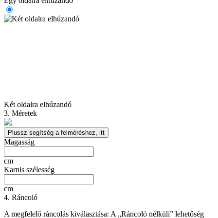
Egy oldalra elhúzandó
Két oldalra elhúzandó
3. Méretek
Plussz segítség a felméréshez, itt
Magasság
cm
Karnis szélesség
cm
4. Ráncoló
A megfelelő ráncolás kiválasztása: A „Ráncoló nélküli” lehetőség