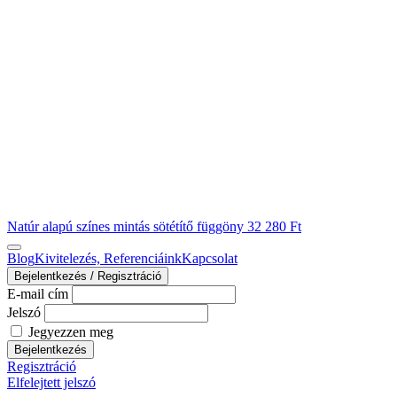
Natúr alapú színes mintás sötétítő függöny
32 280
Ft
Blog
Kivitelezés, Referenciáink
Kapcsolat
Bejelentkezés / Regisztráció
E-mail cím
Jelszó
Jegyezzen meg
Bejelentkezés
Regisztráció
Elfelejtett jelszó