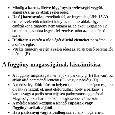
Mindig a
karnis
, illetve
függönysín szélességét
vegyük
alapul (A), ne az ablak szélességét.
Ha
új karnisrudat
szerelünk fel, az legyen legalább 15-30
cm-rel szélesebb mindkét irányba, mint az ablak - így
elhúzáskor a függöny nem takarja az ablakot. Legalább 12
cm-rel magasabbra legyen felszerelve, mint az ablak felső
széle.
Rúdkarnis
esetén a rúd végét
díszítő elemeket
ne számoljuk
a szélességbe.
Vitrázs függöny esetén a szélességet az ablak belső peremeitől
mérjük (E).
A függöny magasságának kiszámítása
A függöny magasságát mérhetjük a párkányig (B) (ha van), az
ablak alsó pereménél lentebb (C), vagy a padlóig (D).
A mérést
legalább három helyen
(bal oldalt, középen és jobb
oldalt) végezzük el, mert előfordulhat, hogy a párkány, a
karnis vagy a padló nem teljesen párhuzamos egymással.
Magasságnak a három közül a legkisebbet válasszuk.
A mérést fentről kezdjük a leendő
csipeszek vagy
függönykarikák aljától
.
Ha a
párkányig vagy a padlóig
szeretnénk, hogy érjen,