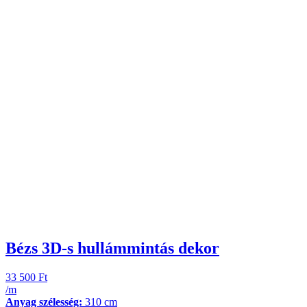
Bézs 3D-s hullámmintás dekor
33 500
Ft
/m
Anyag szélesség:
310 cm