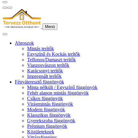
Menü
Abroszok
Mintás terítők
Egyszínű és Kockás terítők
Teflonos/Damaszt terítők
Viaszosvászon terítők
Karácsonyi terítők
Impregnált terítők
Fényáteresztő függönyök
Minta nélküli / Egyszínű függönyök
Fehér alapon mintás függönyök
Csíkos függönyök
Virágmintás függönyök
Modern függönyök
Klasszikus függönyök
Gyerekszoba függönyök
Prémium függönyök
Közületeknek
Vitrázsfüggöny