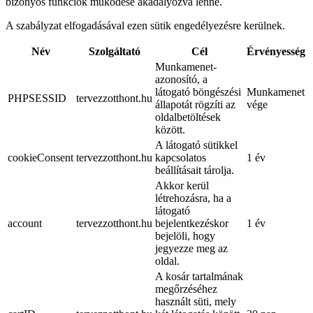
bizonyos funkciók működése akadályozva lenne.
A szabályzat elfogadásával ezen sütik engedélyezésre kerülnek.
Név
Szolgáltató
Cél
Érvényesség
Munkamenet-
azonosító, a
látogató böngészési
Munkamenet
PHPSESSID
tervezzotthont.hu
állapotát rögzíti az
vége
oldalbetöltések
között.
A látogató sütikkel
cookieConsent
tervezzotthont.hu
kapcsolatos
1 év
beállításait tárolja.
Akkor kerül
létrehozásra, ha a
látogató
account
tervezzotthont.hu
bejelentkezéskor
1 év
bejelöli, hogy
jegyezze meg az
oldal.
A kosár tartalmának
megőrzéséhez
használt süti, mely