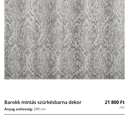
Barokk mintás szürkésbarna dekor
21 800
Ft
/m
Anyag szélesség:
290 cm