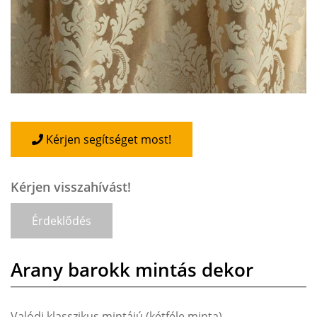
Kérjen segítséget most!
Kérjen visszahívást!
Érdeklődés
Arany barokk mintás dekor
Valódi klasszikus mintájú (kétféle minta)