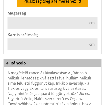
Plussz segítség a felméréshez, itt
Magasság
cm
Karnis szélesség
cm
4. Ráncoló
A megfelelő ráncolás kiválasztása: A „Ráncoló
nélküli” lehetőség kiválasztásával hullám nélküli
sima felületű függönyt kap. Inkább javasoljuk a
1,5x-es vagy 2x-es ráncsűrűség kiválasztását.
Nagymintás és Jacquard függönyökhöz 1,5x-es,
Egyszínű Voile, Hálós szerkezetű és Organza
függönyökhöz 2x-es ráncsűrűség ajánlott, hogy