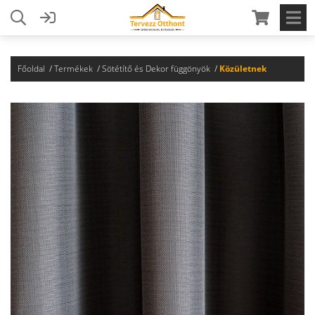
Főoldal
Termékek
Sötétítő és Dekor függönyök
Közületnek