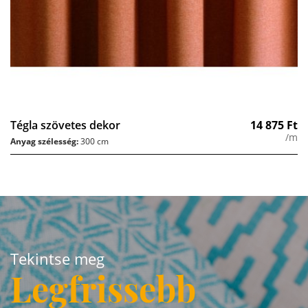
Tégla szövetes dekor
14 875
Ft
/m
Anyag szélesség:
300 cm
Tekintse meg
Legfrissebb