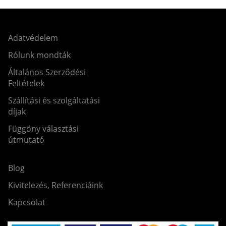
Adatvédelem
Rólunk mondták
Általános Szerződési
Feltételek
Szállítási és szolgáltatási
díjak
Függöny választási
útmutató
Blog
Kivitelezés, Referenciáink
Kapcsolat