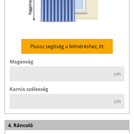
Plussz segítség a felméréshez, itt
Magasság
cm
Karnis szélesség
cm
4. Ráncoló