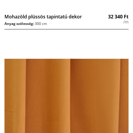
Mohazöld plüssös tapintatú dekor
32 340
Ft
/m
Anyag szélesség:
300 cm