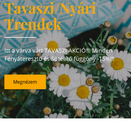
Tavaszi/Nyári
Trendek
Itt a várva várt TAVASZI AKCIÓ!!! Minden
Fényáteresztő és Sötétítő függöny -15%!!!
Megnézem