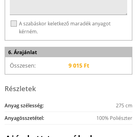
A szabáskor keletkező maradék anyagot
kérném.
6. Árajánlat
Összesen:
9 015
Ft
Részletek
Anyag szélesség:
275 cm
Anyagösszetétel:
100% Poliészter