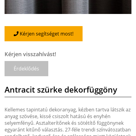
Kérjen segítséget most!
Kérjen visszahívást!
Érdeklődés
Antracit szürke dekorfüggöny
Kellemes tapintatú dekoranyag, kézben tartva látszik az
anyag szövése, kissé csiszolt hatású és enyhén
selyemfényű. Asztalterítőnek és sötétítő függönynek
egyaránt kitűnő választás. 27-féle trendi színvátozatban