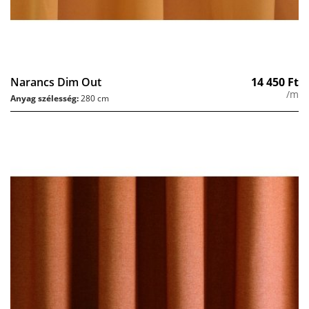
Narancs Dim Out
14 450
Ft
/m
Anyag szélesség:
280 cm