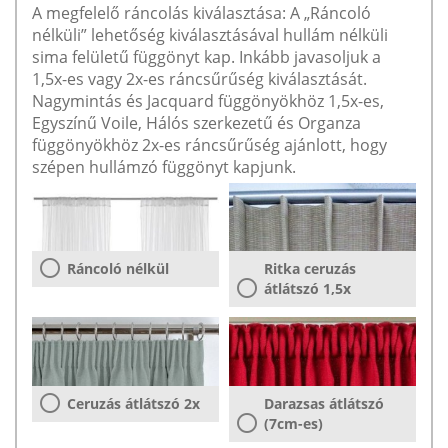
A megfelelő ráncolás kiválasztása: A „Ráncoló
nélküli” lehetőség kiválasztásával hullám nélküli
sima felületű függönyt kap. Inkább javasoljuk a
1,5x-es vagy 2x-es ráncsűrűség kiválasztását.
Nagymintás és Jacquard függönyökhöz 1,5x-es,
Egyszínű Voile, Hálós szerkezetű és Organza
függönyökhöz 2x-es ráncsűrűség ajánlott, hogy
szépen hullámzó függönyt kapjunk.
Ráncoló nélkül
Ritka ceruzás
átlátszó 1,5x
Ceruzás átlátszó 2x
Darazsas átlátszó
(7cm-es)