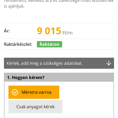
rendelhető, kedvező ára és szélessége miatt közületnek
is ajánljuk.
9 015
Ár:
Ft
/m
Raktáron
Raktárkészlet:
Kérlek, add meg a szükséges adatokat.
1. Hogyan kérem?
Méretre varrva
Csak anyagot kérek