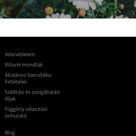
Adatvédelem
Rólunk mondták
Általános Szerződési
Feltételek
Szállítási és szolgáltatási
díjak
Függöny választási
útmutató
Blog