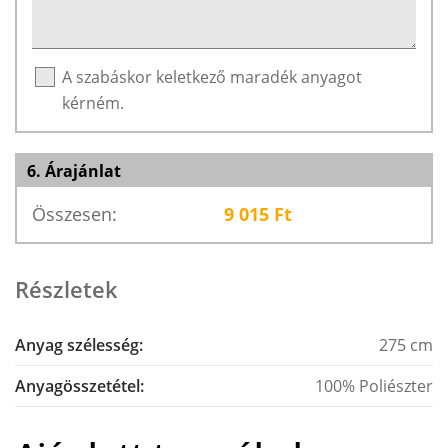
A szabáskor keletkező maradék anyagot
kérném.
6. Árajánlat
Összesen:
9 015
Ft
Részletek
Anyag szélesség:
275 cm
Anyagösszetétel:
100% Poliészter