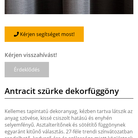
Kérjen segítséget most!
Kérjen visszahívást!
Érdeklődés
Antracit szürke dekorfüggöny
Kellemes tapintatú dekoranyag, kézben tartva látszik az
anyag szövése, kissé csiszolt hatású és enyhén
selyemfényű. Asztalterítőnek és sötétítő függönynek
egyaránt kitűnő választás. 27-féle trendi színvátozatban