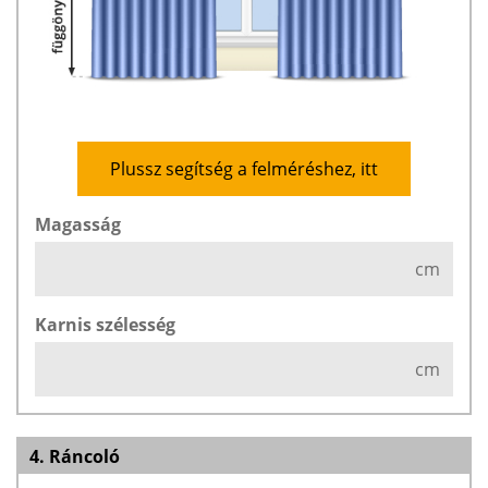
Plussz segítség a felméréshez, itt
Magasság
cm
Karnis szélesség
cm
4. Ráncoló