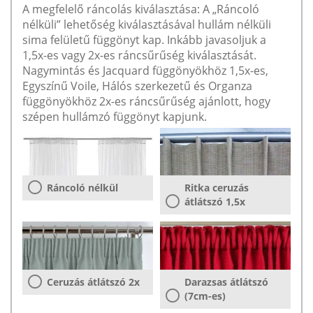
A megfelelő ráncolás kiválasztása: A „Ráncoló
nélküli” lehetőség kiválasztásával hullám nélküli
sima felületű függönyt kap. Inkább javasoljuk a
1,5x-es vagy 2x-es ráncsűrűség kiválasztását.
Nagymintás és Jacquard függönyökhöz 1,5x-es,
Egyszínű Voile, Hálós szerkezetű és Organza
függönyökhöz 2x-es ráncsűrűség ajánlott, hogy
szépen hullámzó függönyt kapjunk.
Ráncoló nélkül
Ritka ceruzás
átlátszó 1,5x
Ceruzás átlátszó 2x
Darazsas átlátszó
(7cm-es)