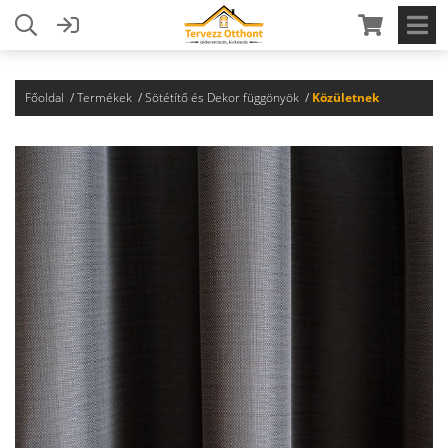
Főoldal
Termékek
Sötétítő és Dekor függönyök
Közületnek