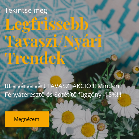
Tekintse meg
Legfrissebb
Tavaszi/Nyári
Trendek
Itt a várva várt TAVASZI AKCIÓ!!! Minden
Fényáteresztő és Sötétítő függöny -15%!!!
Megnézem