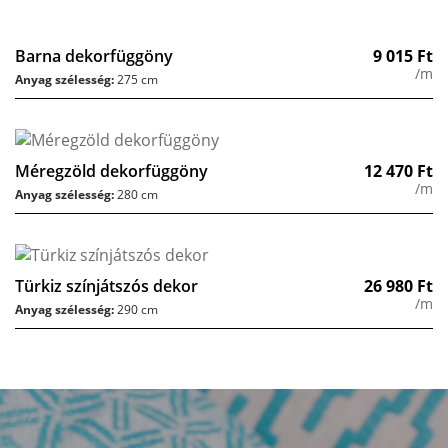
Barna dekorfüggöny
9 015
Ft
/m
Anyag szélesség:
275 cm
Méregzöld dekorfüggöny
12 470
Ft
/m
Anyag szélesség:
280 cm
Türkiz színjátszós dekor
26 980
Ft
/m
Anyag szélesség:
290 cm