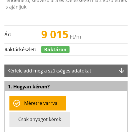
rendelhető, kedvező ára és szélessége miatt közületnek
is ajánljuk.
9 015
Ár:
Ft
/m
Raktáron
Raktárkészlet:
Kérlek, add meg a szükséges adatokat.
1. Hogyan kérem?
Méretre varrva
Csak anyagot kérek