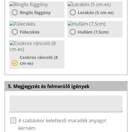
Ringlis függöny
Lerakós (5 cm-es)
Fülecskés
Hullám (7,5cm)
Csokros ráncoló (8
cm-es)
5. Megjegyzés és felmerülő igények
A szabáskor keletkező maradék anyagot
kérném.