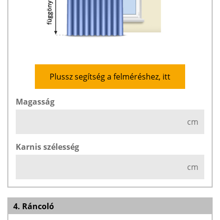
Plussz segítség a felméréshez, itt
Magasság
cm
Karnis szélesség
cm
4. Ráncoló