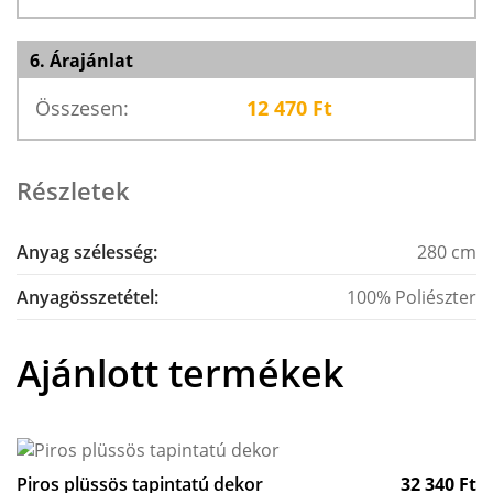
6. Árajánlat
Összesen:
12 470
Ft
Részletek
Anyag szélesség:
280 cm
Anyagösszetétel:
100% Poliészter
Ajánlott termékek
Piros plüssös tapintatú dekor
32 340
Ft