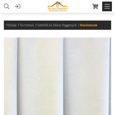
Főoldal
Termékek
Sötétítő és Dekor függönyök
Közületnek