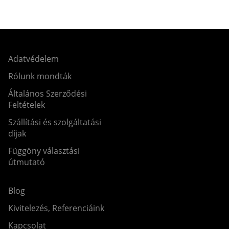
Adatvédelem
Rólunk mondták
Általános Szerződési
Feltételek
Szállítási és szolgáltatási
díjak
Függöny választási
útmutató
Blog
Kivitelezés, Referenciáink
Kapcsolat