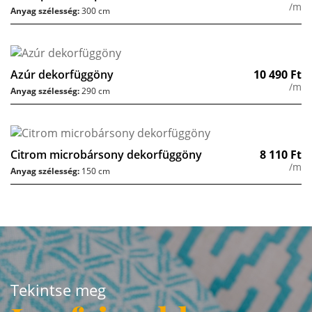
/m
Anyag szélesség:
300 cm
Azúr dekorfüggöny
10 490
Ft
/m
Anyag szélesség:
290 cm
Citrom microbársony dekorfüggöny
8 110
Ft
/m
Anyag szélesség:
150 cm
Tekintse meg