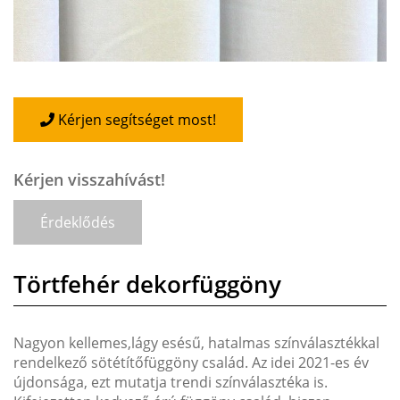
Kérjen segítséget most!
Kérjen visszahívást!
Érdeklődés
Törtfehér dekorfüggöny
Nagyon kellemes,lágy esésű, hatalmas színválasztékkal
rendelkező sötétítőfüggöny család. Az idei 2021-es év
újdonsága, ezt mutatja trendi színválasztéka is.