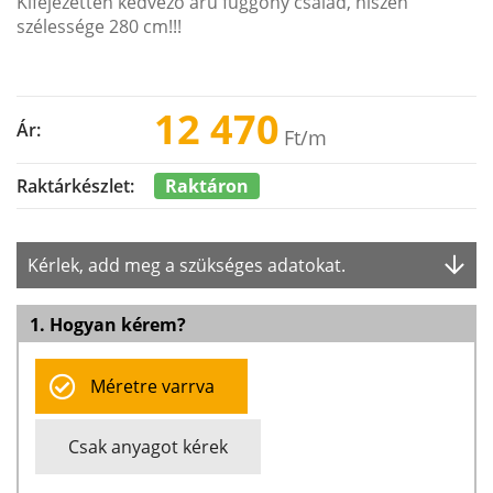
Kifejezetten kedvező árú függöny család, hiszen
szélessége 280 cm!!!
12 470
Ár:
Ft
/m
Raktáron
Raktárkészlet:
Kérlek, add meg a szükséges adatokat.
1. Hogyan kérem?
Méretre varrva
Csak anyagot kérek