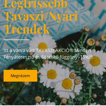
Legfrissebb
Tavaszi/Nyári
Trendek
Itt a várva várt TAVASZI AKCIÓ!!! Minden
Fényáteresztő és Sötétítő függöny -15%!!!
Megnézem