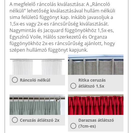
A megfelelő ráncolás kiválasztása: A „Ráncoló
nélküli” lehetőség kiválasztásával hullám nélküli
sima felületű függönyt kap. Inkább javasoljuk a
1,5x-es vagy 2x-es ráncsűrűség kiválasztását.
Nagymintás és Jacquard függönyökhöz 1,5x-es,
Egyszínű Voile, Hálós szerkezetű és Organza
függönyökhöz 2x-es ráncsűrűség ajánlott, hogy
szépen hullámzó függönyt kapjunk.
Ráncoló nélkül
Ritka ceruzás
átlátszó 1,5x
Ceruzás átlátszó 2x
Darazsas átlátszó
(7cm-es)