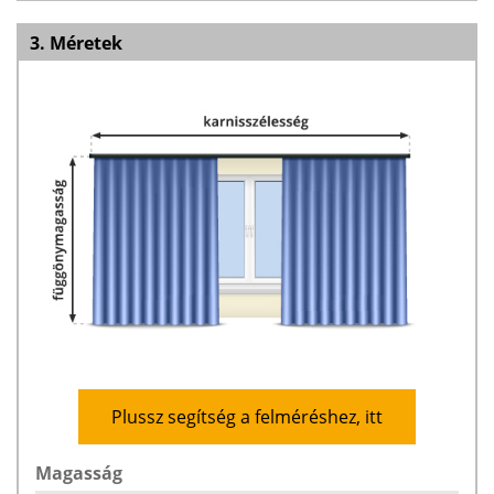
3. Méretek
Plussz segítség a felméréshez, itt
Magasság