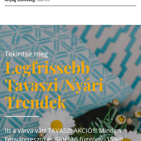
Tekintse meg
Legfrissebb
Tavaszi/Nyári
Trendek
Itt a várva várt TAVASZI AKCIÓ!!! Minden
Fényáteresztő és Sötétítő függöny -15%!!!