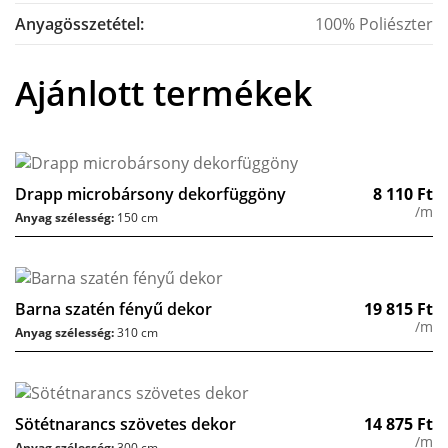
Anyagösszetétel:
100% Poliészter
Ajánlott termékek
Drapp microbársony dekorfüggöny
8 110
Ft
/m
Anyag szélesség:
150 cm
Barna szatén fényű dekor
19 815
Ft
/m
Anyag szélesség:
310 cm
Sötétnarancs szövetes dekor
14 875
Ft
/m
Anyag szélesség:
300 cm