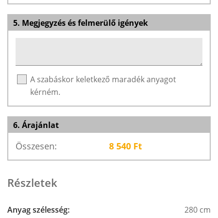
5. Megjegyzés és felmerülő igények
A szabáskor keletkező maradék anyagot
kérném.
6. Árajánlat
Összesen:
8 540
Ft
Részletek
Anyag szélesség:
280 cm