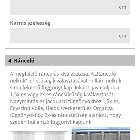
cm
Karnis szélesség
cm
4. Ráncoló
A megfelelő ráncolás kiválasztása: A „Ráncoló
nélküli” lehetőség kiválasztásával hullám nélküli
sima felületű függönyt kap. Inkább javasoljuk a
1,5x-es vagy 2x-es ráncsűrűség kiválasztását.
Nagymintás és Jacquard függönyökhöz 1,5x-es,
Egyszínű Voile, Hálós szerkezetű és Organza
függönyökhöz 2x-es ráncsűrűség ajánlott, hogy
szépen hullámzó függönyt kapjunk.