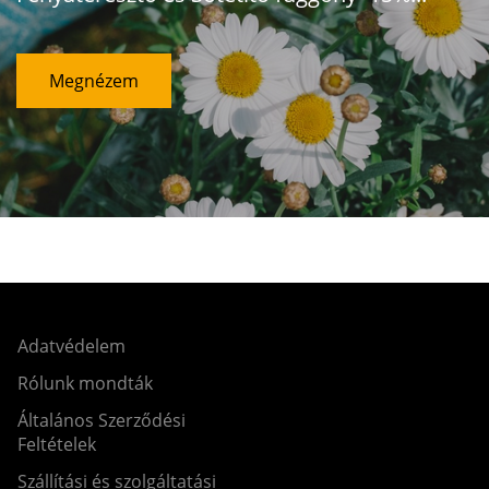
Megnézem
Adatvédelem
Rólunk mondták
Általános Szerződési
Feltételek
Szállítási és szolgáltatási