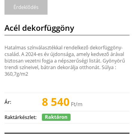
Érdeklődés
Acél dekorfüggöny
Hatalmas színválasztékkal rendelkező dekorfüggöny-
család. A 2024-es év újdonsága, amely kedvező árával
biztosan vezetni fogja a népszerűségi listát. Gyönyörű
trendi színeivel, bátran dekorálja otthonát. Súlya :
360,7g/m2
8 540
Ár:
Ft
/m
Raktáron
Raktárkészlet: