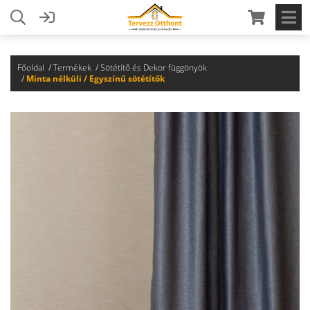
Főoldal
Termékek
Sötétítő és Dekor függönyök
Minta nélküli / Egyszínű sötétítők