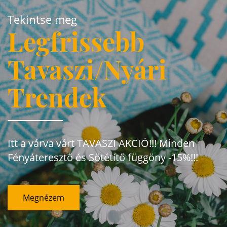
Tekintse meg
Legfrissebb
Tavaszi/Nyári
Trendek
Itt a várva várt TAVASZI AKCIÓ!!! Minden
Fényáteresztő és Sötétítő függöny -15%!!!
Megnézem