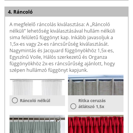
4. Ráncoló
A megfelelő ráncolás kiválasztása: A „Ráncoló
nélküli” lehetőség kiválasztásával hullám nélküli
sima felületű függönyt kap. Inkább javasoljuk a
1,5x-es vagy 2x-es ráncsűrűség kiválasztását.
Nagymintás és Jacquard függönyökhöz 1,5x-es,
Egyszínű Voile, Hálós szerkezetű és Organza
függönyökhöz 2x-es ráncsűrűség ajánlott, hogy
szépen hullámzó függönyt kapjunk.
Ráncoló nélkül
Ritka ceruzás
átlátszó 1,5x