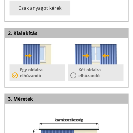
Csak anyagot kérek
2. Kialakítás
Egy oldalra
Két oldalra
elhúzandó
elhúzandó
3. Méretek