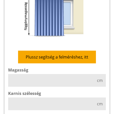
Plussz segítség a felméréshez, itt
Magasság
cm
Karnis szélesség
cm