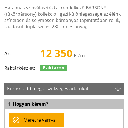
Hatalmas színválasztékkal rendelkező BÁRSONY
(tükörbársony) kollekció. Igazi különlegessége az élénk
színeiben és selymesen bársonyos tapintatában rejlik,
ráadásul dupla széles 280 cm-es anyag.
12 350
Ár:
Ft
/m
Raktáron
Raktárkészlet:
Kérlek, add meg a szükséges adatokat.
1. Hogyan kérem?
Méretre varrva