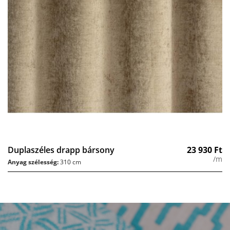
Duplaszéles drapp bársony
23 930
Ft
/m
Anyag szélesség:
310 cm