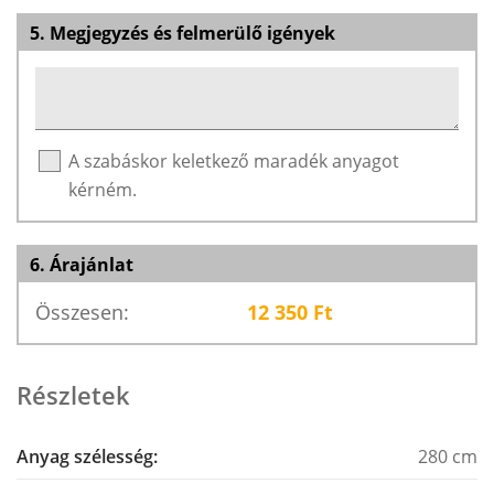
5. Megjegyzés és felmerülő igények
A szabáskor keletkező maradék anyagot
kérném.
6. Árajánlat
Összesen:
12 350
Ft
Részletek
Anyag szélesség:
280 cm