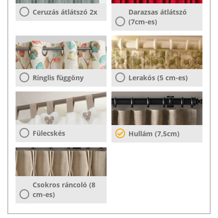
Ceruzás átlátszó 2x
Darazsas átlátszó
(7cm-es)
Ringlis függöny
Lerakós (5 cm-es)
Fülecskés
Hullám (7,5cm)
Csokros ráncoló (8
cm-es)