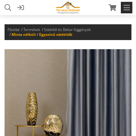
Főoldal
Termékek
Sötétítő és Dekor függönyök
Minta nélküli / Egyszínű sötétítők