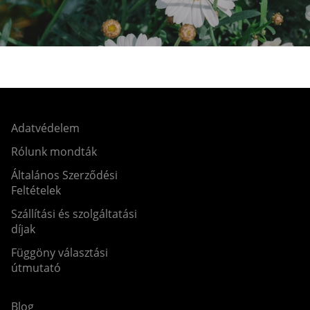
Adatvédelem
Rólunk mondták
Általános Szerződési
Feltételek
Szállítási és szolgáltatási
díjak
Függöny választási
útmutató
Blog