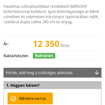
Hatalmas színválasztékkal rendelkező BÁRSONY
(tükörbársony) kollekció. Igazi különlegessége az élénk
színeiben és selymesen bársonyos tapintatában rejlik,
ráadásul dupla széles 280 cm-es anyag.
12 350
Ár:
Ft
/m
Raktáron
Raktárkészlet:
Kérlek, add meg a szükséges adatokat.
1. Hogyan kérem?
Méretre varrva