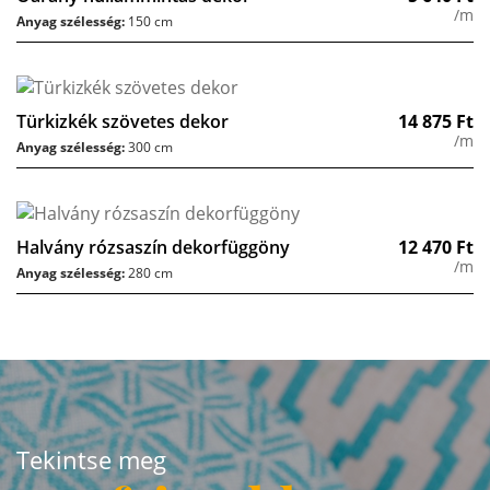
/m
Anyag szélesség:
150 cm
Türkizkék szövetes dekor
14 875
Ft
/m
Anyag szélesség:
300 cm
Halvány rózsaszín dekorfüggöny
12 470
Ft
/m
Anyag szélesség:
280 cm
Tekintse meg