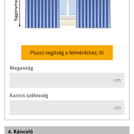
Plussz segítség a felméréshez, itt
Magasság
cm
Karnis szélesség
cm
4. Ráncoló