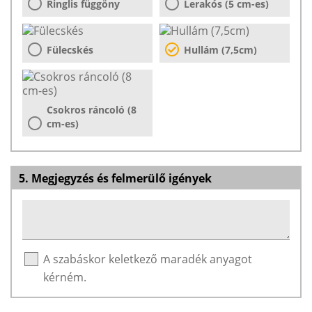
Ringlis függöny
Lerakós (5 cm-es)
Fülecskés
Hullám (7,5cm)
Csokros ráncoló (8
cm-es)
5. Megjegyzés és felmerülő igények
A szabáskor keletkező maradék anyagot
kérném.