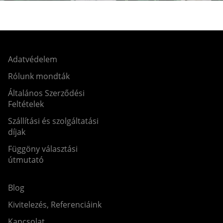
Adatvédelem
Rólunk mondták
Általános Szerződési
Feltételek
Szállítási és szolgáltatási
díjak
Függöny választási
útmutató
Blog
Kivitelezés, Referenciáink
Kapcsolat