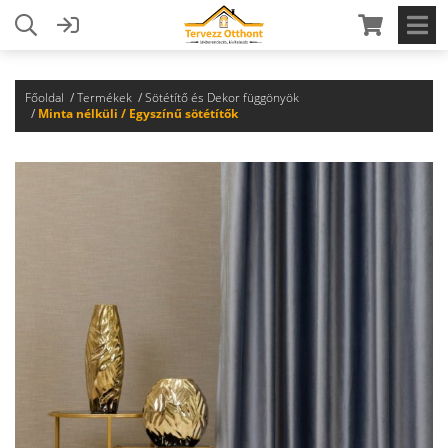
Főoldal
Termékek
Sötétítő és Dekor függönyök
Minta nélküli / Egyszínű sötétítők