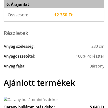
6. Árajánlat
Összesen:
12 350
Ft
Részletek
Anyag szélesség:
280 cm
Anyagösszetétel:
100% Poliészter
Anyag fajta:
Bársony
Ajánlott termékek
Óarany hullámmintás dekor
5 640
Ft