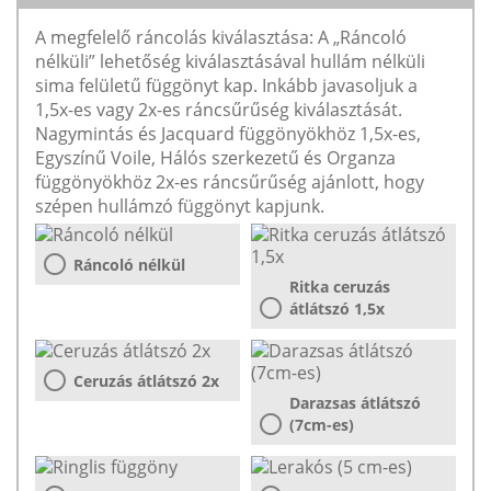
A megfelelő ráncolás kiválasztása: A „Ráncoló
nélküli” lehetőség kiválasztásával hullám nélküli
sima felületű függönyt kap. Inkább javasoljuk a
1,5x-es vagy 2x-es ráncsűrűség kiválasztását.
Nagymintás és Jacquard függönyökhöz 1,5x-es,
Egyszínű Voile, Hálós szerkezetű és Organza
függönyökhöz 2x-es ráncsűrűség ajánlott, hogy
szépen hullámzó függönyt kapjunk.
Ráncoló nélkül
Ritka ceruzás
átlátszó 1,5x
Ceruzás átlátszó 2x
Darazsas átlátszó
(7cm-es)