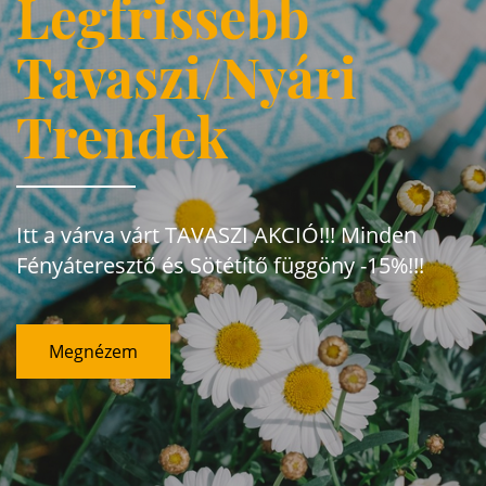
Legfrissebb
Tavaszi/Nyári
Trendek
Itt a várva várt TAVASZI AKCIÓ!!! Minden
Fényáteresztő és Sötétítő függöny -15%!!!
Megnézem