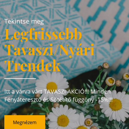
Tekintse meg
Legfrissebb
Tavaszi/Nyári
Trendek
Itt a várva várt TAVASZI AKCIÓ!!! Minden
Fényáteresztő és Sötétítő függöny -15%!!!
Megnézem