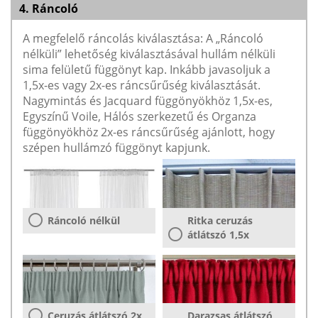
4. Ráncoló
A megfelelő ráncolás kiválasztása: A „Ráncoló
nélküli” lehetőség kiválasztásával hullám nélküli
sima felületű függönyt kap. Inkább javasoljuk a
1,5x-es vagy 2x-es ráncsűrűség kiválasztását.
Nagymintás és Jacquard függönyökhöz 1,5x-es,
Egyszínű Voile, Hálós szerkezetű és Organza
függönyökhöz 2x-es ráncsűrűség ajánlott, hogy
szépen hullámzó függönyt kapjunk.
Ráncoló nélkül
Ritka ceruzás
átlátszó 1,5x
Ceruzás átlátszó 2x
Darazsas átlátszó