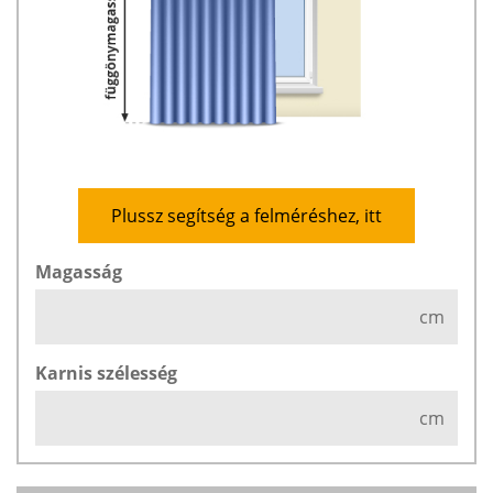
Plussz segítség a felméréshez, itt
Magasság
cm
Karnis szélesség
cm