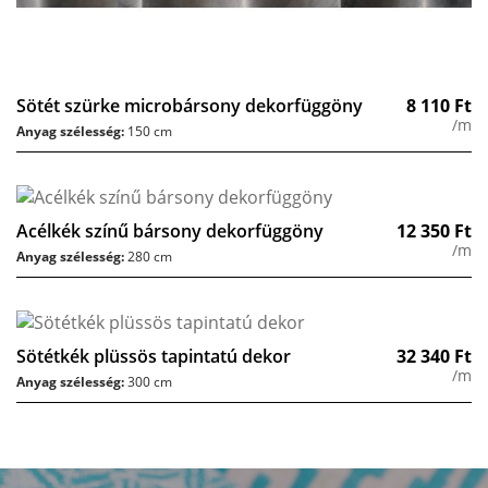
Sötét szürke microbársony dekorfüggöny
8 110
Ft
/m
Anyag szélesség:
150 cm
Acélkék színű bársony dekorfüggöny
12 350
Ft
/m
Anyag szélesség:
280 cm
Sötétkék plüssös tapintatú dekor
32 340
Ft
/m
Anyag szélesség:
300 cm