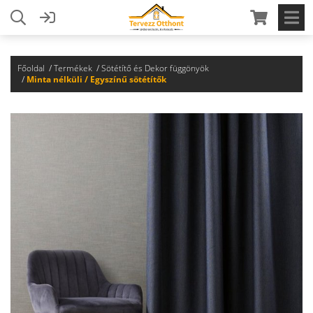
Főoldal
Termékek
Sötétítő és Dekor függönyök
Minta nélküli / Egyszínű sötétítők