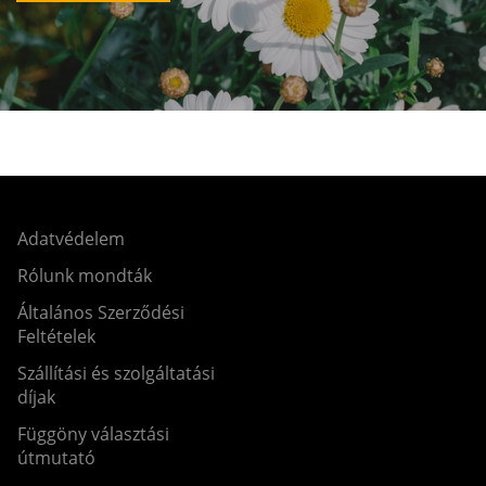
Adatvédelem
Rólunk mondták
Általános Szerződési
Feltételek
Szállítási és szolgáltatási
díjak
Függöny választási
útmutató