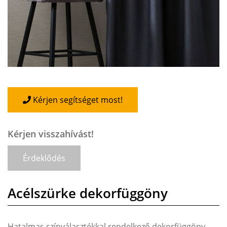
Kérjen segítséget most!
Kérjen visszahívást!
Érdeklődés
Acélszürke dekorfüggöny
Hatalmas színválasztékkal rendelkező dekorfüggöny