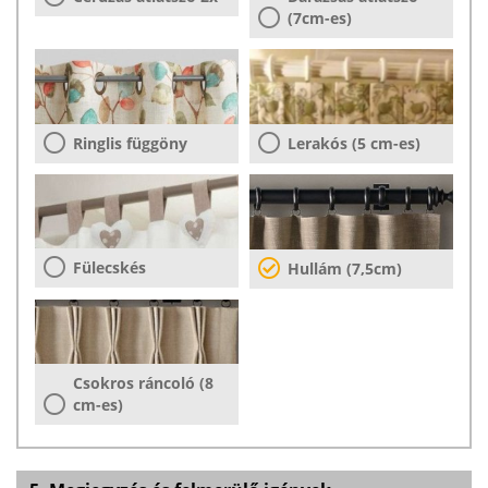
(7cm-es)
Ringlis függöny
Lerakós (5 cm-es)
Fülecskés
Hullám (7,5cm)
Csokros ráncoló (8
cm-es)