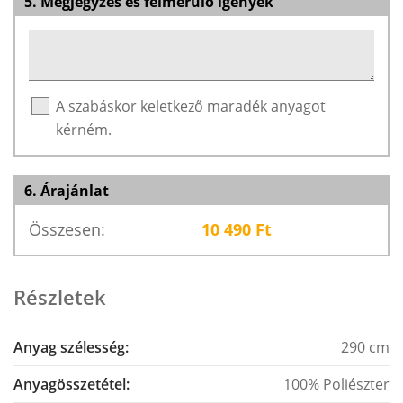
5. Megjegyzés és felmerülő igények
A szabáskor keletkező maradék anyagot
kérném.
6. Árajánlat
Összesen:
10 490
Ft
Részletek
Anyag szélesség:
290 cm
Anyagösszetétel:
100% Poliészter