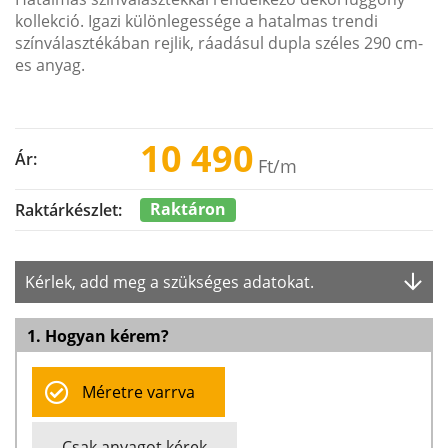
kollekció. Igazi különlegessége a hatalmas trendi
színválasztékában rejlik, ráadásul dupla széles 290 cm-
es anyag.
10 490
Ár:
Ft
/m
Raktáron
Raktárkészlet:
Kérlek, add meg a szükséges adatokat.
1. Hogyan kérem?
Méretre varrva
Csak anyagot kérek