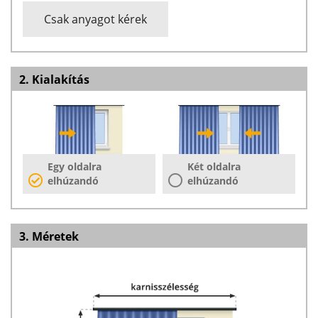
Csak anyagot kérek
2. Kialakítás
Egy oldalra
Két oldalra
elhúzandó
elhúzandó
3. Méretek