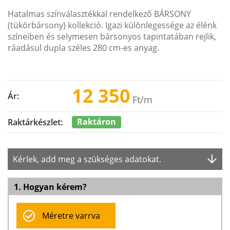
Hatalmas színválasztékkal rendelkező BÁRSONY
(tükörbársony) kollekció. Igazi különlegessége az élénk
színeiben és selymesen bársonyos tapintatában rejlik,
ráadásul dupla széles 280 cm-es anyag.
12 350
Ár:
Ft
/m
Raktáron
Raktárkészlet:
Kérlek, add meg a szükséges adatokat.
1. Hogyan kérem?
Méretre varrva