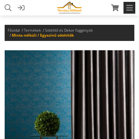
Főoldal
Termékek
Sötétítő és Dekor függönyök
Minta nélküli / Egyszínű sötétítők