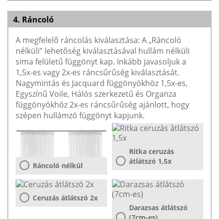
4. Ráncoló
A megfelelő ráncolás kiválasztása: A „Ráncoló
nélküli” lehetőség kiválasztásával hullám nélküli
sima felületű függönyt kap. Inkább javasoljuk a
1,5x-es vagy 2x-es ráncsűrűség kiválasztását.
Nagymintás és Jacquard függönyökhöz 1,5x-es,
Egyszínű Voile, Hálós szerkezetű és Organza
függönyökhöz 2x-es ráncsűrűség ajánlott, hogy
szépen hullámzó függönyt kapjunk.
Ritka ceruzás
átlátszó 1,5x
Ráncoló nélkül
Ceruzás átlátszó 2x
Darazsas átlátszó
(7cm-es)