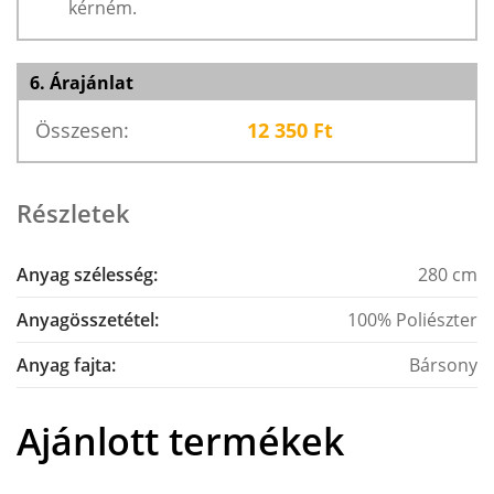
kérném.
6. Árajánlat
Összesen:
12 350
Ft
Részletek
Anyag szélesség:
280 cm
Anyagösszetétel:
100% Poliészter
Anyag fajta:
Bársony
Ajánlott termékek