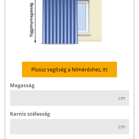
Plussz segítség a felméréshez, itt
Magasság
cm
Karnis szélesség
cm