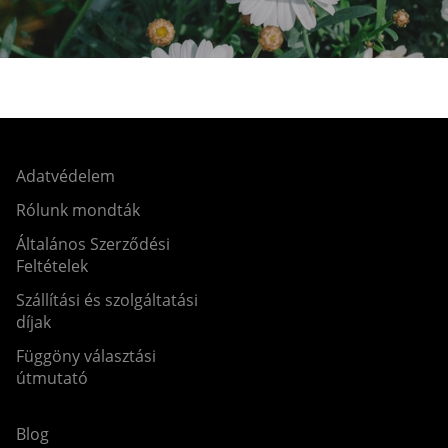
Adatvédelem
Rólunk mondták
Általános Szerződési
Feltételek
Szállítási és szolgáltatási
díjak
Függöny választási
útmutató
Blog