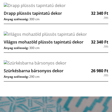
Drapp plüssös tapintatú dekor
32 340
Ft
/m
Anyag szélesség:
300 cm
Világos mohazöld plüssös tapintatú dekor
32 340
Ft
/m
Anyag szélesség:
300 cm
Szürkésbarna bársonyos dekor
26 980
Ft
/m
Anyag szélesség:
290 cm