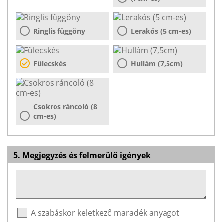
Ringlis függöny
Lerakós (5 cm-es)
Fülecskés
Hullám (7,5cm)
Csokros ráncoló (8
cm-es)
5. Megjegyzés és felmerülő igények
A szabáskor keletkező maradék anyagot