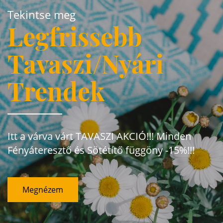
Tekintse meg
Legfrissebb
Tavaszi/Nyári
Trendek
Itt a várva várt TAVASZI AKCIÓ!!! Minden
Fényáteresztő és Sötétítő függöny -15%!!!
Megnézem