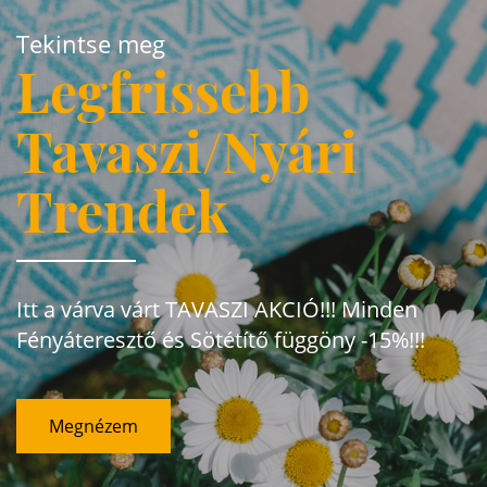
Tekintse meg
Legfrissebb
Tavaszi/Nyári
Trendek
Itt a várva várt TAVASZI AKCIÓ!!! Minden
Fényáteresztő és Sötétítő függöny -15%!!!
Megnézem