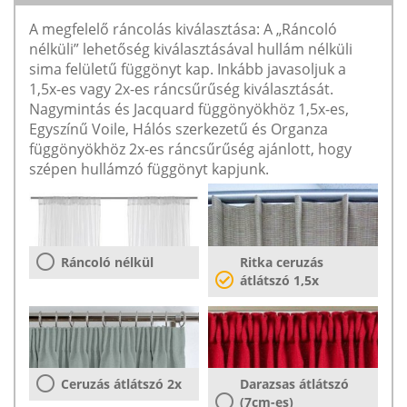
A megfelelő ráncolás kiválasztása: A „Ráncoló
nélküli” lehetőség kiválasztásával hullám nélküli
sima felületű függönyt kap. Inkább javasoljuk a
1,5x-es vagy 2x-es ráncsűrűség kiválasztását.
Nagymintás és Jacquard függönyökhöz 1,5x-es,
Egyszínű Voile, Hálós szerkezetű és Organza
függönyökhöz 2x-es ráncsűrűség ajánlott, hogy
szépen hullámzó függönyt kapjunk.
Ráncoló nélkül
Ritka ceruzás
átlátszó 1,5x
Ceruzás átlátszó 2x
Darazsas átlátszó
(7cm-es)