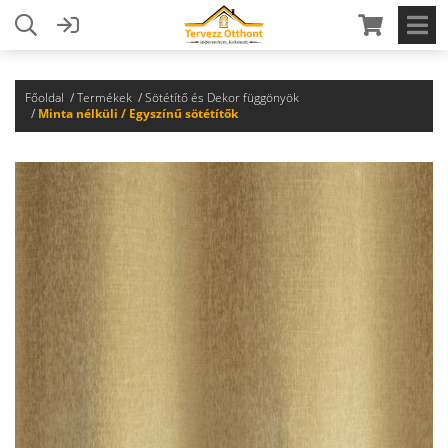
Főoldal
Termékek
Sötétítő és Dekor függönyök
Minta nélküli / Egyszínű sötétítők