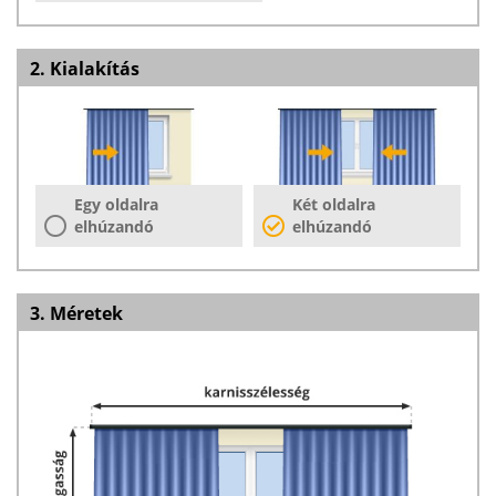
2. Kialakítás
Egy oldalra
Két oldalra
elhúzandó
elhúzandó
3. Méretek