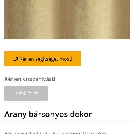
Kérjen segítséget most!
Kérjen visszahívást!
Érdeklődés
Arany bársonyos dekor
Bársonyos tapintatú, igazán finom lágy esésű