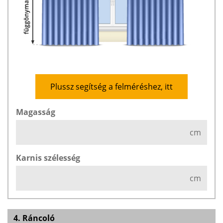
Plussz segítség a felméréshez, itt
Magasság
cm
Karnis szélesség
cm
4. Ráncoló