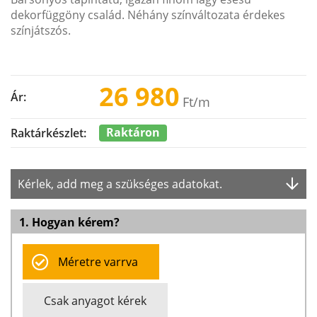
dekorfüggöny család. Néhány színváltozata érdekes
színjátszós.
26 980
Ár:
Ft
/m
Raktáron
Raktárkészlet:
Kérlek, add meg a szükséges adatokat.
1. Hogyan kérem?
Méretre varrva
Csak anyagot kérek