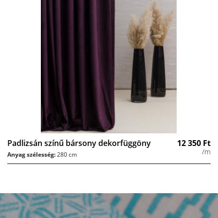
Padlizsán színű bársony dekorfüggöny
12 350
Ft
/m
Anyag szélesség:
280 cm