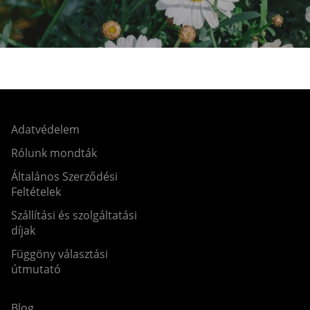
Adatvédelem
Rólunk mondták
Általános Szerződési
Feltételek
Szállítási és szolgáltatási
díjak
Függöny választási
útmutató
Blog