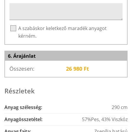
A szabáskor keletkező maradék anyagot
kérném.
6. Árajánlat
Összesen:
26 980
Ft
Részletek
Anyag szélesség:
290 cm
Anyagösszetétel:
57%Pes, 43% Viszkóz
Anyag fajta:
Zsenília hatású