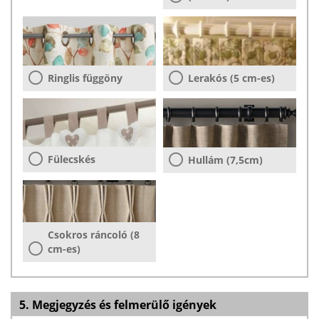
Ringlis függöny
Lerakós (5 cm-es)
Fülecskés
Hullám (7,5cm)
Csokros ráncoló (8
cm-es)
5. Megjegyzés és felmerülő igények