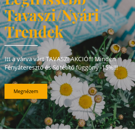
Tavaszi/Nyári
Trendek
Itt a várva várt TAVASZI AKCIÓ!!! Minden
Fényáteresztő és Sötétítő függöny -15%!!!
Megnézem