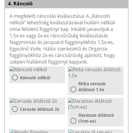
4. Ráncoló
A megfelelő ráncolás kiválasztása: A „Ráncoló
nélküli” lehetőség kiválasztásával hullám nélküli
sima felületű függönyt kap. Inkább javasoljuk a
1,5x-es vagy 2x-es ráncsűrűség kiválasztását.
Nagymintás és Jacquard függönyökhöz 1,5x-es,
Egyszínű Voile, Hálós szerkezetű és Organza
függönyökhöz 2x-es ráncsűrűség ajánlott, hogy
szépen hullámzó függönyt kapjunk.
Ráncoló nélkül
Ritka ceruzás
átlátszó 1,5x
Ceruzás átlátszó 2x
Darazsas átlátszó
(7cm-es)