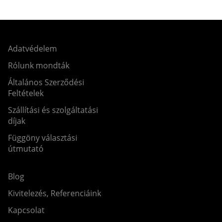
Adatvédelem
Rólunk mondták
Általános Szerződési
Feltételek
Szállítási és szolgáltatási
díjak
Függöny választási
útmutató
Blog
Kivitelezés, Referenciáink
Kapcsolat