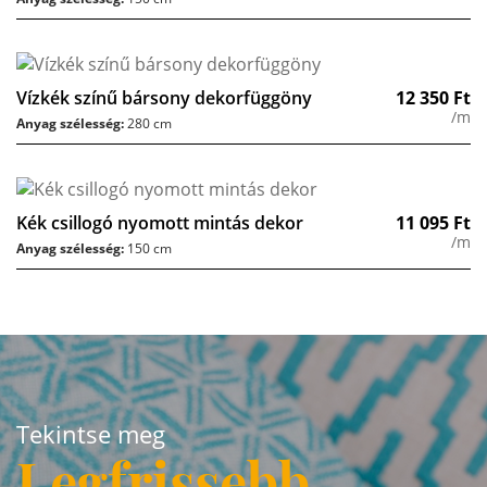
Vízkék színű bársony dekorfüggöny
12 350
Ft
/m
Anyag szélesség:
280 cm
Kék csillogó nyomott mintás dekor
11 095
Ft
/m
Anyag szélesség:
150 cm
Tekintse meg
Legfrissebb