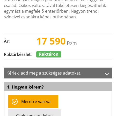
család. Csíkos változatával tökéletesen kiegészíthetik
egymást a megfelelő enteriőrben. Nagyon trendi
színeivel csodákra képes otthonában.
17 590
Ár:
Ft
/m
Raktáron
Raktárkészlet:
Kérlek, add meg a szükséges adatokat.
1. Hogyan kérem?
Méretre varrva
Csak anyagot kérek