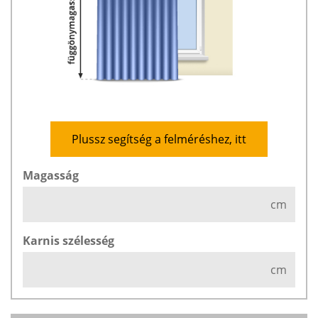
Plussz segítség a felméréshez, itt
Magasság
cm
Karnis szélesség
cm