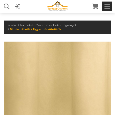
Főoldal
Termékek
Sötétítő és Dekor függönyök
Minta nélküli / Egyszínű sötétítők