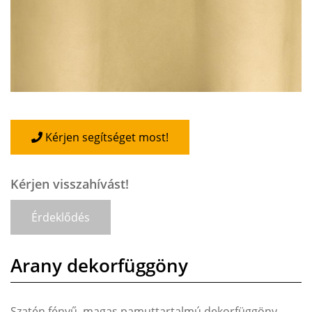
Kérjen segítséget most!
Kérjen visszahívást!
Érdeklődés
Arany dekorfüggöny
Szatén fényű, magas pamuttartalmú dekorfüggöny