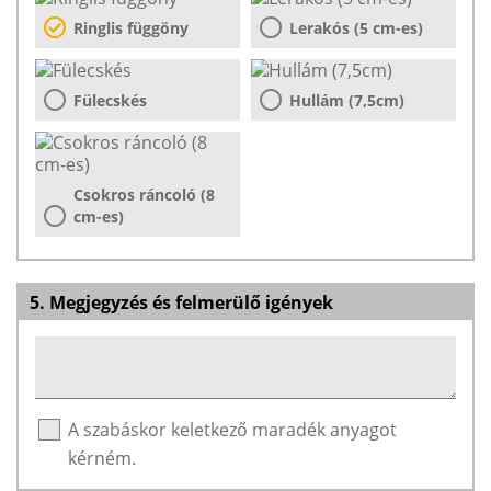
Ringlis függöny
Lerakós (5 cm-es)
Fülecskés
Hullám (7,5cm)
Csokros ráncoló (8
cm-es)
5. Megjegyzés és felmerülő igények
A szabáskor keletkező maradék anyagot
kérném.