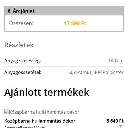
6. Árajánlat
Összesen:
17 590
Ft
Részletek
Anyag szélesség:
140 cm
Anyagösszetétel:
60%Pamut, 40%Poliészter
Ajánlott termékek
Középbarna hullámmintás dekor
5 640
Ft
/m
Anyag szélesség:
150 cm