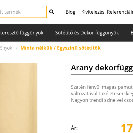
Blog
Kivitelezés, Referenciái
teresztő függönyök
Sötétítő és Dekor függönyök
gönyök
Minta nélküli / Egyszínű sötétítők
Arany dekorfüg
Szatén fényű, magas pamut
változatával tökéletesen ki
Nagyon trendi színeivel cs
17
Ár: