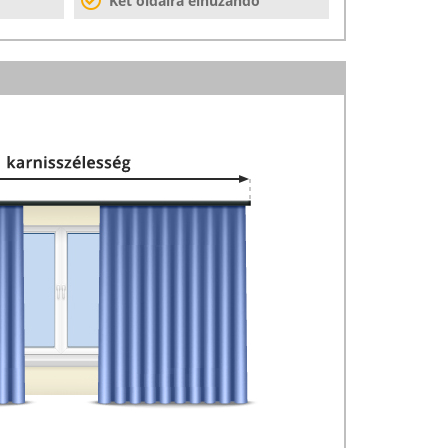
Két oldalra elhúzandó