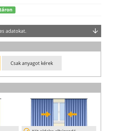
táron
es adatokat.
Csak anyagot kérek