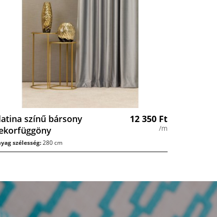
latina színű bársony
12 350
Ft
/m
ekorfüggöny
yag szélesség:
280 cm