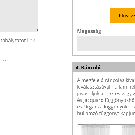
Plussz 
Magasság
szabályzatot
link
hez
4. Ráncoló
A megfelelő ráncolás kivá
kiválasztásával hullám né
javasoljuk a 1,5x-es vagy
és Jacquard függönyökhöz 
és Organza függönyökhöz 
hullámzó függönyt kapjun