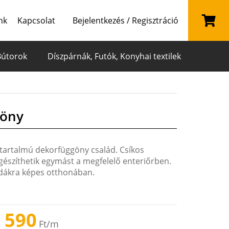
nk
Kapcsolat
Bejelentkezés / Regisztráció
Bútorok
Díszpárnák, Futók, Konyhai textilek
göny
tartalmú dekorfüggöny család. Csíkos
egészíthetik egymást a megfelelő enteriőrben.
odákra képes otthonában.
 590
Ft
/m