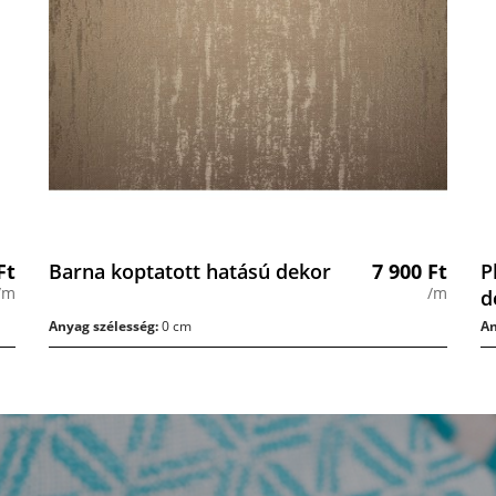
Ft
Barna koptatott hatású dekor
7 900
Ft
P
/m
/m
d
Anyag szélesség:
0 cm
An