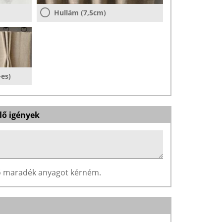
Hullám (7,5cm)
-es)
lő igények
ző maradék anyagot kérném.