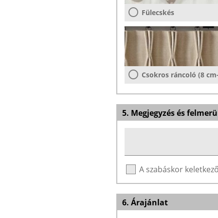
Fülecskés
Csokros ráncoló (8 cm
5. Megjegyzés és felmerü
A szabáskor keletke
6. Árajánlat