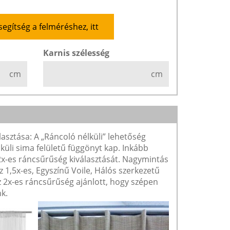
segítség a felméréshez, itt
Karnis szélesség
cm
cm
lasztása: A „Ráncoló nélküli” lehetőség
lküli sima felületű függönyt kap. Inkább
 2x-es ráncsűrűség kiválasztását. Nagymintás
1,5x-es, Egyszínű Voile, Hálós szerkezetű
2x-es ráncsűrűség ajánlott, hogy szépen
k.