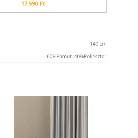
17 590
Ft
140 cm
60%Pamut, 40%Poliészter