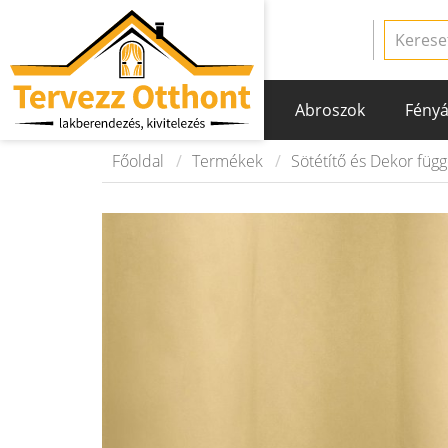
Abroszok
Fényá
Főoldal
Termékek
Sötétítő és Dekor füg