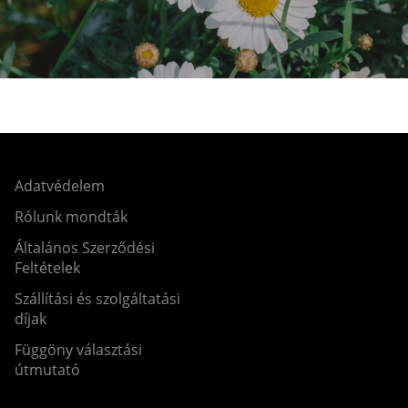
Adatvédelem
Rólunk mondták
Általános Szerződési
Feltételek
Szállítási és szolgáltatási
díjak
Függöny választási
útmutató