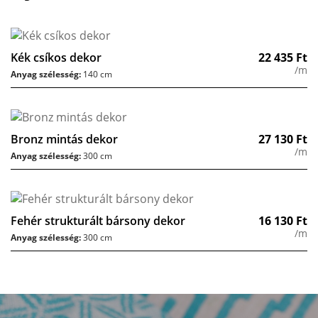
Kék csíkos dekor
22 435
Ft
/m
Anyag szélesség:
140 cm
Bronz mintás dekor
27 130
Ft
/m
Anyag szélesség:
300 cm
Fehér strukturált bársony dekor
16 130
Ft
/m
Anyag szélesség:
300 cm