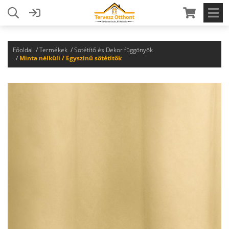
Főoldal
Termékek
Sötétítő és Dekor függönyök
Minta nélküli / Egyszínű sötétítők