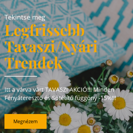
Tekintse meg
Legfrissebb
Tavaszi/Nyári
Trendek
Itt a várva várt TAVASZI AKCIÓ!!! Minden
Fényáteresztő és Sötétítő függöny -15%!!!
Megnézem