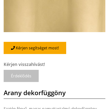
Kérjen segítséget most!
Kérjen visszahívást!
Érdeklődés
Arany dekorfüggöny
Szatén fényű, magas pamuttartalmú dekorfüggöny