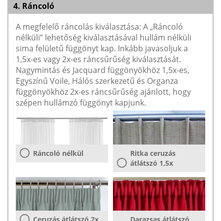
4. Ráncoló
A megfelelő ráncolás kiválasztása: A „Ráncoló
nélküli” lehetőség kiválasztásával hullám nélküli
sima felületű függönyt kap. Inkább javasoljuk a
1,5x-es vagy 2x-es ráncsűrűség kiválasztását.
Nagymintás és Jacquard függönyökhöz 1,5x-es,
Egyszínű Voile, Hálós szerkezetű és Organza
függönyökhöz 2x-es ráncsűrűség ajánlott, hogy
szépen hullámzó függönyt kapjunk.
Ráncoló nélkül
Ritka ceruzás
átlátszó 1,5x
Ceruzás átlátszó 2x
Darazsas átlátszó