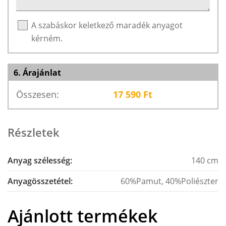
A szabáskor keletkező maradék anyagot
kérném.
6. Árajánlat
Összesen:
17 590
Ft
Részletek
Anyag szélesség:
140 cm
Anyagösszetétel:
60%Pamut, 40%Poliészter
Ajánlott termékek