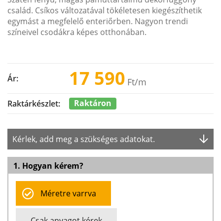
család. Csíkos változatával tökéletesen kiegészíthetik
egymást a megfelelő enteriőrben. Nagyon trendi
színeivel csodákra képes otthonában.
17 590
Ár:
Ft
/m
Raktáron
Raktárkészlet:
Kérlek, add meg a szükséges adatokat.
1. Hogyan kérem?
Méretre varrva
Csak anyagot kérek