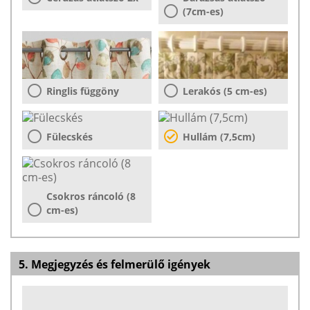
(7cm-es)
Ringlis függöny
Lerakós (5 cm-es)
Fülecskés
Hullám (7,5cm)
Csokros ráncoló (8
cm-es)
5. Megjegyzés és felmerülő igények