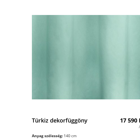
Türkiz dekorfüggöny
17 590
Anyag szélesség:
140 cm