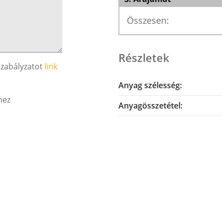
Összesen:
Részletek
szabályzatot
link
Anyag szélesség:
hez
Anyagösszetétel: