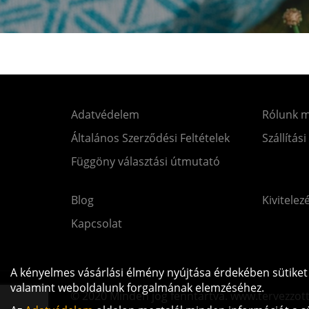
Adatvédelem
Rólunk 
Általános Szerződési Feltételek
Szállítási
Függöny választási útmutató
Blog
Kivitelez
Kapcsolat
A kényelmes vásárlási élmény nyújtása érdekében sütiket 
valamint weboldalunk forgalmának elemzéséhez.
© 2020 Minden jog fenntartva. www.tervezzot