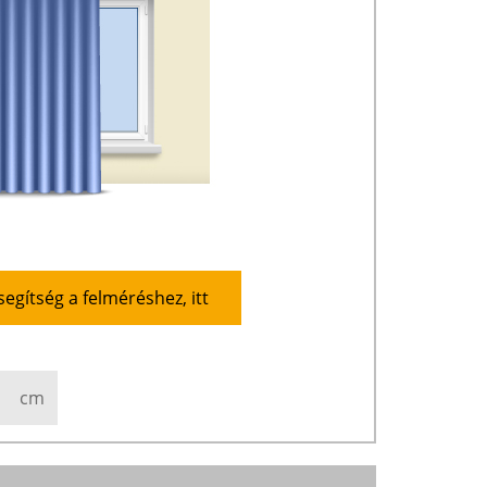
segítség a felméréshez, itt
cm