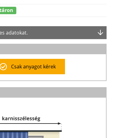
táron
es adatokat.
Csak anyagot kérek