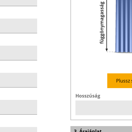
Plussz 
Hosszúság
3. Árajánlat