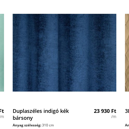
Ft
Duplaszéles indigó kék
23 930
Ft
3
/m
/m
bársony
Anyag szélesség:
310 cm
An