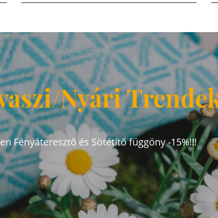
vaszi/Nyári Trende
den Fényáteresztő és Sötétítő függöny -15%!!!