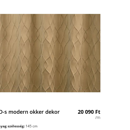
D-s modern okker dekor
20 090
Ft
/m
yag szélesség:
145 cm