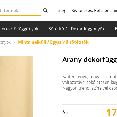
Blog
Kivitelezés, Referenciái
teresztő függönyök
Sötétítő és Dekor függönyök
gönyök
Minta nélküli / Egyszínű sötétítők
Arany dekorfüg
Szatén fényű, magas pamut
változatával tökéletesen ki
Nagyon trendi színeivel cs
17
Ár: