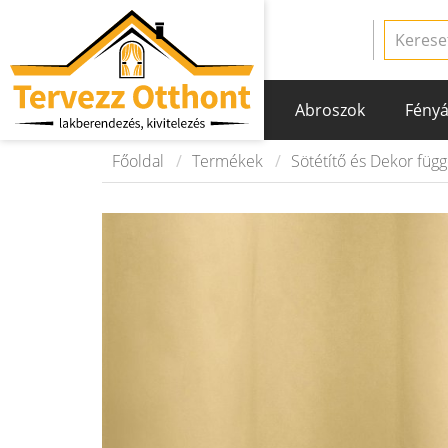
Abroszok
Fényá
Főoldal
Termékek
Sötétítő és Dekor füg