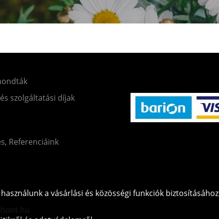
mondták
 és szolgáltatási díjak
és, Referenciáink
használunk a vásárlási és közösségi funkciók biztosításához
thont.hu