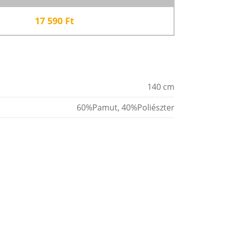
17 590
Ft
140 cm
60%Pamut, 40%Poliészter