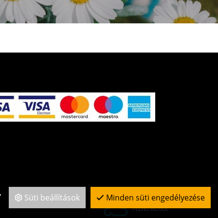
,
Süti beállítások
Minden süti engedélyezése