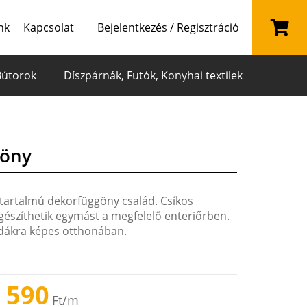
nk
Kapcsolat
Bejelentkezés / Regisztráció
Bútorok
Díszpárnák, Futók, Konyhai textilek
göny
tartalmú dekorfüggöny család. Csíkos
egészíthetik egymást a megfelelő enteriőrben.
odákra képes otthonában.
 590
Ft
/m