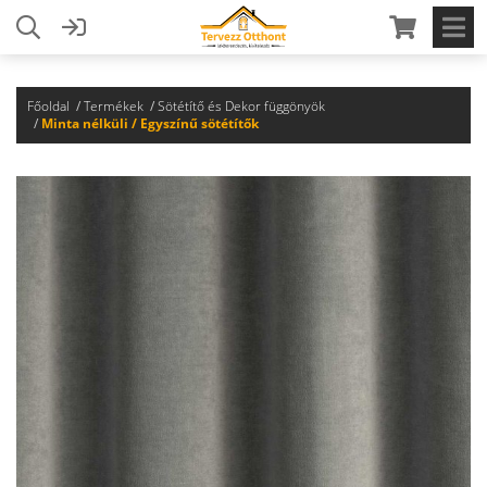
Főoldal
Termékek
Sötétítő és Dekor függönyök
Minta nélküli / Egyszínű sötétítők