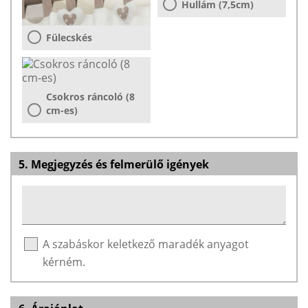
Hullám (7,5cm)
Fülecskés
Csokros ráncoló (8
cm-es)
5. Megjegyzés és felmerülő igények
A szabáskor keletkező maradék anyagot
kérném.