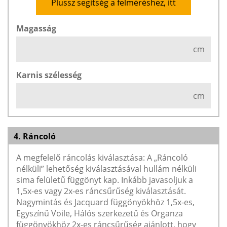
Plussz segítség a felméréshez, itt
Magasság
cm
Karnis szélesség
cm
4. Ráncoló
A megfelelő ráncolás kiválasztása: A „Ráncoló
nélküli” lehetőség kiválasztásával hullám nélküli
sima felületű függönyt kap. Inkább javasoljuk a
1,5x-es vagy 2x-es ráncsűrűség kiválasztását.
Nagymintás és Jacquard függönyökhöz 1,5x-es,
Egyszínű Voile, Hálós szerkezetű és Organza
függönyökhöz 2x-es ráncsűrűség ajánlott, hogy