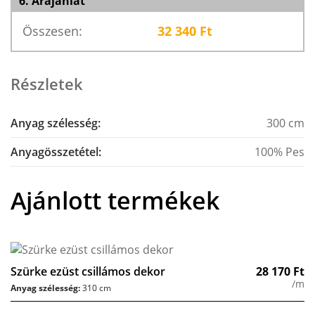
6. Árajánlat
Összesen:
32 340
Ft
Részletek
Anyag szélesség:
300 cm
Anyagösszetétel:
100% Pes
Ajánlott termékek
Szürke ezüst csillámos dekor
28 170
Ft
/m
Anyag szélesség:
310 cm