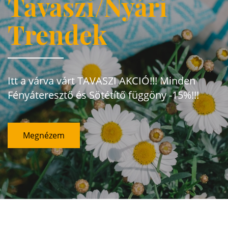
Tavaszi/Nyári
Trendek
Itt a várva várt TAVASZI AKCIÓ!!! Minden
Fényáteresztő és Sötétítő függöny -15%!!!
Megnézem