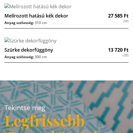
Melírozott hatású kék dekor
27 585
Ft
/m
Anyag szélesség:
310 cm
Szürke dekorfüggöny
13 720
Ft
/m
Anyag szélesség:
300 cm
Tekintse meg
Legfrissebb