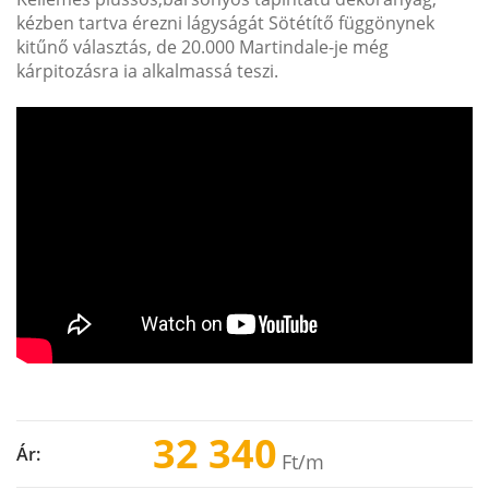
kézben tartva érezni lágyságát Sötétítő függönynek
kitűnő választás, de 20.000 Martindale-je még
kárpitozásra ia alkalmassá teszi.
32 340
Ár:
Ft
/m