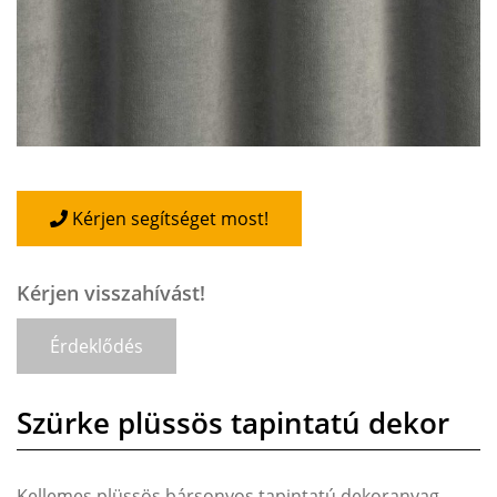
Kérjen segítséget most!
Kérjen visszahívást!
Érdeklődés
Szürke plüssös tapintatú dekor
Kellemes plüssös,bársonyos tapintatú dekoranyag,